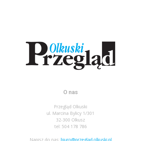
O nas
Przegląd Olkuski
ul. Marcina Bylicy 1/301
32-300 Olkusz
tel: 504 178 786
Napisz do nas:
biuro@przeglad.olkuski.pl