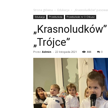
Strona główna
Edukacja
„Krasnoludków” pasowani
Edukacja
Przedszkola
Przedszkole nr 3 Olkusz
„Krasnoludków”
„Trójce”
Przez
Admin
-
22 listopada 2021
444
0