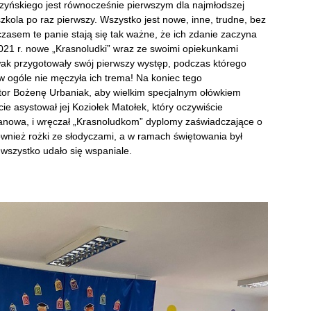
zyńskiego jest równocześnie pierwszym dla najmłodszej
zkola po raz pierwszy. Wszystko jest nowe, inne, trudne, bez
 czasem te panie stają się tak ważne, że ich zdanie zaczyna
2021 r. nowe „Krasnoludki” wraz ze swoimi opiekunkami
ak przygotowały swój pierwszy występ, podczas którego
i w ogóle nie męczyła ich trema! Na koniec tego
tor Bożenę Urbaniak, aby wielkim specjalnym ołówkiem
e asystował jej Koziołek Matołek, który oczywiście
canowa, i wręczał „Krasnoludkom” dyplomy zaświadczające o
wnież rożki ze słodyczami, a w ramach świętowania był
– wszystko udało się wspaniale.