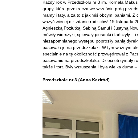
Każdy rok w Przedszkolu nr 3 im. Kornela Makus
grupy, która przekracza we wrześniu próg przeds
mamy i taty, a za to z jakimiś obcymi paniami. Z
ważyć więcej niż zdanie rodziców! 19 listopada 
Agnieszką Pozłutką, Sabiną Samul i Justyną Now
mówiły wierszyki, śpiewały piosenki i tańczyły – 
niezapomnianego występu poprosiły panią dyrek
pasowała je na przedszkolaki. W tym ważnym akci
specjalnie na tę okoliczność przywędrował z Pa
pasowaniu na przedszkolaka. Dzieci otrzymały ró
także i tort. Były wzruszenia i była wielka duma 
Przedszkole nr 3 (Anna Kaziród)