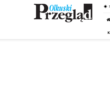
Przegląd
Olkuski
K