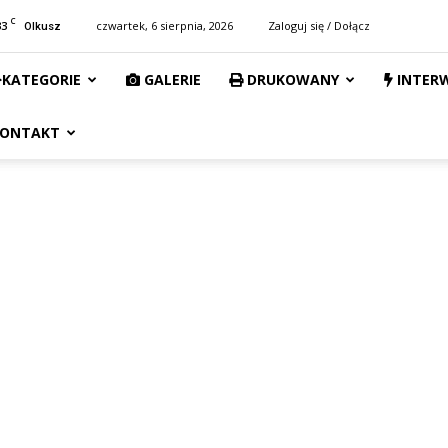
C
33
czwartek, 6 sierpnia, 2026
Zaloguj się / Dołącz
Olkusz
KATEGORIE
GALERIE
DRUKOWANY
INTER
ONTAKT