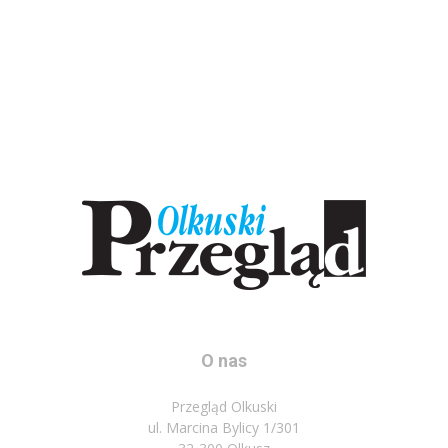
O nas
Przegląd Olkuski
ul. Marcina Bylicy 1/301