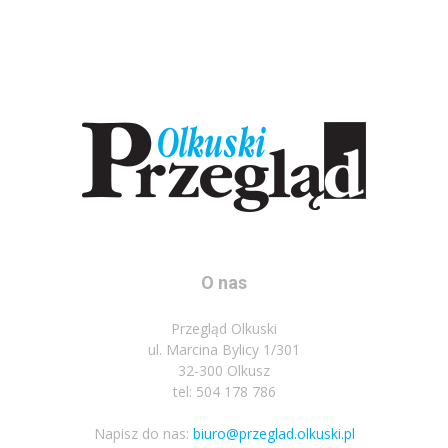
O nas
Przegląd Olkuski
ul. Marcina Bylicy 1/301
32-300 Olkusz
tel: 504 178 786
Napisz do nas:
biuro@przeglad.olkuski.pl