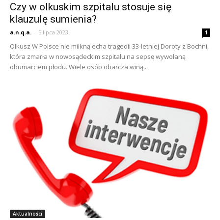
Czy w olkuskim szpitalu stosuje się
klauzulę sumienia?
a.n.q.a.
-
5 lipca 2023
1
Olkusz W Polsce nie milkną echa tragedii 33-letniej Doroty z Bochni,
która zmarła w nowosądeckim szpitalu na sepsę wywołaną
obumarciem płodu. Wiele osób obarcza winą...
Aktualności