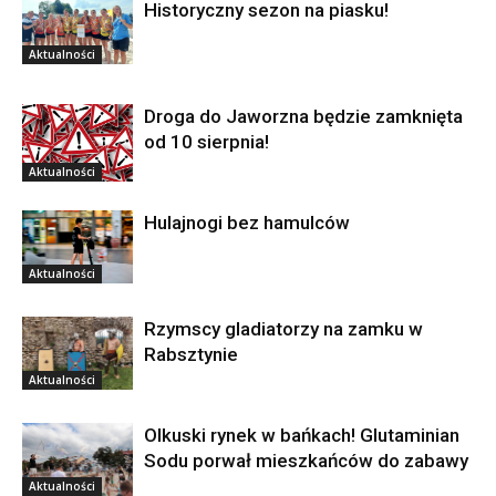
Historyczny sezon na piasku!
Aktualności
Droga do Jaworzna będzie zamknięta
od 10 sierpnia!
Aktualności
Hulajnogi bez hamulców
Aktualności
Rzymscy gladiatorzy na zamku w
Rabsztynie
Aktualności
Olkuski rynek w bańkach! Glutaminian
Sodu porwał mieszkańców do zabawy
Aktualności