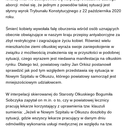
aborcji: mówi się, że jednym z powodów takiej sytuacji jest
słynny wyrok Trybunału Konstytucyjnego z 22 października 2020
roku.
Śmierć kobiety wywołała falę oburzenia wśród osób uznających
obecnie obwiązujące w naszym kraju przepisy antyaborcyjne za
zbyt restrykcyjne i zagrażające życiu kobiet. Również wielu
mieszkańców ziemi olkuskiej wyraża swoje zaniepokojenie w
związku z możliwością znalezienia się w przyszłości w podobnej
sytuacji, czego wyrazem jest niedawna manifestacja na olkuskim
rynku. Dlatego też, powiatowy radny Jan Orkisz postanowił
sprawdzić jak pod tym względem przedstawia się sytuacja w
Nowym Szpitalu w Olkuszu, którego powiatowy samorząd jest
mniejszościowym udziałowcem.
W interpelacji skierowanej do Starosty Olkuskiego Bogumiła
Sobczyka zapytał on m.in. o to, czy w powiatowej lecznicy
pracują lekarze korzystający z uprawnienia tzw. klauzuli
sumienia: „Jeżeli w Nowym Szpitalu w Olkuszu doszłoby do
sytuacji, gdzie wszyscy lekarze pracujący w danym dniu
odmówiliby wykonania usługi medycznej ze względu na tzw.