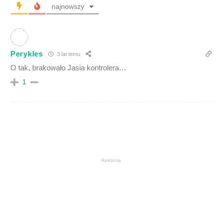
najnowszy
Perykles
3 lat temu
O tak, brakowało Jasia kontrolera…
1
Reklama