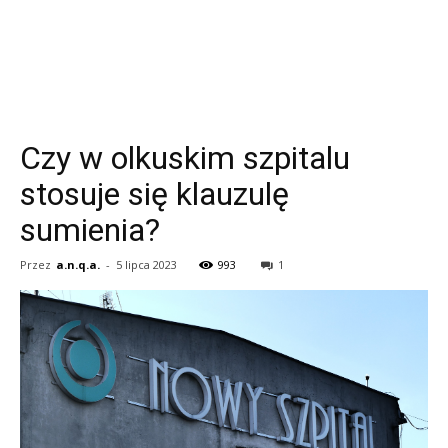
Czy w olkuskim szpitalu
stosuje się klauzulę
sumienia?
Przez
a.n.q.a.
-
5 lipca 2023
993
1