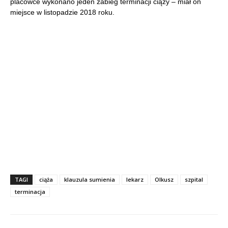
placówce wykonano jeden zabieg terminacji ciąży – miał on
miejsce w listopadzie 2018 roku.
TAGI
ciąża
klauzula sumienia
lekarz
Olkusz
szpital
terminacja