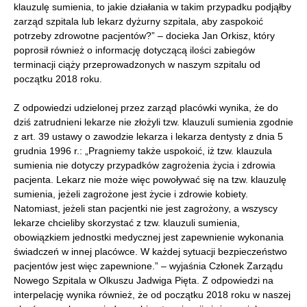
klauzulę sumienia, to jakie działania w takim przypadku podjąłby
zarząd szpitala lub lekarz dyżurny szpitala, aby zaspokoić
potrzeby zdrowotne pacjentów?” – docieka Jan Orkisz, który
poprosił również o informację dotyczącą ilości zabiegów
terminacji ciąży przeprowadzonych w naszym szpitalu od
początku 2018 roku.
Z odpowiedzi udzielonej przez zarząd placówki wynika, że do
dziś zatrudnieni lekarze nie złożyli tzw. klauzuli sumienia zgodnie
z art. 39 ustawy o zawodzie lekarza i lekarza dentysty z dnia 5
grudnia 1996 r.: „Pragniemy także uspokoić, iż tzw. klauzula
sumienia nie dotyczy przypadków zagrożenia życia i zdrowia
pacjenta. Lekarz nie może więc powoływać się na tzw. klauzulę
sumienia, jeżeli zagrożone jest życie i zdrowie kobiety.
Natomiast, jeżeli stan pacjentki nie jest zagrożony, a wszyscy
lekarze chcieliby skorzystać z tzw. klauzuli sumienia,
obowiązkiem jednostki medycznej jest zapewnienie wykonania
świadczeń w innej placówce. W każdej sytuacji bezpieczeństwo
pacjentów jest więc zapewnione.” – wyjaśnia Członek Zarządu
Nowego Szpitala w Olkuszu Jadwiga Pięta. Z odpowiedzi na
interpelację wynika również, że od początku 2018 roku w naszej