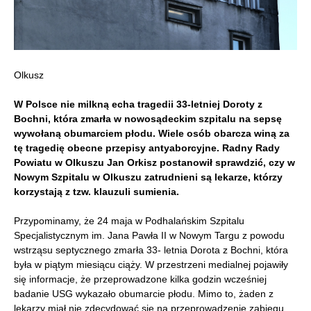
Olkusz
W Polsce nie milkną echa tragedii 33-letniej Doroty z
Bochni, która zmarła w nowosądeckim szpitalu na sepsę
wywołaną obumarciem płodu. Wiele osób obarcza winą za
tę tragedię obecne przepisy antyaborcyjne. Radny Rady
Powiatu w Olkuszu Jan Orkisz postanowił sprawdzić, czy w
Nowym Szpitalu w Olkuszu zatrudnieni są lekarze, którzy
korzystają z tzw. klauzuli sumienia.
Przypominamy, że 24 maja w Podhalańskim Szpitalu
Specjalistycznym im. Jana Pawła II w Nowym Targu z powodu
wstrząsu septycznego zmarła 33- letnia Dorota z Bochni, która
była w piątym miesiącu ciąży. W przestrzeni medialnej pojawiły
się informacje, że przeprowadzone kilka godzin wcześniej
badanie USG wykazało obumarcie płodu. Mimo to, żaden z
lekarzy miał nie zdecydować się na przeprowadzenie zabiegu