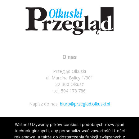
O nas
Przegląd Olkuski
ul. Marcina Bylicy 1/301
32-300 Olkusz
tel: 504 178 786
Napisz do nas:
biuro@przeglad.olkuski.pl
Ważne! Używamy plików cookies i podobnych rozwiązań
Podążaj za nami
technologicznych, aby personalizować zawartość i treści
reklamowe, a także do dostarczenia funkcji związanych z