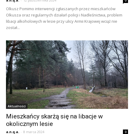
a.n.q.a.
-
12 października 2024
0
Olkusz Pomimo interwencji zgłaszanych przez mieszkańców
Olkusza oraz regularnych działań policji i Nadleśnictwa, problem
libacji alkoholowych w lesie przy ulicy Armii Krajowej wciąż nie
został...
Aktualności
Mieszkańcy skarżą się na libacje w
okolicznym lesie
a.n.q.a.
-
8 marca 2024
0