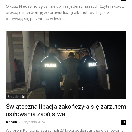
Olkusz Niedawno zgłosił się do nas jeden z naszych Czytelników z
prośbą o interwencję w sprawie libacji alkoholowych, jakie
odbywają się po zmroku w lesie...
Aktualności
Świąteczna libacja zakończyła się zarzutem
usiłowania zabójstwa
Admin
-
2 stycznia 2024
0
Wolbrom Policjanci zatrzymali 27-latka podejrzanego o usiłowanie