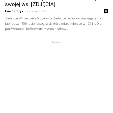
swojej wsi [ZDJĘCIA]
Ewa Barczyk
-
7 czerwca 2022
0
Zadroże W niedzielę 5 czerwca Zadroże fetowało niebagatelny
jubileusz - 750-lecie lokacji wsi, które miało miejsce w 1271 r. Dla
porównania - królewskie miasto Kraków...
Reklama