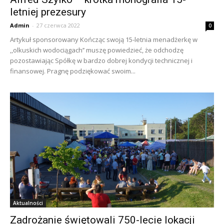
letniej prezesury
Admin
-
27 czerwca 2022
0
Artykuł sponsorowany Kończąc swoją 15-letnia menadżerkę w
,,olkuskich wodociągach’’ muszę powiedzieć, że odchodzę
pozostawiając Spółkę w bardzo dobrej kondycji technicznej i
finansowej. Pragnę podziękować swoim...
Aktualności
Zadrożanie świętowali 750-lecie lokacji