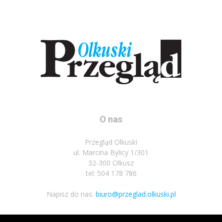
O nas
Przegląd Olkuski
ul. Marcina Bylicy 1/301
32-300 Olkusz
tel: 504 178 786
Napisz do nas:
biuro@przeglad.olkuski.pl