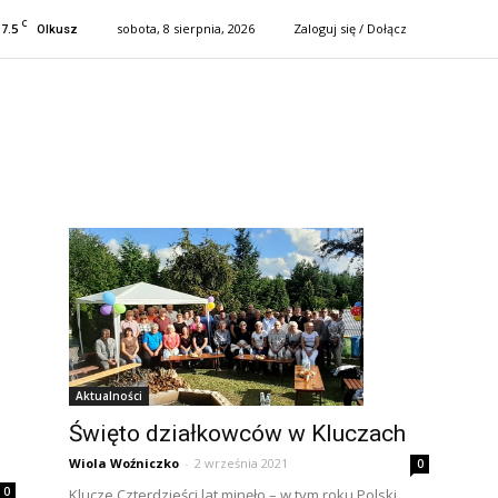
C
17.5
sobota, 8 sierpnia, 2026
Zaloguj się / Dołącz
Olkusz
Aktualności
Święto działkowców w Kluczach
Wiola Woźniczko
-
2 września 2021
0
0
Klucze Czterdzieści lat minęło – w tym roku Polski