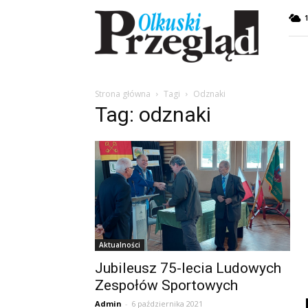
Przegląd
Olkuski
Strona główna
Tagi
Odznaki
Tag: odznaki
Aktualności
Jubileusz 75-lecia Ludowych
Zespołów Sportowych
Admin
-
6 października 2021