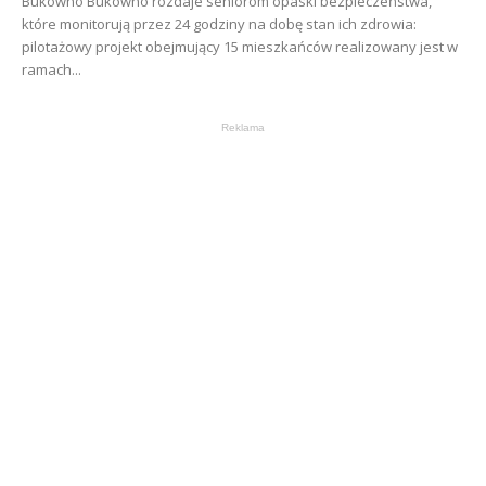
Bukowno Bukowno rozdaje seniorom opaski bezpieczeństwa,
które monitorują przez 24 godziny na dobę stan ich zdrowia:
pilotażowy projekt obejmujący 15 mieszkańców realizowany jest w
ramach...
Reklama