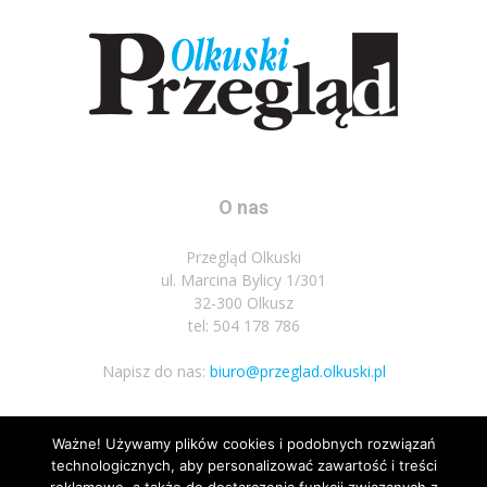
O nas
Przegląd Olkuski
ul. Marcina Bylicy 1/301
32-300 Olkusz
tel: 504 178 786
Napisz do nas:
biuro@przeglad.olkuski.pl
Ważne! Używamy plików cookies i podobnych rozwiązań
Podążaj za nami
technologicznych, aby personalizować zawartość i treści