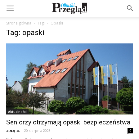
Strona główna
Tagi
Opaski
Tag: opaski
Aktualności
Seniorzy otrzymają opaski bezpieczeństwa
a.n.q.a.
-
20 sierpnia 2023
0