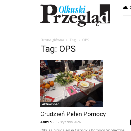
Przegląd
Olkuski
Strona główna
Tagi
OPS
Tag: OPS
Aktualności
Grudzień Pełen Pomocy
Admin
-
17 stycznia 2026
Olkusz Grudzień w Ośrodku Pomocy Społecznej