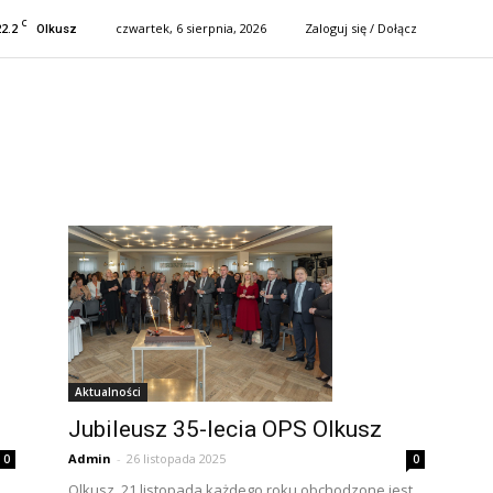
C
22.2
czwartek, 6 sierpnia, 2026
Zaloguj się / Dołącz
Olkusz
Aktualności
Jubileusz 35-lecia OPS Olkusz
Admin
-
26 listopada 2025
0
0
Olkusz 21 listopada każdego roku obchodzone jest