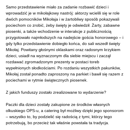
Samo przedstawienie miało za zadanie rozbawić dzieci i
wprowadzić je w mikołajkowy nastrój: aktorzy wcielili się w role
dwóch pomocników Mikołaja i w żartobliwy sposób pokazywali
pociechom co zrobić, żeby święty je odwiedził. Żarty, zabawne
piosenki, a także wchodzenie w interakcje z publicznością
przygotowało najmłodszych na nadejście gościa honorowego – i
gdy tylko przedstawienie dobiegło końca, do sali wszedł święty
Mikołaj. Powitany głośnymi oklaskami oraz radosnym krzykiem
dzieci, usiadł na wyznaczonym dla siebie miejscu i zaczął
rozdawać zgromadzonym prezenty w postaci toreb
wypełnionych słodkościami. Po rozdaniu wszystkich pakunków,
Mikołaj został ponadto zaproszony na parkiet i bawił się razem z
pociechami w rytmie świątecznych piosenek.
Z jakich funduszy zostało zrealizowane to wydarzenie?
Paczki dla dzieci zostały zakupione ze środków własnych
olkuskiego OPS-u, a catering był możliwy dzięki jego sponsorom
– wszystko to, by podzielić się radością z tymi, którzy tego
potrzebują, bo przecież tak właśnie powstała ta tradycja.