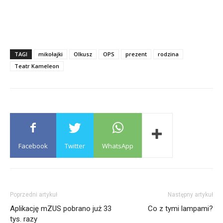
TAGI
mikołajki
Olkusz
OPS
prezent
rodzina
Teatr Kameleon
Facebook
Twitter
WhatsApp
Poprzedni artykuł
Następny artykuł
Aplikację mZUS pobrano już 33
Co z tymi lampami?
tys. razy