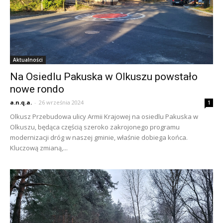
Aktualności
Na Osiedlu Pakuska w Olkuszu powstało
nowe rondo
a.n.q.a.
-
26 września 2024
1
Olkusz Przebudowa ulicy Armii Krajowej na osiedlu Pakuska w
Olkuszu, będąca częścią szeroko zakrojonego programu
modernizacji dróg w naszej gminie, właśnie dobiega końca.
Kluczową zmianą,...