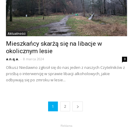
Aktualności
Mieszkańcy skarżą się na libacje w
okolicznym lesie
a.n.q.a.
-
8 marca 2024
0
Olkusz Niedawno zgłosił się do nas jeden z naszych Czytelników z
prośbą o interwencję w sprawie libacji alkoholowych, jakie
odbywają się po zmroku w lesie...
1
2
Reklama