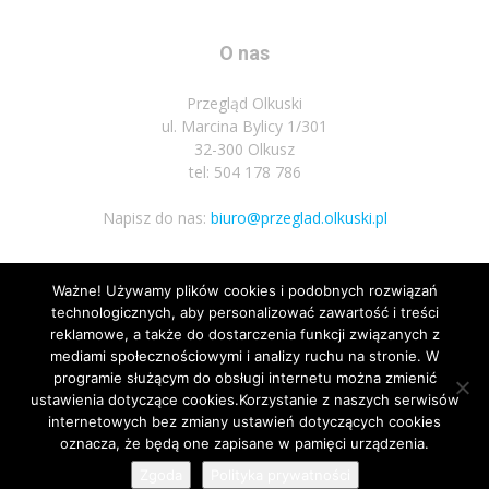
O nas
Przegląd Olkuski
ul. Marcina Bylicy 1/301
32-300 Olkusz
tel: 504 178 786
Napisz do nas:
biuro@przeglad.olkuski.pl
Ważne! Używamy plików cookies i podobnych rozwiązań
Podążaj za nami
technologicznych, aby personalizować zawartość i treści
reklamowe, a także do dostarczenia funkcji związanych z
mediami społecznościowymi i analizy ruchu na stronie. W
programie służącym do obsługi internetu można zmienić
ustawienia dotyczące cookies.Korzystanie z naszych serwisów
internetowych bez zmiany ustawień dotyczących cookies
oznacza, że będą one zapisane w pamięci urządzenia.
Nota prawna
Polityka prywatnosci
Kariera
Regulamin
Zgoda
Polityka prywatności
© Wszelkie prawa zastrzeżone 2020