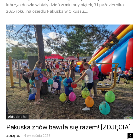
którego doszło w biały dzień w miniony piątek, 31 października
2025 roku, na osiedlu Pakuska w Olkuszu....
Aktualności
Pakuska znów bawiła się razem! [ZDJĘCIA]
a.n.q.a.
-
4 września 2025
0