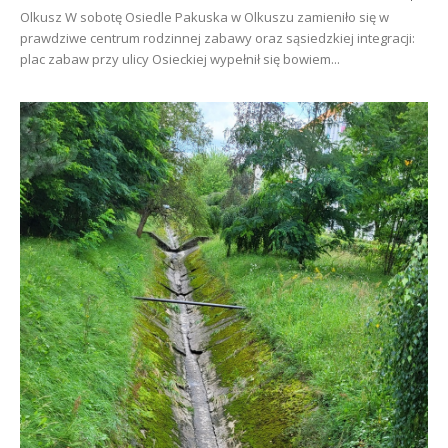
Olkusz W sobotę Osiedle Pakuska w Olkuszu zamieniło się w
prawdziwe centrum rodzinnej zabawy oraz sąsiedzkiej integracji:
plac zabaw przy ulicy Osieckiej wypełnił się bowiem...