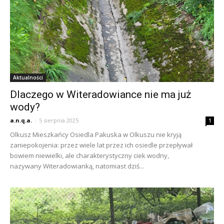
Aktualności
Dlaczego w Witeradowiance nie ma już
wody?
a.n.q.a.
-
5 sierpnia 2025
1
Olkusz Mieszkańcy Osiedla Pakuska w Olkuszu nie kryją
zaniepokojenia: przez wiele lat przez ich osiedle przepływał
bowiem niewielki, ale charakterystyczny ciek wodny,
nazywany Witeradowianką, natomiast dziś...