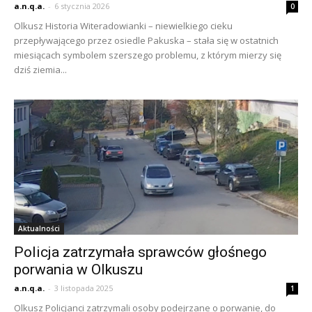
a.n.q.a.
-
6 stycznia 2026
0
Olkusz Historia Witeradowianki – niewielkiego cieku
przepływającego przez osiedle Pakuska – stała się w ostatnich
miesiącach symbolem szerszego problemu, z którym mierzy się
dziś ziemia...
Aktualności
Policja zatrzymała sprawców głośnego
porwania w Olkuszu
a.n.q.a.
-
3 listopada 2025
1
Olkusz Policjanci zatrzymali osoby podejrzane o porwanie, do