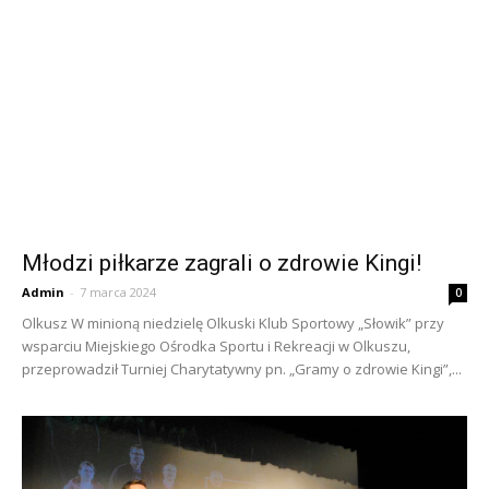
Młodzi piłkarze zagrali o zdrowie Kingi!
Admin
-
7 marca 2024
0
Olkusz W minioną niedzielę Olkuski Klub Sportowy „Słowik” przy
wsparciu Miejskiego Ośrodka Sportu i Rekreacji w Olkuszu,
przeprowadził Turniej Charytatywny pn. „Gramy o zdrowie Kingi”,...