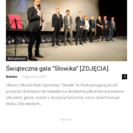
Aktualności
Świąteczna gala “Słowika” [ZDJĘCIA]
Admin
-
15 grudnia 2022
0
Olkusz Olkuski Klub Sportowy “Słowik” to funkcjonująca już od
przeszło dziesięciu lat największa akademia piłkarska w powiecie
olkuskim, gdzie, razem z drużyną Seniorów, na co dzień trenuje
blisko 200 młodych...
Reklama