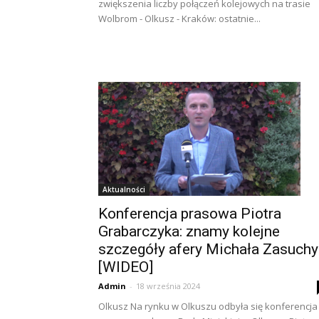
zwiększenia liczby połączeń kolejowych na trasie
Wolbrom - Olkusz - Kraków: ostatnie...
Aktualności
Konferencja prasowa Piotra
Grabarczyka: znamy kolejne
szczegóły afery Michała Zasuchy
[WIDEO]
Admin
-
18 września 2024
Olkusz Na rynku w Olkuszu odbyła się konferencja