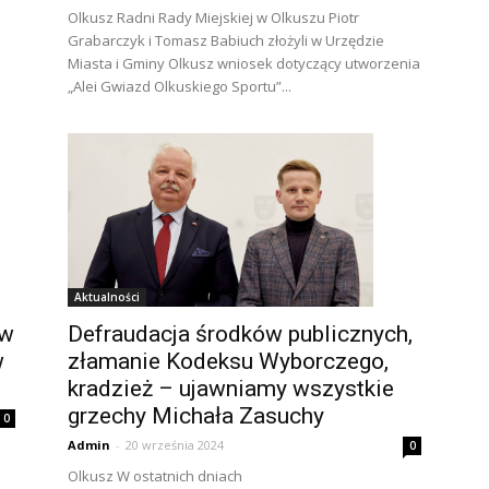
Olkusz Radni Rady Miejskiej w Olkuszu Piotr
Grabarczyk i Tomasz Babiuch złożyli w Urzędzie
Miasta i Gminy Olkusz wniosek dotyczący utworzenia
„Alei Gwiazd Olkuskiego Sportu”...
Aktualności
Defraudacja środków publicznych,
 w
złamanie Kodeksu Wyborczego,
w
kradzież – ujawniamy wszystkie
grzechy Michała Zasuchy
0
Admin
-
20 września 2024
0
Olkusz W ostatnich dniach