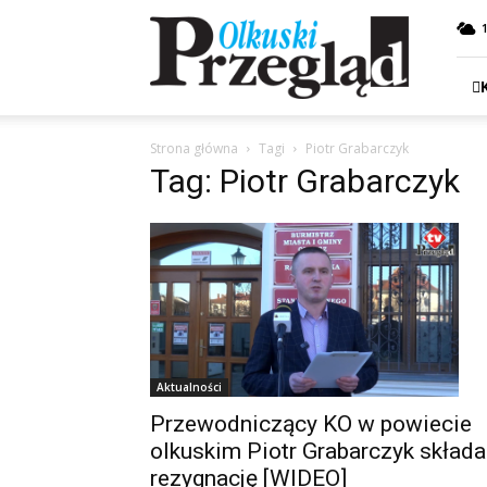
Przegląd
Olkuski
Strona główna
Tagi
Piotr Grabarczyk
Tag: Piotr Grabarczyk
Aktualności
Przewodniczący KO w powiecie
olkuskim Piotr Grabarczyk składa
rezygnację [WIDEO]