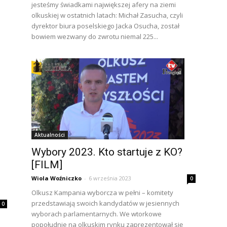
jesteśmy świadkami największej afery na ziemi
olkuskiej w ostatnich latach: Michał Zasucha, czyli
dyrektor biura poselskiego Jacka Osucha, został
bowiem wezwany do zwrotu niemal 225...
Aktualności
Wybory 2023. Kto startuje z KO?
[FILM]
Wiola Woźniczko
-
6 września 2023
0
Olkusz Kampania wyborcza w pełni – komitety
przedstawiają swoich kandydatów w jesiennych
0
wyborach parlamentarnych. We wtorkowe
popołudnie na olkuskim rynku zaprezentował się