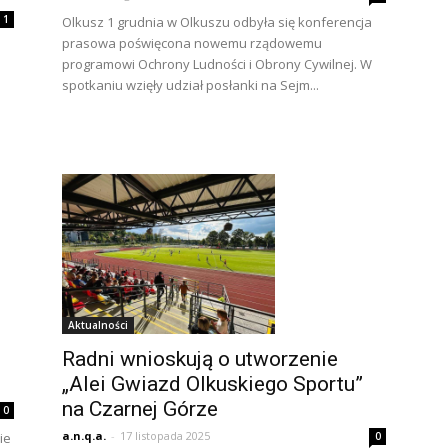
1
Olkusz 1 grudnia w Olkuszu odbyła się konferencja
prasowa poświęcona nowemu rządowemu
programowi Ochrony Ludności i Obrony Cywilnej. W
spotkaniu wzięły udział posłanki na Sejm...
Aktualności
Radni wnioskują o utworzenie
„Alei Gwiazd Olkuskiego Sportu”
na Czarnej Górze
0
a.n.q.a.
-
17 listopada 2025
0
ie