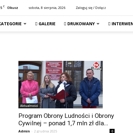
C
15
sobota, 8 sierpnia, 2026
Zaloguj się / Dołącz
Olkusz
KATEGORIE
GALERIE
DRUKOWANY
INTERWEN
Aktualności
Program Obrony Ludności i Obrony
Cywilnej – ponad 1,7 mln zł dla...
Admin
-
2 grudnia 2025
0