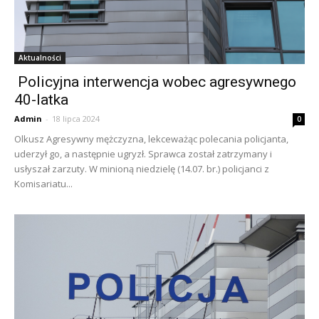
Aktualności
Policyjna interwencja wobec agresywnego
40-latka
Admin
-
18 lipca 2024
0
Olkusz Agresywny mężczyzna, lekceważąc polecania policjanta,
uderzył go, a następnie ugryzł. Sprawca został zatrzymany i
usłyszał zarzuty. W minioną niedzielę (14.07. br.) policjanci z
Komisariatu...