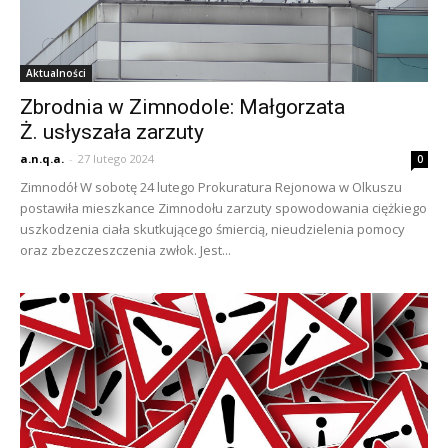
Aktualności
Zbrodnia w Zimnodole: Małgorzata
Ż. usłyszała zarzuty
a.n.q.a.
-
27 lutego 2024
0
Zimnodół W sobotę 24 lutego Prokuratura Rejonowa w Olkuszu
postawiła mieszkance Zimnodołu zarzuty spowodowania ciężkiego
uszkodzenia ciała skutkującego śmiercią, nieudzielenia pomocy
oraz zbezczeszczenia zwłok. Jest...