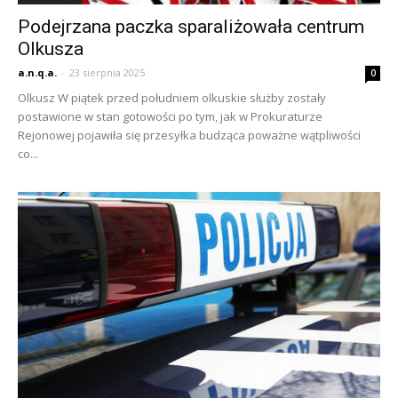
Podejrzana paczka sparaliżowała centrum
Olkusza
a.n.q.a.
-
23 sierpnia 2025
0
Olkusz W piątek przed południem olkuskie służby zostały
postawione w stan gotowości po tym, jak w Prokuraturze
Rejonowej pojawiła się przesyłka budząca poważne wątpliwości
co...