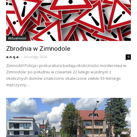
Aktualności
Zbrodnia w Zimnodole
a.n.q.a.
-
24 lutego 2024
0
Zimnodół Policja i prokuratura badają okoliczności morderstwa w
Zimnodole: po południu w czwartek 22 lutego w jednym z
okolicznych domów znaleziono okaleczone zwłoki 55-letniego
mężczyzny....