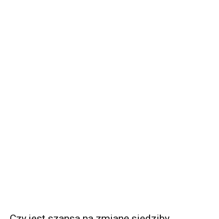
Czy jest szansa na zmianę siedziby