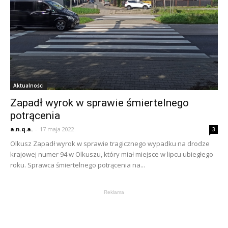
Aktualności
Zapadł wyrok w sprawie śmiertelnego
potrącenia
a.n.q.a.
-
17 maja 2022
3
Olkusz Zapadł wyrok w sprawie tragicznego wypadku na drodze
krajowej numer 94 w Olkuszu, który miał miejsce w lipcu ubiegłego
roku. Sprawca śmiertelnego potrącenia na...
Reklama