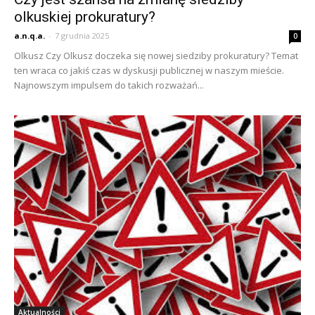
olkuskiej prokuratury?
a.n.q.a.
-
7 grudnia 2025
0
Olkusz Czy Olkusz doczeka się nowej siedziby prokuratury? Temat
ten wraca co jakiś czas w dyskusji publicznej w naszym mieście.
Najnowszym impulsem do takich rozważań...
Aktualności