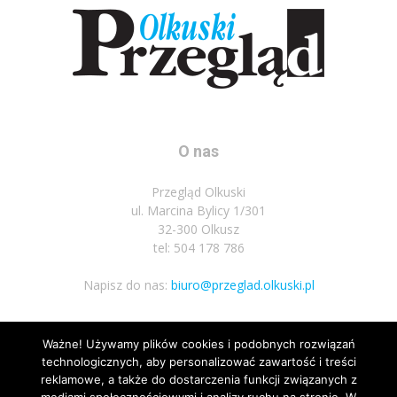
O nas
Przegląd Olkuski
ul. Marcina Bylicy 1/301
32-300 Olkusz
tel: 504 178 786
Napisz do nas:
biuro@przeglad.olkuski.pl
Ważne! Używamy plików cookies i podobnych rozwiązań
Podążaj za nami
technologicznych, aby personalizować zawartość i treści
reklamowe, a także do dostarczenia funkcji związanych z