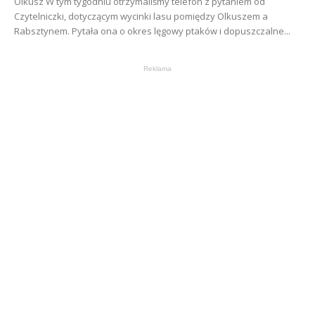
Olkusz W tym tygodniu otrzymaliśmy telefon z pytaniem od
Czytelniczki, dotyczącym wycinki lasu pomiędzy Olkuszem a
Rabsztynem. Pytała ona o okres lęgowy ptaków i dopuszczalne...
Reklama