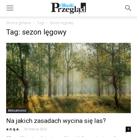
Strona główna
Tagi
Sezon lęgowy
Tag: sezon lęgowy
Aktualności
Na jakich zasadach wycina się las?
a.n.q.a.
-
16 marca 2022
0