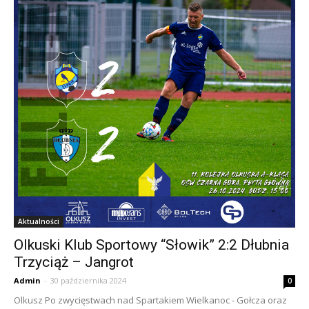
Aktualności
Olkuski Klub Sportowy “Słowik” 2:2 Dłubnia
Trzyciąż – Jangrot
Admin
-
30 października 2024
0
Olkusz Po zwycięstwach nad Spartakiem Wielkanoc - Gołcza oraz