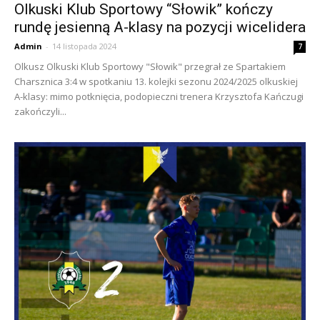
Olkuski Klub Sportowy “Słowik” kończy
rundę jesienną A-klasy na pozycji wicelidera
Admin
-
14 listopada 2024
7
Olkusz Olkuski Klub Sportowy "Słowik" przegrał ze Spartakiem
Charsznica 3:4 w spotkaniu 13. kolejki sezonu 2024/2025 olkuskiej
A-klasy: mimo potknięcia, podopieczni trenera Krzysztofa Kańczugi
zakończyli...