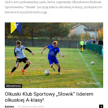
GLKS-em Laskowianką Laski, które zapewniły Olkuskiemu Klubowi
Sportowemu "Słowik" pozycję lidera olkuskiej A-klasy, podopieczni
trenera Krzysztofa Kańczugi...
Aktualności
Olkuski Klub Sportowy „Słowik” liderem
olkuskiej A-klasy!
Admin
-
23 października 2024
0