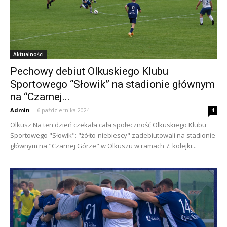
Aktualności
Pechowy debiut Olkuskiego Klubu
Sportowego “Słowik” na stadionie głównym
na “Czarnej...
Admin
-
6 października 2024
4
Olkusz Na ten dzień czekała cała społeczność Olkuskiego Klubu
Sportowego "Słowik": "żółto-niebiescy" zadebiutowali na stadionie
głównym na "Czarnej Górze" w Olkuszu w ramach 7. kolejki...