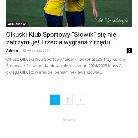
Aktualności
Olkuski Klub Sportowy “Słowik” się nie
zatrzymuje! Trzecia wygrana z rzędu...
Admin
-
12 września 2024
0
Olkusz Olkuski Klub Sportowy "Słowik" pokonał LZS Trzy Korony
Żarnowiec 2:1 w spotkaniu 4. kolejki sezonu 2024/2025 Klasy A
okręgu Olkusz: w efekcie, beniaminek awansował...
1
2
Reklama