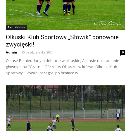
Aktualności
Olkuski Klub Sportowy „Słowik” ponownie
zwycięski!
Admin
-
10 października 2024
0
Olkusz Po nieudanym debiucie w olkuskiej A-klasie na stadionie
głównym na "Czarnej Górze" w Olkuszu, w którym Olkuski Klub
Sportowy "Słowik" przegrał po bramce w...