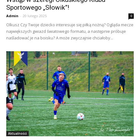
Sportowego „Słowik”!
Admin
-
20 lutego 2025
0
Olkusz Czy Twoje dziecko interesuje się piłką nożną? Ogląda mecze
największych gwiazd światowego formatu, a następnie próbuje
naśladować je na boisku? A może zwyczajnie chciałoby...
Aktualności