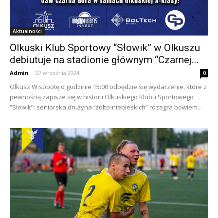
Aktualności
Olkuski Klub Sportowy “Słowik” w Olkuszu
debiutuje na stadionie głównym “Czarnej...
Admin
-
27 września 2024
0
Olkusz W sobotę o godzinie 15:00 odbędzie się wydarzenie, które z
pewnością zapisze się w historii Olkuskiego Klubu Sportowego
“Słowik”: seniorska drużyna “żółto-niebieskich” rozegra bowiem...