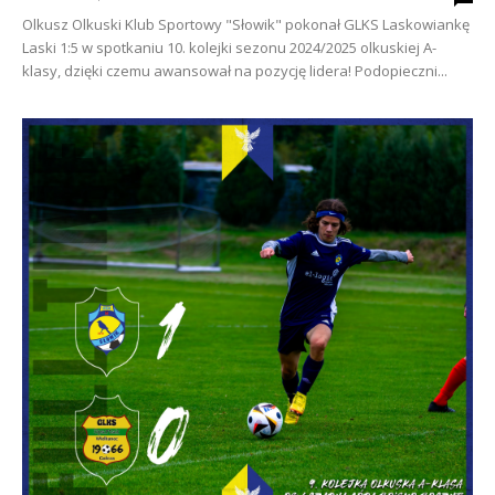
Olkusz Olkuski Klub Sportowy "Słowik" pokonał GLKS Laskowiankę
Laski 1:5 w spotkaniu 10. kolejki sezonu 2024/2025 olkuskiej A-
klasy, dzięki czemu awansował na pozycję lidera! Podopieczni...