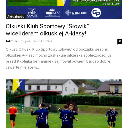
Aktualności
Olkuski Klub Sportowy “Słowik”
wiceliderem olkuskiej A-klasy!
Admin
-
18 października 2024
0
Olkusz Olkuski Klub Sportowy „Słowik” od początku sezonu
olkuskiej A-klasy mocno zaskakuje piłkarską społeczność: już
przed 9.kolejką beniaminek zajmował bowiem bardzo dobre,
czwarte miejsce w...