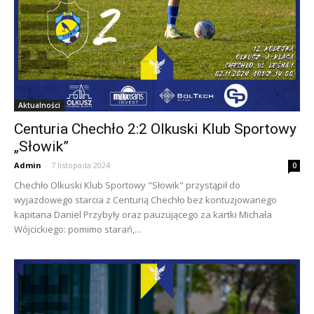
Aktualności
Centuria Chechło 2:2 Olkuski Klub Sportowy
„Słowik”
Admin
-
7 listopada 2024
0
Chechło Olkuski Klub Sportowy "Słowik" przystąpił do
wyjazdowego starcia z Centurią Chechło bez kontuzjowanego
kapitana Daniel Przybyły oraz pauzującego za kartki Michała
Wójcickiego: pomimo starań,...