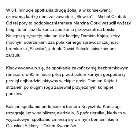
W 64. minucie spotkania drugą żółtą, a w konsekwencji
czerwoną kartkę obejrzał zawodnik „Słowika” – Michał Czubak.
Od tej pory to podopieczni trenera Marcina Górki wrzucili wyższy
bieg i to oni już do końca spotkania przeważali na boisku.
Najlepszą sytuację miał po raz kolejny Damian Kajda, który
mocnym uderzeniem zza pola karnego sprawdził czujność
bramkarza „Słowika”, jednak Dawid Patycki spisał się bez
zarzutu.
Kiedy wydawało się, że spotkanie zakończy się bezbramkowym
remisem, w 93 minucie piłką przed polem karnym gospodarzy
przejął najbardziej aktywny w ekipie gości Damian Kajda i
strzałem po długim rogu zapewnił przyjezdnym komplet
punktów.
Kolejne spotkanie podopieczni trenera Krzysztofa Kańczugi
rozegrają już w najbliższą niedziele, 6 października, kiedy to w
wyjazdowym spotkaniu zmierzą się z innym beniaminkiem
Olkuskiej A-klasy – Orłem Kwaśniów.