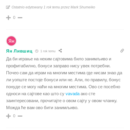
Ostatnio edytowany 1 rok temu przez Mark Shumeiko
0
Ян Лившиц
1 rok temu
Да би играње на неким сајтовима било занимљиво и
профитабилно, бонуси заправо нису увек потребни.
Почео сам да играм на многим местима где нисам знао да
ли уопште постоје бонуси или не. Али, по правилу, бонус
понуде се могу наћи на многим местима. Ово се посебно
односи на сајтове као што су
vavada
ако сте
заинтересовани, прочитајте о овом сајту у овом чланку.
Можда ће вам ово бити занимљиво.
0