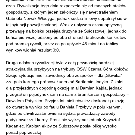
czas. Rywalizacja tego dnia rozpoczęła się od mocnych ataków
gospodarzy, z którym jeden zakończył się nawet trafieniem
Gabriela Nowak-Włodyga, jednak sędzia liniowy dopatrzył się w
tej sytuacji pozycji spalonej. Wraz z upływem czasu optyczną
przewagę na boisku przejęła drużyna ze Sułoszowej, jednak do
końca pierwszej odsłony po obu stronach brakowało konkretów
pod bramką rywali, przez co po upływie 45 minut na tablicy
wyników widniał rezultat 0:0.
Druga odsłona rywalizacji była z całą pewnością bardziej
atrakcyjna dla przybyłych na trybuny OSW Czarna Góra kibiców.
Swoje sytuację mieli zawodnicy obu zespołów – dla „Słowika”
zza pola karnego próbował uderzać Bartłomiej Indyka. Z kolei
dla przyjezdnych dogodną okazję miał Damian Kajda, jednak
przegrał on pojedynek sam na sam z bramkarzem gospodarzy –
Dawidem Patyckim. Przyjezdni mieli również doskonałą okazję
do otwarcia wyniku po faulu Daniela Przybyły w polu karnym,
gdzie po chwili zastanowienia sędzia prowadzący zawody
podyktował rzut karny. Presji nie wytrzymał jednak Krzysztof
Kaganiec. Kapitan ekipy ze Sułoszowy posłał piłkę wysoko
ponad poprzeczką.