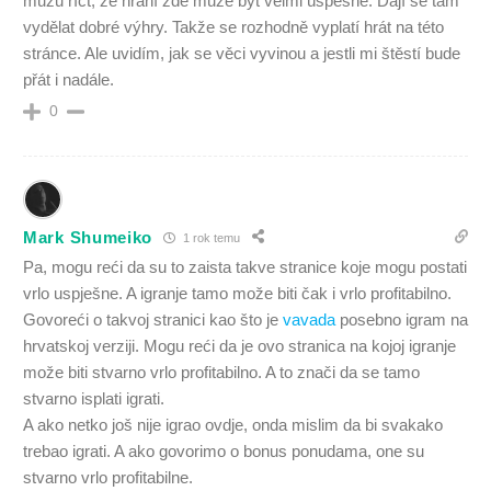
můžu říct, že hraní zde může být velmi úspěšné. Dají se tam
vydělat dobré výhry. Takže se rozhodně vyplatí hrát na této
stránce. Ale uvidím, jak se věci vyvinou a jestli mi štěstí bude
přát i nadále.
0
Mark Shumeiko
1 rok temu
Pa, mogu reći da su to zaista takve stranice koje mogu postati
vrlo uspješne. A igranje tamo može biti čak i vrlo profitabilno.
Govoreći o takvoj stranici kao što je
vavada
posebno igram na
hrvatskoj verziji. Mogu reći da je ovo stranica na kojoj igranje
može biti stvarno vrlo profitabilno. A to znači da se tamo
stvarno isplati igrati.
A ako netko još nije igrao ovdje, onda mislim da bi svakako
trebao igrati. A ako govorimo o bonus ponudama, one su
stvarno vrlo profitabilne.