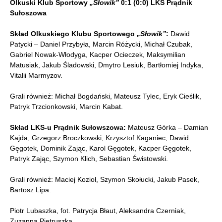
Olkuski Klub Sportowy
„Słowik”
0:1 (0:0) LKS Prądnik
Sułoszowa
Skład Olkuskiego Klubu Sportowego
„Słowik”
:
Dawid
Patycki – Daniel Przybyła, Marcin Różycki, Michał Czubak,
Gabriel Nowak-Włodyga, Kacper Ocieczek, Maksymilian
Matusiak, Jakub Śladowski, Dmytro Lesiuk, Bartłomiej Indyka,
Vitalii Marmyzov.
Grali również: Michał Bogdański, Mateusz Tylec, Eryk Cieślik,
Patryk Trzcionkowski, Marcin Kabat.
Skład LKS-u Prądnik Sułowszowa:
Mateusz Górka – Damian
Kajda, Grzegorz Broczkowski, Krzysztof Kaganiec, Dawid
Gęgotek, Dominik Zając, Karol Gęgotek, Kacper Gęgotek,
Patryk Zając, Szymon Klich, Sebastian Świstowski.
Grali również: Maciej Kozioł, Szymon Skołucki, Jakub Pasek,
Bartosz Lipa.
Piotr Lubaszka, fot. Patrycja Błaut, Aleksandra Czerniak,
Zuzanna Pietruszka