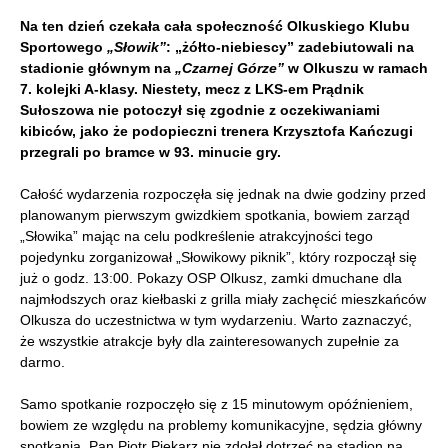
Na ten dzień czekała cała społeczność Olkuskiego Klubu
Sportowego
„Słowik”
: „żółto-niebiescy” zadebiutowali na
stadionie głównym na
„Czarnej Górze”
w Olkuszu w ramach
7. kolejki A-klasy. Niestety, mecz z LKS-em Prądnik
Sułoszowa nie potoczył się zgodnie z oczekiwaniami
kibiców, jako że podopieczni trenera Krzysztofa Kańczugi
przegrali po bramce w 93. minucie gry.
Całość wydarzenia rozpoczęła się jednak na dwie godziny przed
planowanym pierwszym gwizdkiem spotkania, bowiem zarząd
„Słowika” mając na celu podkreślenie atrakcyjności tego
pojedynku zorganizował „Słowikowy piknik”, który rozpoczął się
już o godz. 13:00. Pokazy OSP Olkusz, zamki dmuchane dla
najmłodszych oraz kiełbaski z grilla miały zachęcić mieszkańców
Olkusza do uczestnictwa w tym wydarzeniu. Warto zaznaczyć,
że wszystkie atrakcje były dla zainteresowanych zupełnie za
darmo.
Samo spotkanie rozpoczęło się z 15 minutowym opóźnieniem,
bowiem ze względu na problemy komunikacyjne, sędzia główny
spotkania, Pan Piotr Piekarz nie zdołał dotrzeć na stadion na