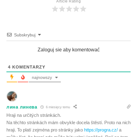
Article Rating
Subskrybuj
Zaloguj sie aby komentować
4
KOMENTARZY
najnowszy
лина линева
6 miesięcy temu
Hraji na určitých stránkách.
Na těchto stránkách mám obvykle docela štěstí. Proto na nich
hraji. To platí zejména pro stránky jako
https://progra.cz/
a