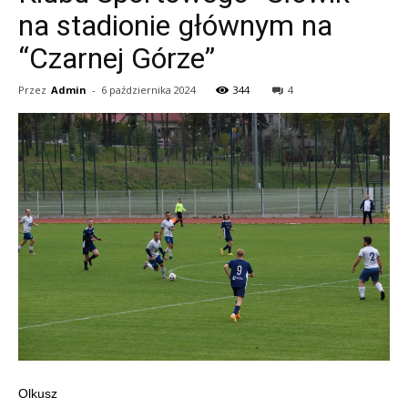
na stadionie głównym na
“Czarnej Górze”
Przez
Admin
-
6 października 2024
344
4
Olkusz