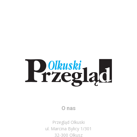
O nas
Przegląd Olkuski
ul. Marcina Bylicy 1/301
32-300 Olkusz