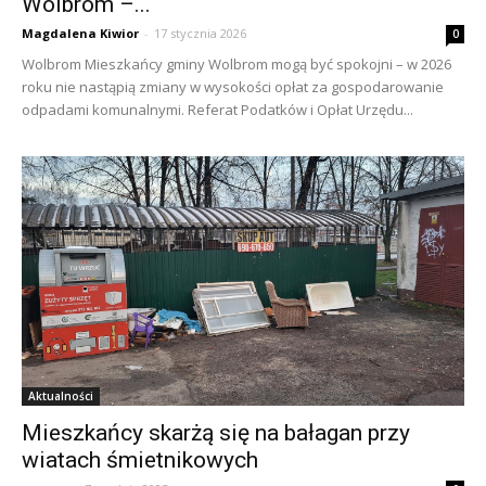
Wolbrom –...
Magdalena Kiwior
-
17 stycznia 2026
0
Wolbrom Mieszkańcy gminy Wolbrom mogą być spokojni – w 2026
roku nie nastąpią zmiany w wysokości opłat za gospodarowanie
odpadami komunalnymi. Referat Podatków i Opłat Urzędu...
Aktualności
Mieszkańcy skarżą się na bałagan przy
wiatach śmietnikowych