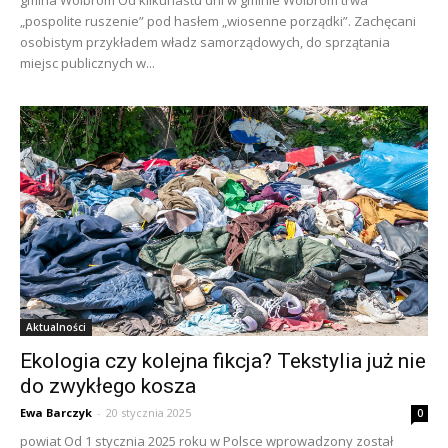
gmina Wolbrom Od kilkunastu dni w gminie Wolbrom trwa
„pospolite ruszenie” pod hasłem „wiosenne porządki”. Zachęcani
osobistym przykładem władz samorządowych, do sprzątania
miejsc publicznych w...
Aktualności
Ekologia czy kolejna fikcja? Tekstylia już nie
do zwykłego kosza
Ewa Barczyk
-
20 stycznia 2025
0
powiat Od 1 stycznia 2025 roku w Polsce wprowadzony został