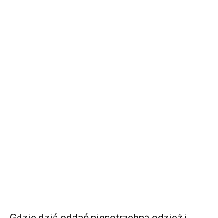
Gdzie dziś oddać niepotrzebną odzież i