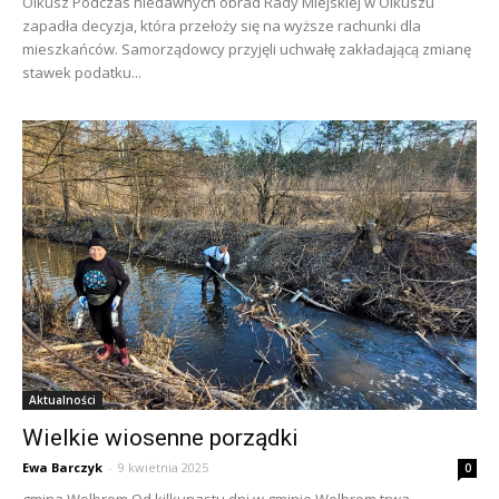
Olkusz Podczas niedawnych obrad Rady Miejskiej w Olkuszu
zapadła decyzja, która przełoży się na wyższe rachunki dla
mieszkańców. Samorządowcy przyjęli uchwałę zakładającą zmianę
stawek podatku...
Aktualności
Wielkie wiosenne porządki
Ewa Barczyk
-
9 kwietnia 2025
0