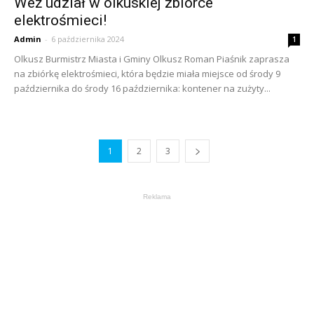
Weź udział w olkuskiej zbiórce
elektrośmieci!
Admin
-
6 października 2024
1
Olkusz Burmistrz Miasta i Gminy Olkusz Roman Piaśnik zaprasza
na zbiórkę elektrośmieci, która będzie miała miejsce od środy 9
października do środy 16 października: kontener na zużyty...
1
2
3
Reklama