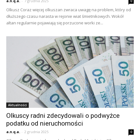
a.n.q.a.
-
7 grudnia 2025
0
Olkusz Coraz więcej olkuszan zwraca uwagę na problem, który od
dłuższego czasu narasta w rejonie wiat śmietnikowych. Wokół
altan regularnie pojawiają się porzucone worki ze...
Aktualności
Olkuscy radni zdecydowali o podwyżce
podatku od nieruchomości
a.n.q.a.
-
2 grudnia 2025
0