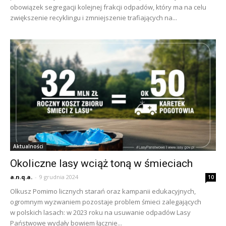
obowiązek segregacji kolejnej frakcji odpadów, który ma na celu
zwiększenie recyklingu i zmniejszenie trafiających na...
Aktualności
Okoliczne lasy wciąż toną w śmieciach
a.n.q.a.
-
9 grudnia 2024
10
Olkusz Pomimo licznych starań oraz kampanii edukacyjnych,
ogromnym wyzwaniem pozostaje problem śmieci zalegających
w polskich lasach: w 2023 roku na usuwanie odpadów Lasy
Państwowe wydały bowiem łącznie...