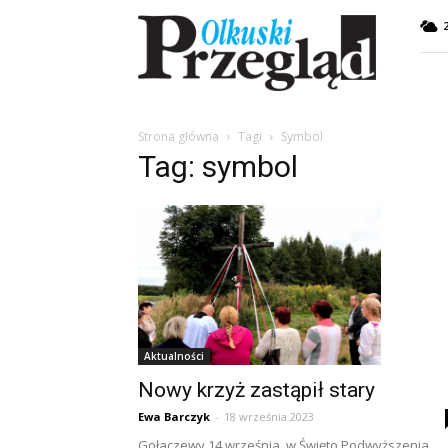
Przegląd
Olkuski
Strona główna
Tagi
Symbol
Tag: symbol
Aktualności
Nowy krzyż zastąpił stary
Ewa Barczyk
-
18 września 2023
Gołaczewy 14 września, w Święto Podwyższenia