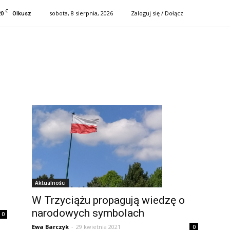
C
20
sobota, 8 sierpnia, 2026
Zaloguj się / Dołącz
Olkusz
Aktualności
W Trzyciążu propagują wiedzę o
narodowych symbolach
0
Ewa Barczyk
-
29 kwietnia 2021
0