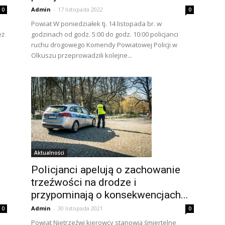
Admin
-
17 listopada 2022
0
0
Powiat W poniedziałek tj. 14 listopada br. w
godzinach od godz. 5:00 do godz. 10:00 policjanci
eż
ruchu drogowego Komendy Powiatowej Policji w
Olkuszu przeprowadzili kolejne...
Aktualności
Policjanci apelują o zachowanie
trzeźwości na drodze i
przypominają o konsekwencjach...
Admin
-
30 listopada 2021
0
0
Powiat Nietrzeźwi kierowcy stanowią śmiertelne