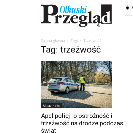
Przegląd
Olkuski
Strona główna
Tagi
Trzeźwość
Tag: trzeźwość
Aktualności
Apel policji o ostrożność i
trzeźwość na drodze podczas
świąt