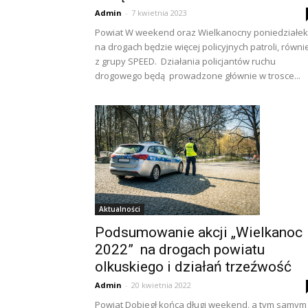
Admin
-
7 kwietnia 2023
Powiat W weekend oraz Wielkanocny poniedziałek
na drogach będzie więcej policyjnych patroli, równi
z grupy SPEED. Działania policjantów ruchu
drogowego będą prowadzone głównie w trosce...
Aktualności
Podsumowanie akcji „Wielkanoc
2022” na drogach powiatu
olkuskiego i działań trzeźwość
Admin
-
20 kwietnia 2022
Powiat Dobiegł końca długi weekend, a tym samym