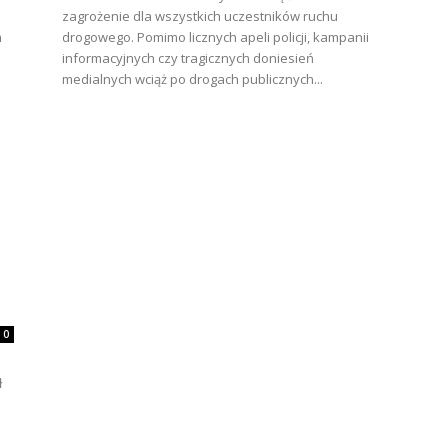
zagrożenie dla wszystkich uczestników ruchu
m
drogowego. Pomimo licznych apeli policji, kampanii
informacyjnych czy tragicznych doniesień
medialnych wciąż po drogach publicznych...
0
a
ł