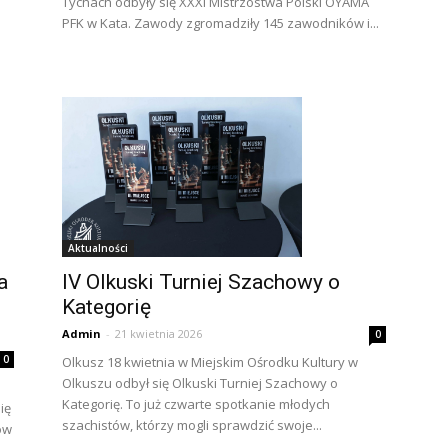
Tychach odbyły się XXXI Mistrzostwa Polski OYAMA
PFK w Kata. Zawody zgromadziły 145 zawodników i...
Aktualności
IV Olkuski Turniej Szachowy o
a
Kategorię
Admin
-
21 kwietnia 2026
0
0
Olkusz 18 kwietnia w Miejskim Ośrodku Kultury w
Olkuszu odbył się Olkuski Turniej Szachowy o
Kategorię. To już czwarte spotkanie młodych
ię
szachistów, którzy mogli sprawdzić swoje...
ów