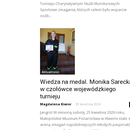
Turnieju Charytatywnym Służb Mundurowych.
Sportowe zmagania, których celem było wsparcie
osób...
Aktualności
Wiedza na medal. Monika Sareck
w czołówce wojewódzkiego
turnieju
Magdalena Kiwior
-
30 kwietnia 2026
Jangrot W minioną sobotę, 25 kwietnia 2026 roku,
Małopolskie Muzeum Pożarnictwa w Alwerni stało s
areną zmagań najzdolniejszych młodych pasjonat