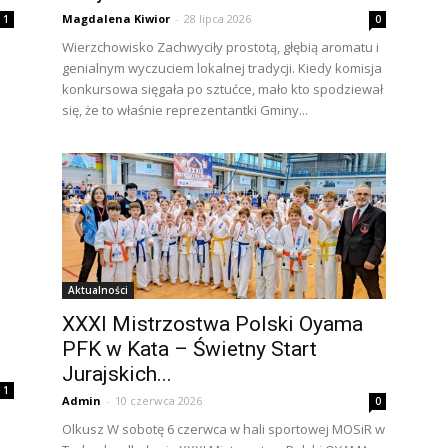
Magdalena Kiwior
-
28 lipca 2026
0
1
Wierzchowisko Zachwyciły prostotą, głębią aromatu i
genialnym wyczuciem lokalnej tradycji. Kiedy komisja
konkursowa sięgała po sztućce, mało kto spodziewał
się, że to właśnie reprezentantki Gminy...
Aktualności
XXXI Mistrzostwa Polski Oyama
PFK w Kata – Świetny Start
Jurajskich...
1
Admin
-
10 czerwca 2026
0
Olkusz W sobotę 6 czerwca w hali sportowej MOSiR w