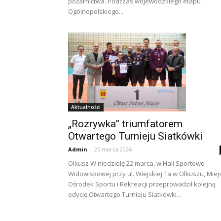
pożarnictwa. Podczas wojewódzkiego etapu
Ogólnopolskiego...
Aktualności
„Rozrywka” triumfatorem
Otwartego Turnieju Siatkówki
Admin
-
25 marca 2026
Olkusz W niedzielę 22 marca, w Hali Sportowo-
Widowiskowej przy ul. Wiejskiej 1a w Olkuszu, Miej
Ośrodek Sportu i Rekreacji przeprowadził kolejną
edycję Otwartego Turnieju Siatkówki...