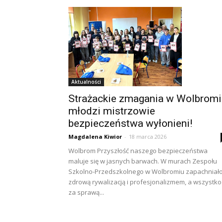
Aktualności
Strażackie zmagania w Wolbromi
młodzi mistrzowie
bezpieczeństwa wyłonieni!
Magdalena Kiwior
-
18 marca 2026
Wolbrom Przyszłość naszego bezpieczeństwa
maluje się w jasnych barwach. W murach Zespołu
Szkolno-Przedszkolnego w Wolbromiu zapachniał
zdrową rywalizacją i profesjonalizmem, a wszystko
za sprawą...