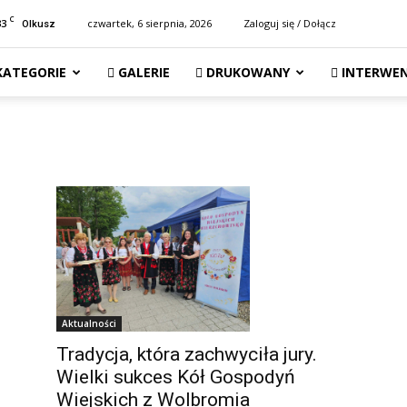
C
33
czwartek, 6 sierpnia, 2026
Zaloguj się / Dołącz
Olkusz
KATEGORIE
GALERIE
DRUKOWANY
INTERWEN
Aktualności
Tradycja, która zachwyciła jury.
Wielki sukces Kół Gospodyń
Wiejskich z Wolbromia