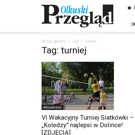
Przegląd
Olkuski
Strona główna
Tagi
Turniej
Tag: turniej
Aktualności
VI Wakacyjny Turniej Siatkówki –
„Koledzy” najlepsi w Dolince!
[ZDJĘCIA]