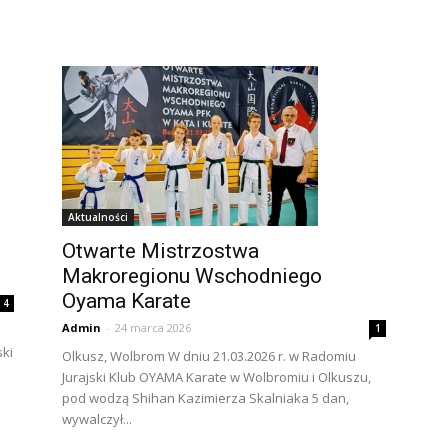
Aktualności
Otwarte Mistrzostwa
Makroregionu Wschodniego
Oyama Karate
4
Admin
-
24 marca 2026
1
ski
Olkusz, Wolbrom W dniu 21.03.2026 r. w Radomiu
Jurajski Klub OYAMA Karate w Wolbromiu i Olkuszu,
pod wodzą Shihan Kazimierza Skalniaka 5 dan,
wywalczył...