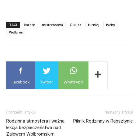
TAGI
karate
mistrzostwa
Olkusz
turniej
tychy
Wolbrom
Facebook
Twitter
WhatsApp
Poprzedni artykuł
Następny artykuł
Rodzinna atmosfera i ważna
Piknik Rodzinny w Rabsztynie
lekcja bezpieczeństwa nad
Zalewem Wolbromskim