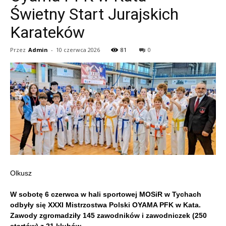
Świetny Start Jurajskich
Karateków
Przez
Admin
-
10 czerwca 2026
81
0
Olkusz
W sobotę 6 czerwca w hali sportowej MOSiR w Tychach
odbyły się XXXI Mistrzostwa Polski OYAMA PFK w Kata.
Zawody zgromadziły 145 zawodników i zawodniczek (250