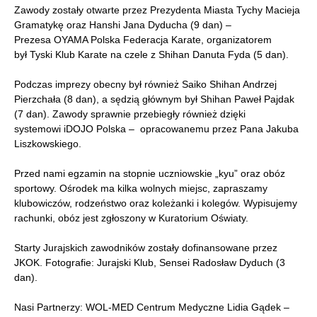
Zawody zostały otwarte przez Prezydenta Miasta Tychy Macieja
Gramatykę oraz Hanshi Jana Dyducha (9 dan) –
Prezesa OYAMA Polska Federacja Karate, organizatorem
był Tyski Klub Karate na czele z Shihan Danuta Fyda (5 dan).
Podczas imprezy obecny był również Saiko Shihan Andrzej
Pierzchała (8 dan), a sędzią głównym był Shihan Paweł Pajdak
(7 dan). Zawody sprawnie przebiegły również dzięki
systemowi iDOJO Polska – opracowanemu przez Pana Jakuba
Liszkowskiego.
Przed nami egzamin na stopnie uczniowskie „kyu” oraz obóz
sportowy. Ośrodek ma kilka wolnych miejsc, zapraszamy
klubowiczów, rodzeństwo oraz koleżanki i kolegów. Wypisujemy
rachunki, obóz jest zgłoszony w Kuratorium Oświaty.
Starty Jurajskich zawodników zostały dofinansowane przez
JKOK. Fotografie: Jurajski Klub, Sensei Radosław Dyduch (3
dan).
Nasi Partnerzy: WOL-MED Centrum Medyczne Lidia Gądek –