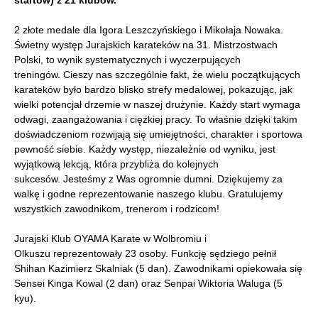
startów) z 21 klubów.
2 złote medale dla Igora Leszczyńskiego i Mikołaja Nowaka.
Świetny występ Jurajskich karateków na 31. Mistrzostwach
Polski, to wynik systematycznych i wyczerpujących
treningów. Cieszy nas szczególnie fakt, że wielu początkujących
karateków było bardzo blisko strefy medalowej, pokazując, jak
wielki potencjał drzemie w naszej drużynie. Każdy start wymaga
odwagi, zaangażowania i ciężkiej pracy. To właśnie dzięki takim
doświadczeniom rozwijają się umiejętności, charakter i sportowa
pewność siebie. Każdy występ, niezależnie od wyniku, jest
wyjątkową lekcją, która przybliża do kolejnych
sukcesów. Jesteśmy z Was ogromnie dumni. Dziękujemy za
walkę i godne reprezentowanie naszego klubu. Gratulujemy
wszystkich zawodnikom, trenerom i rodzicom!
Jurajski Klub OYAMA Karate w Wolbromiu i
Olkuszu reprezentowały 23 osoby. Funkcję sędziego pełnił
Shihan Kazimierz Skalniak (5 dan). Zawodnikami opiekowała się
Sensei Kinga Kowal (2 dan) oraz Senpai Wiktoria Waluga (5
kyu).