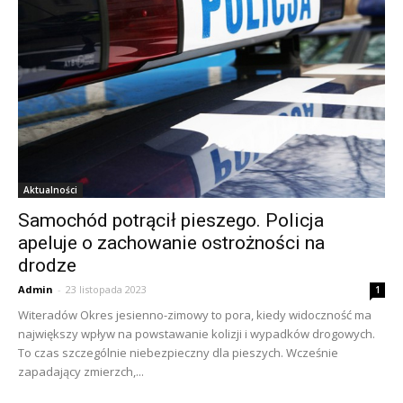
Aktualności
Samochód potrącił pieszego. Policja
apeluje o zachowanie ostrożności na
drodze
Admin
-
23 listopada 2023
1
Witeradów Okres jesienno-zimowy to pora, kiedy widoczność ma
największy wpływ na powstawanie kolizji i wypadków drogowych.
To czas szczególnie niebezpieczny dla pieszych. Wcześnie
zapadający zmierzch,...