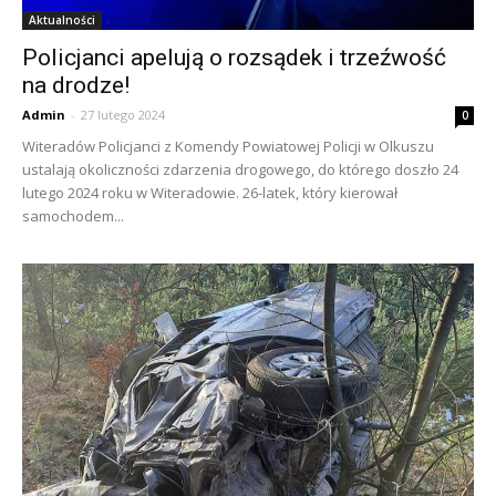
Aktualności
Policjanci apelują o rozsądek i trzeźwość
na drodze!
Admin
-
27 lutego 2024
0
Witeradów Policjanci z Komendy Powiatowej Policji w Olkuszu
ustalają okoliczności zdarzenia drogowego, do którego doszło 24
lutego 2024 roku w Witeradowie. 26-latek, który kierował
samochodem...