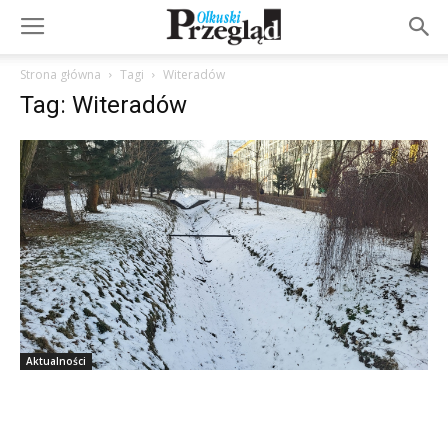
Strona główna
Tagi
Witeradów
Tag: Witeradów
Aktualności