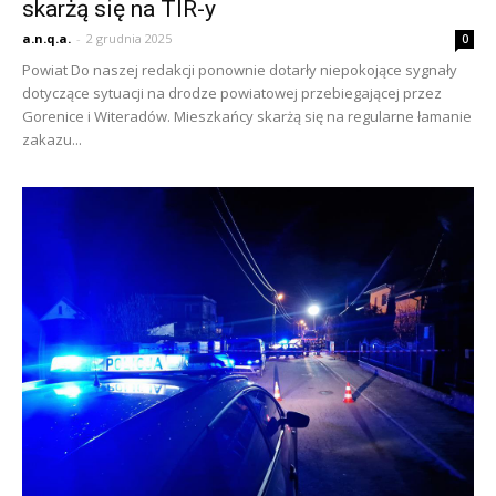
skarżą się na TIR-y
a.n.q.a.
-
2 grudnia 2025
0
Powiat Do naszej redakcji ponownie dotarły niepokojące sygnały
dotyczące sytuacji na drodze powiatowej przebiegającej przez
Gorenice i Witeradów. Mieszkańcy skarżą się na regularne łamanie
zakazu...