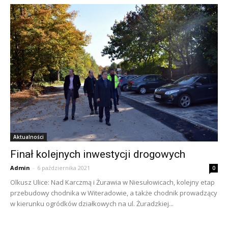
Aktualności
Finał kolejnych inwestycji drogowych
Admin
-
6 października 2021
0
Olkusz Ulice: Nad Karczmą i Żurawia w Niesułowicach, kolejny etap
przebudowy chodnika w Witeradowie, a także chodnik prowadzący
w kierunku ogródków działkowych na ul. Żuradzkiej...