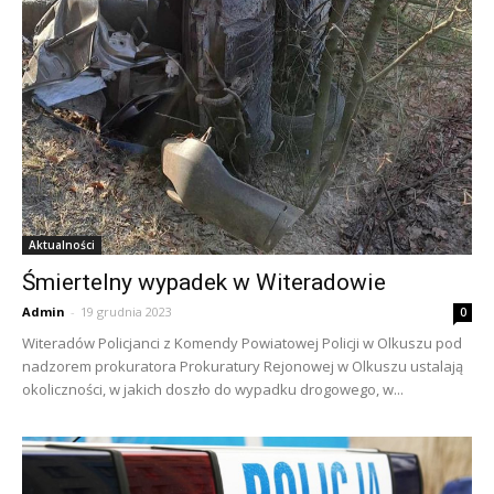
Aktualności
Śmiertelny wypadek w Witeradowie
Admin
-
19 grudnia 2023
0
Witeradów Policjanci z Komendy Powiatowej Policji w Olkuszu pod
nadzorem prokuratora Prokuratury Rejonowej w Olkuszu ustalają
okoliczności, w jakich doszło do wypadku drogowego, w...