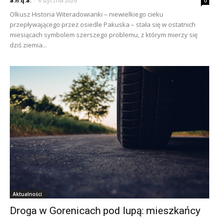
a.n.q.a.
-
6 stycznia 2026
0
Olkusz Historia Witeradowianki – niewielkiego cieku
przepływającego przez osiedle Pakuska – stała się w ostatnich
miesiącach symbolem szerszego problemu, z którym mierzy się
dziś ziemia...
Aktualności
Droga w Gorenicach pod lupą: mieszkańcy