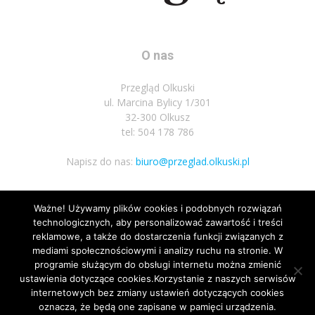
O nas
Przegląd Olkuski
ul. Marcina Bylicy 1/301
32-300 Olkusz
tel: 504 178 786
Napisz do nas:
biuro@przeglad.olkuski.pl
Ważne! Używamy plików cookies i podobnych rozwiązań
Podążaj za nami
technologicznych, aby personalizować zawartość i treści
reklamowe, a także do dostarczenia funkcji związanych z
mediami społecznościowymi i analizy ruchu na stronie. W
programie służącym do obsługi internetu można zmienić
ustawienia dotyczące cookies.Korzystanie z naszych serwisów
internetowych bez zmiany ustawień dotyczących cookies
oznacza, że będą one zapisane w pamięci urządzenia.
Nota prawna
Polityka prywatnosci
Kariera
Regulamin