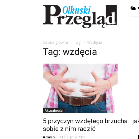
Przegląd
Olkuski
Strona główna
Tagi
Wzdęcia
Tag: wzdęcia
Aktualności
5 przyczyn wzdętego brzucha i ja
sobie z nim radzić
Admin
-
13 sierpnia 2021