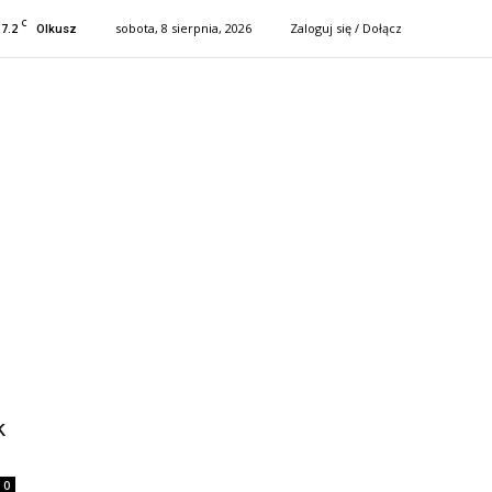
C
17.2
sobota, 8 sierpnia, 2026
Zaloguj się / Dołącz
Olkusz
k
0