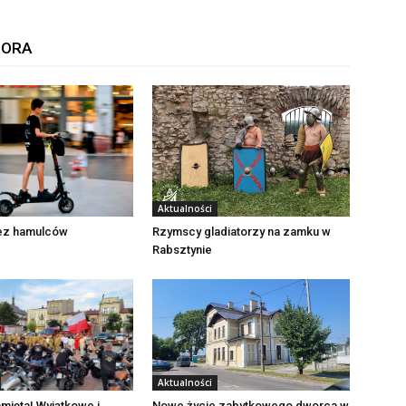
TORA
Aktualności
Rzymscy gladiatorzy na zamku w
bez hamulców
Rabsztynie
Aktualności
mięta! Wyjątkowe i
Nowe życie zabytkowego dworca w