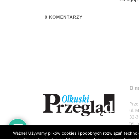
0
KOMENTARZY
O n
Prze
ul. 
32-3
tel:
Ważne! Używamy plików cookies i podobnych rozwiązań technolog
Napi