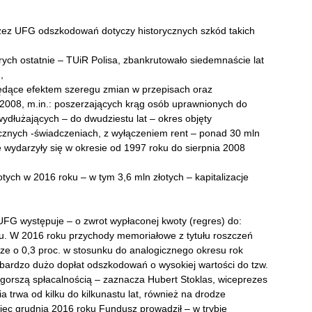
zez UFG odszkodowań dotyczy historycznych szkód takich
rych ostatnie – TUiR Polisa, zbankrutowało siedemnaście lat
,
 będące efektem szeregu zmian w przepisach oraz
2008, m.in.: poszerzających krąg osób uprawnionych do
dłużających – do dwudziestu lat – okres objęty
ocznych -świadczeniach, z wyłączeniem rent – ponad 30 mln
 wydarzyły się w okresie od 1997 roku do sierpnia 2008
łotych w 2016 roku – w tym 3,6 mln złotych – kapitalizacje
FG występuje – o zwrot wypłaconej kwoty (regres) do:
u. W 2016 roku przychody memoriałowe z tytułu roszczeń
ższe o 0,3 proc. w stosunku do analogicznego okresu rok
 bardzo dużo dopłat odszkodowań o wysokiej wartości do tzw.
e gorszą spłacalnością – zaznacza Hubert Stoklas, wiceprezes
 trwa od kilku do kilkunastu lat, również na drodze
ec grudnia 2016 roku Fundusz prowadził – w trybie