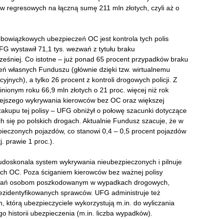
w regresowych na łączną sumę 211 mln złotych, czyli aż o
bowiązkowych ubezpieczeń OC jest kontrola tych polis
 wystawił 71,1 tys. wezwań z tytułu braku
ześniej. Co istotne – już ponad 65 procent przypadków braku
leń własnych Funduszu (głównie dzięki tzw. wirtualnemu
cyjnych), a tylko 26 procent z kontroli drogowych policji. Z
nionym roku 66,9 mln złotych o 21 proc. więcej niż rok
iejszego wykrywania kierowców bez OC oraz większej
kupu tej polisy – UFG obniżył o połowę szacunki dotyczące
 się po polskich drogach. Aktualnie Fundusz szacuje, że w
pieczonych pojazdów, co stanowi 0,4 – 0,5 procent pojazdów
j. prawie 1 proc.).
oskonala system wykrywania nieubezpieczonych i pilnuje
ch OC. Poza ściganiem kierowców bez ważnej polisy
dowań osobom poszkodowanym w wypadkach drogowych,
zidentyfikowanych sprawców. UFG administruje też
 którą ubezpieczyciele wykorzystują m.in. do wyliczania
go historii ubezpieczenia (m.in. liczba wypadków).