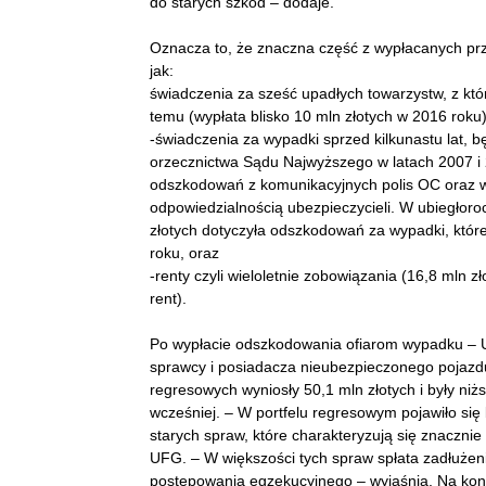
do starych szkód – dodaje.
Oznacza to, że znaczna część z wypłacanych pr
jak:
świadczenia za sześć upadłych towarzystw, z któ
temu (wypłata blisko 10 mln złotych w 2016 roku)
-świadczenia za wypadki sprzed kilkunastu lat,
orzecznictwa Sądu Najwyższego w latach 2007 i 
odszkodowań z komunikacyjnych polis OC oraz wy
odpowiedzialnością ubezpieczycieli. W ubiegłor
złotych dotyczyła odszkodowań za wypadki, które
roku, oraz
-renty czyli wieloletnie zobowiązania (16,8 mln z
rent).
Po wypłacie odszkodowania ofiarom wypadku – U
sprawcy i posiadacza nieubezpieczonego pojazd
regresowych wyniosły 50,1 mln złotych i były ni
wcześniej. – W portfelu regresowym pojawiło się
starych spraw, które charakteryzują się znaczni
UFG. – W większości tych spraw spłata zadłużenia
postępowania egzekucyjnego – wyjaśnia. Na koni