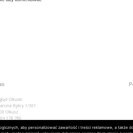
as
P
gląd Olkuski
Marcina Bylicy 1/301
00 Olkusz
 504 178 786
icznych, aby personalizować zawartość i treści reklamowe, a także do
sz do nas:
biuro@przeglad.olkuski.pl