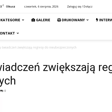
C
33
czwartek, 6 sierpnia, 2026
Zaloguj się / Dołącz
Olkusz
KATEGORIE
GALERIE
DRUKOWANY
INTER
ONTAKT
y świadczeń zwiększają regresy do nieubezpieczonych
wiadczeń zwiększają re
ych
0