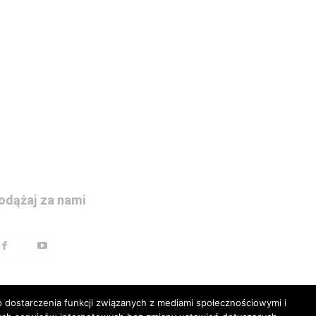
odążaj za nami
 dostarczenia funkcji związanych z mediami społecznościowymi i