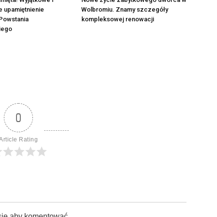
e upamiętnienie
Wolbromiu. Znamy szczegóły
Powstania
kompleksowej renowacji
iego
0
Article Rating
sie aby komentować