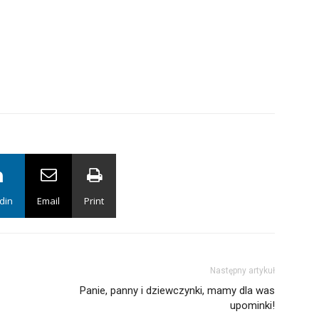
din
Email
Print
Następny artykuł
Panie, panny i dziewczynki, mamy dla was
upominki!