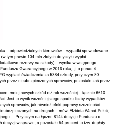
roku – odpowiedzialnych kierowców – wypadki spowodowane
(w tym prawie 104 mln złotych dotyczyło wypłat
 dodatkowe rezerwy na szkody) – wynika w wstępnego
 Funduszu Gwarancyjnego w 2016 roku, tj. o ponad 4
FG wypłacił świadczenia za 5384 szkody, przy czym 80
ch przez nieubezpieczonych sprawców, pozostałe zaś przez
cent mniej nowych szkód niż rok wcześniej – łącznie 6610
ci. Jest to wynik wcześniejszego spadku liczby wypadków
nych sprawców, jak również efekt poprawy szczelności
 nieubezpieczonych na drogach – mówi Elżbieta Wanat-Połeć,
ego. – Przy czym na łączne 8144 decyzje Funduszu o
h decyzji w sprawie, a pozostałe 54 procent to tzw. dopłaty