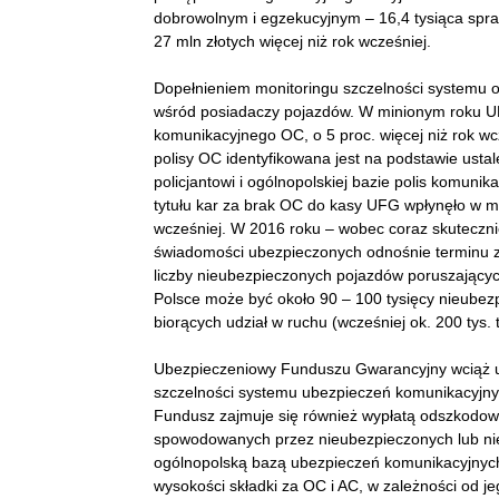
dobrowolnym i egzekucyjnym – 16,4 tysiąca spra
27 mln złotych więcej niż rok wcześniej.
Dopełnieniem monitoringu szczelności systemu o
wśród posiadaczy pojazdów. W minionym roku UFG
komunikacyjnego OC, o 5 proc. więcej niż rok wc
polisy OC identyfikowana jest na podstawie usta
policjantowi i ogólnopolskiej bazie polis komunika
tytułu kar za brak OC do kasy UFG wpłynęło w mi
wcześniej. W 2016 roku – wobec coraz skuteczn
świadomości ubezpieczonych odnośnie terminu za
liczby nieubezpieczonych pojazdów poruszających
Polsce może być około 90 – 100 tysięcy nieubez
biorących udział w ruchu (wcześniej ok. 200 tys. t
Ubezpieczeniowy Funduszu Gwarancyjny wciąż ud
szczelności systemu ubezpieczeń komunikacyjny
Fundusz zajmuje się również wypłatą odszko
spowodowanych przez nieubezpieczonych lub nie
ogólnopolską bazą ubezpieczeń komunikacyjnych,
wysokości składki za OC i AC, w zależności od je