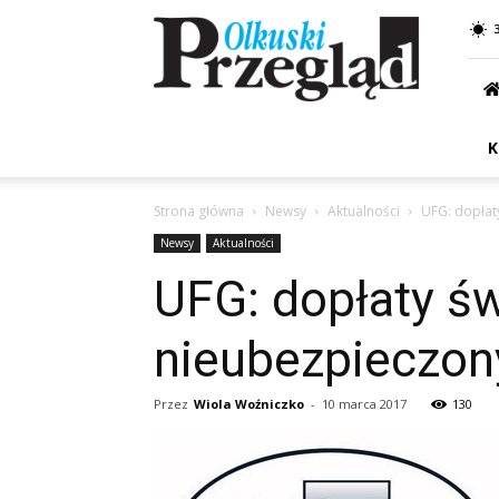
Przegląd
Olkuski
K
Strona główna
Newsy
Aktualności
UFG: dopłat
Newsy
Aktualności
UFG: dopłaty ś
nieubezpieczon
Przez
Wiola Woźniczko
-
10 marca 2017
130