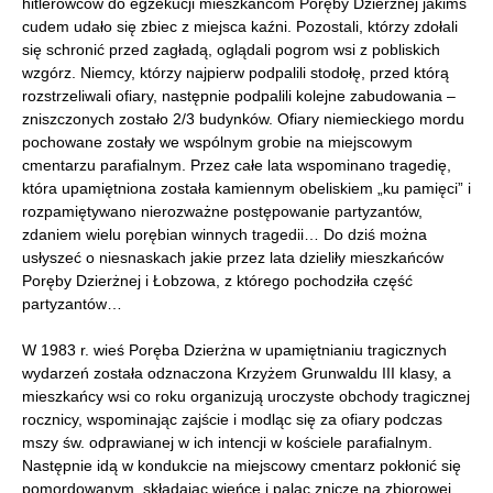
hitlerowców do egzekucji mieszkańcom Poręby Dzierżnej jakimś
cudem udało się zbiec z miejsca kaźni. Pozostali, którzy zdołali
się schronić przed zagładą, oglądali pogrom wsi z pobliskich
wzgórz. Niemcy, którzy najpierw podpalili stodołę, przed którą
rozstrzeliwali ofiary, następnie podpalili kolejne zabudowania –
zniszczonych zostało 2/3 budynków. Ofiary niemieckiego mordu
pochowane zostały we wspólnym grobie na miejscowym
cmentarzu parafialnym. Przez całe lata wspominano tragedię,
która upamiętniona została kamiennym obeliskiem „ku pamięci” i
rozpamiętywano nierozważne postępowanie partyzantów,
zdaniem wielu porębian winnych tragedii… Do dziś można
usłyszeć o niesnaskach jakie przez lata dzieliły mieszkańców
Poręby Dzierżnej i Łobzowa, z którego pochodziła część
partyzantów…
W 1983 r. wieś Poręba Dzierżna w upamiętnianiu tragicznych
wydarzeń została odznaczona Krzyżem Grunwaldu III klasy, a
mieszkańcy wsi co roku organizują uroczyste obchody tragicznej
rocznicy, wspominając zajście i modląc się za ofiary podczas
mszy św. odprawianej w ich intencji w kościele parafialnym.
Następnie idą w kondukcie na miejscowy cmentarz pokłonić się
pomordowanym, składając wieńce i paląc znicze na zbiorowej