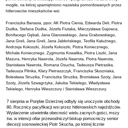
mogile, na której upamiętniono nazwiska pomordowanych przez
hitlerowców mieszkańców wsi:
Franciszka Banasia, ppor. AK Piotra Cienia, Edwarda Deli, Piotra
Dudka, Stefana Dudka, Józefa Fiutaka, Mieczysława Gajowca,
Bonifacego Gębali, Jana Glanowskiego, Jana Grabowskiego,
Jana Greli, Jana Greli, Jana Jabłońskiego, Teofila Kałużnego,
Andrzeja Kokoszki, Józefa Kokoszki, Piotra Koniecznego,
Michała Koniecznego, Zygmunta Kowalika, Piotra Liszki, Jana
Mazura, Henryka Nawrota, Józefa Nawrota, Piotra Nawrota,
Stanisława Nawrota, Romana Osucha, Tadeusza Pietrasika,
Tadeusza Pilnika, Klary Pietraszczyk, Franciszka Słuszniaka,
Bolesława Struzika, Franciszka Struzika, Bronisława Szoty, Jana
Szoty, Józefa Szwagrzyka, Jakuba Tekielego, Władysława
Tekielego, Henryka Wieszczury i Stanisława Wieszczury.
7 sierpnia w Porębie Dzierżnej odbyły się uroczyste obchody
80. Rocznicy pacyfikacji wsi przez hitlerowskich najeźdźców.
Wydarzenie uświetniła obecność wielu zacnych gości, mszy
św. w intencji ofiar przewodniczył biskup pomocniczy senior
diecezji sosnowieckiej Piotr Skucha, po której licznie