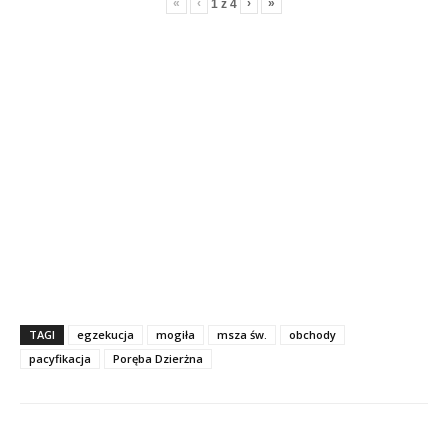
«
‹
›
»
1
z
4
TAGI
egzekucja
mogiła
msza św.
obchody
pacyfikacja
Poręba Dzierżna