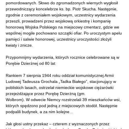
pomordowanych. Słowo do zgromadzonych wiernych wygłosił
przewodniczący koncelebrze ks. bp. Piotr Skucha. Następnie,
zgodnie z ceremoniałem wojskowym, uczestnicy wydarzenia
przeszli, prowadzeni przez wojskową orkiestrę i kompanię
honorową Wojska Polskiego na miejscowy cmentarz, gdzie we
wspólnej mogile pochowano szczątki ofiar. Po uroczystym apelu
pamięci i salwie honorowej, uczestnicy uroczystości złożyli
kwiaty i znicze.
Przypomnijmy wydarzenia, których rocznice celebrowane są w
Porębie Dzierżnej od 80 lat:
Rankiem 7 sierpnia 1944 roku oddział komunistycznej Armii
Ludowej Tadeusza Grochala „Tadka Białego”, stacjonujący w
pobliskich lasach, ostrzelał niemieckie wojskowe ciężarówki
przejeżdżające przez Porębę Dzierżną (gm.
Wolbrom). W odwecie Niemcy rozstrzelali 39 mieszkańców wsi,
których spędzono pod jedną z miejscowych stodół. Następnie
podpalili budynek, a za nim kolejne…
Jak głosi ustny przekaz – czterem z wyznaczonych przez