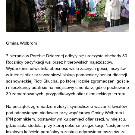
Gmina Wolbrom
7 sierpnia w Porębie Dzierżnej odbyły się uroczyste obchody 80.
Rocznicy pacyfikacji wsi przez hitlerowskich najeźdźców.
Wydarzenie uświetniła obecność wielu zacnych gości, mszy św.
w intencji ofiar przewodniczył biskup pomocniczy senior diecezji
sosnowieckiej Piotr Skucha, po której licznie zgromadzeni goście
i mieszkańcy udali się na miejscowy cmentarz, gdzie pochowano
39 zamordowanych, przypadkowych ofiar niemieckiego terroru.
Na początek zgromadzeni złożyli symboliczne wiązanki kwiatów
pod odnowionym niedawno przy współpracy Gminy Wolbrom i
IPN pomnikiem, postawionym ku pamięci ofiar rzezi, w miejscu,
gdzie stała stodoła, przy której dokonano egzekucji. Następnie w
lokalnym kościele parafialnym została odprawiona msza św. za