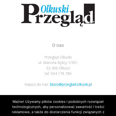
O nas
Przegląd Olkuski
ul. Marcina Bylicy 1/301
32-300 Olkusz
tel: 504 178 786
Napisz do nas:
biuro@przeglad.olkuski.pl
Ważne! Używamy plików cookies i podobnych rozwiązań
Podążaj za nami
technologicznych, aby personalizować zawartość i treści
reklamowe, a także do dostarczenia funkcji związanych z