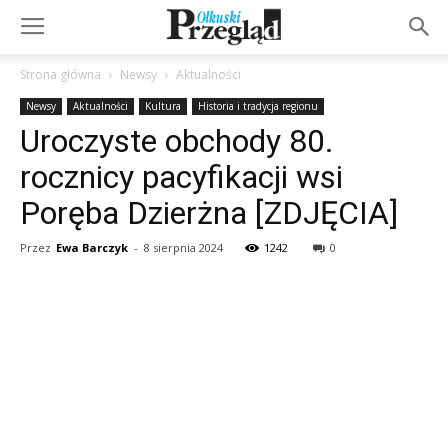
Strona główna
Newsy
Aktualności
Newsy
Aktualności
Kultura
Historia i tradycja regionu
Uroczyste obchody 80.
rocznicy pacyfikacji wsi
Poręba Dzierżna [ZDJĘCIA]
Przez
Ewa Barczyk
-
8 sierpnia 2024
1242
0