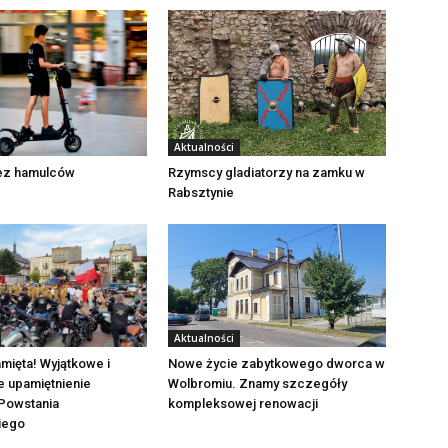
Aktualności
Rzymscy gladiatorzy na zamku w
bez hamulców
Rabsztynie
Aktualności
mięta! Wyjątkowe i
Nowe życie zabytkowego dworca w
e upamiętnienie
Wolbromiu. Znamy szczegóły
Powstania
kompleksowej renowacji
iego