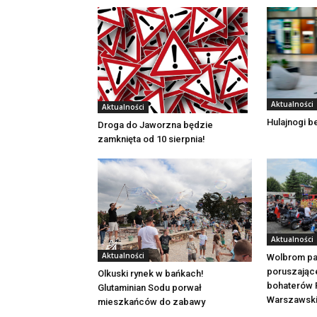
Aktualności
Aktualności
Hulajnogi 
Droga do Jaworzna będzie
zamknięta od 10 sierpnia!
Aktualności
Aktualności
Wolbrom pa
poruszając
Olkuski rynek w bańkach!
bohaterów 
Glutaminian Sodu porwał
Warszawsk
mieszkańców do zabawy