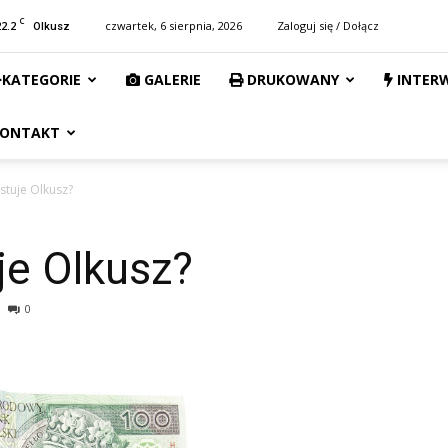
C
22.2
czwartek, 6 sierpnia, 2026
Zaloguj się / Dołącz
Olkusz
KATEGORIE
GALERIE
DRUKOWANY
INTER
ONTAKT
stuje Olkusz?
je Olkusz?
0