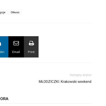
ycje
Olkusz
din
Email
Print
Następny artykuł
MŁODZICZKI. Krakowski weekend
TORA