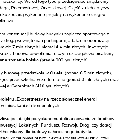
ają mieszkańcy. Wśród tego typu przedsięwzięć znajdziemy
rdego, Przemysłowej, Orzeszkowej. Część z nich dotyczy
 roku zostaną wykonane projekty na wykonanie drogi w
Olkuszu.
kiem kontynuacji budowy budynku zaplecza sportowego z
z drogą wewnętrzną i parkingami, a także modernizacji
rawie 7 mln złotych i niemal 4,4 mln złotych. Inwestycje
wraz z budową oświetlenia, o czym szczegółowo pisaliśmy
e zostanie boisko (prawie 900 tys. złotych).
my budowę przedszkola w Osieku (ponad 6,5 mln złotych),
ęść przedszkolną w Zedermanie (ponad 3 mln złotych) oraz
j w Gorenicach (410 tys. złotych).
rojektu „Ekopartnerzy na rzecz słonecznej energii
 w mieszkaniach komunalnych.
ożliwa jest dzięki pozyskanemu dofinansowaniu ze środków
westycji Lokalnych, Funduszu Rozwoju Dróg, czy dotacji
 wkład własny dla budowy całorocznego budynku
cji krytej pływalni przy Szkole Podstawowej Nr 2, czyli