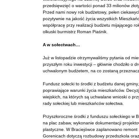
przedsięwzięć o wartości ponad 33 milionów złot
Przed nami nowy rok budżetowy, pełen ciekawych
pozytywnie na jakość życia wszystkich Mieszkań
współpracę przy realizacji budżetu mijającego rok
olkuski burmistrz Roman Piaśnik.
A w sołectwach…
Już w listopadzie otrzymywaliśmy pytania od mi
przyszłym roku inwestycji – głównie chodziło o 
uchwalonym budżetem, na co zostaną przeznaczo
Fundusz sołecki to środki z budżetu danej gmin
poprawiające warunki życia mieszkańców. Decyz
wiejskich, na których są uchwalane wnioski o prz
rady sołeckiej lub mieszkańców sołectwa.
Przyszłoroczne środki z funduszu sołeckiego w
na plac zabaw, wykonanie dokumentacji projekto
plastyczne. W Braciejówce zaplanowano remont 
Gorenicach dotyczą rozbudowy przedszkola oraz 