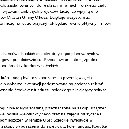
ych, zaplanowanych do realizacji w ramach Polskiego Ładu.
 wyzwań i ambitnych projektów. Liczę, że wpłyną one
ców Miasta i Gminy Olkusz. Dziękuję wszystkim za
u i liczę na to, że przyszły rok będzie równie aktywny – mówi
eszkańców olkuskich sołectw, dotyczące planowanych w
drogowe przedsięwzięcia. Przedstawiam zatem, zgodnie z
ne środki z funduszy sołeckich.
y, które mogą być przeznaczone na przedsięwzięcia
je o wyborze inwestycji podejmowane są podczas zebrań
yznanie środków z funduszu sołeckiego z inicjatywy sołtysa,
 Bogucinie Małym zostaną przeznaczone na zakup urządzeń
wej boiska wielofunkcyjnego oraz na zajęcia muzyczne i
pomieszczeń w remizie OSP. Sołeckie inwestycje w
zakupu wyposażenia do świetlicy. Z kolei fundusz Kogutka