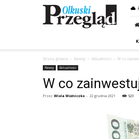
Przegląd
Olkuski
K
Strona główna
Newsy
Aktualności
W co zainwe
Newsy
Aktualności
W co zainwestu
Przez
Wiola Woźniczko
-
22 grudnia 2021
523