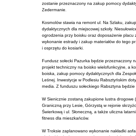
zostanie przeznaczony na zakup pomocy dydakt
Zedermanie.
Kosmolów stawia na remont ul. Na Szlaku, zaku
dydaktycznych dla miejscowej szkoły. Niesułowic
ogrodzenia przy boisku oraz doposażenie placu
wykonanie estrady i zakup materiałów do tego pr
i osprzętu do kosiarki.
Fundusz sołecki Pazurka będzie przeznaczony na
projekt techniczny na boisko wielofunkcyjne, a k
boiska, zakup pomocy dydaktycznych dla Zespołu
Leśnej. Inwestycje w Podlesiu Rabsztyńskim doty
media. Z funduszu sołeckiego Rabsztyna będzie 
W Sienicznie zostaną zakupione lustra drogowe 
Graniczną przy Lesie, Górzystą w rejonie skrzyż
Świerkową i ul. Słoneczną, a także uliczna latar
fitness dla mieszkańców.
W Troksie zaplanowano wykonanie nakładki asfa