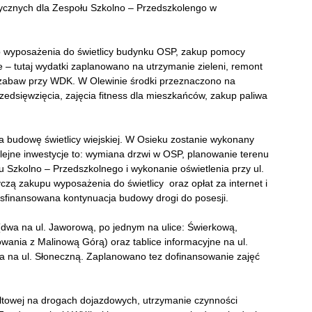
ycznych dla Zespołu Szkolno – Przedszkolengo w
p wyposażenia do świetlicy budynku OSP, zakup pomocy
e – tutaj wydatki zaplanowano na utrzymanie zieleni, remont
 zabaw przy WDK. W Olewinie środki przeznaczono na
zedsięwzięcia, zajęcia fitness dla mieszkańców, zakup paliwa
 budowę świetlicy wiejskiej. W Osieku zostanie wykonany
olejne inwestycje to: wymiana drzwi w OSP, planowanie terenu
 Szkolno – Przedszkolnego i wykonanie oświetlenia przy ul.
czą zakupu wyposażenia do świetlicy oraz opłat za internet i
sfinansowana kontynuacja budowy drogi do posesji.
(dwa na ul. Jaworową, po jednym na ulice: Świerkową,
owania z Malinową Górą) oraz tablice informacyjne na ul.
nia na ul. Słoneczną. Zaplanowano tez dofinansowanie zajęć
ltowej na drogach dojazdowych, utrzymanie czynności