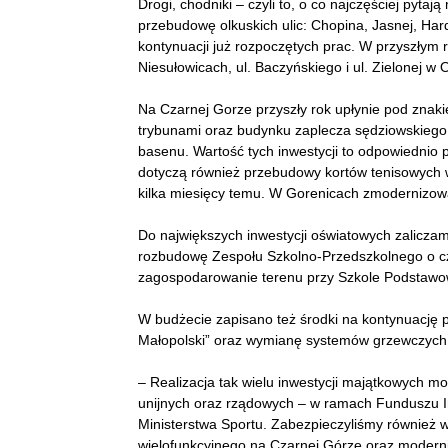
Drogi, chodniki – czyli to, o co najczęściej pyt
przebudowę olkuskich ulic: Chopina, Jasnej, Ha
kontynuacji już rozpoczętych prac. W przyszłym
Niesułowicach, ul. Baczyńskiego i ul. Zielonej w 
Na Czarnej Gorze przyszły rok upłynie pod zna
trybunami oraz budynku zaplecza sędziowskiego 
basenu. Wartość tych inwestycji to odpowiednio p
dotyczą również przebudowy kortów tenisowych 
kilka miesięcy temu. W Gorenicach zmodernizowan
Do największych inwestycji oświatowych zalicza
rozbudowę Zespołu Szkolno-Przedszkolnego o cz
zagospodarowanie terenu przy Szkole Podstawowe
W budżecie zapisano też środki na kontynuację p
Małopolski” oraz wymianę systemów grzewczych
– Realizacja tak wielu inwestycji majątkowych m
unijnych oraz rządowych – w ramach Funduszu In
Ministerstwa Sportu. Zabezpieczyliśmy również
wielofunkcyjnego na Czarnej Górze oraz moderniza