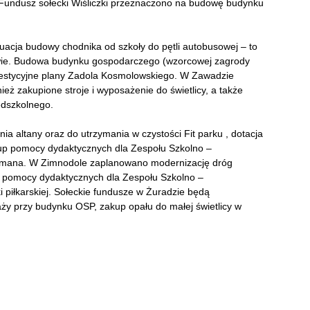
 Fundusz sołecki Wiśliczki przeznaczono na budowę budynku
uacja budowy chodnika od szkoły do pętli autobusowej – to
dowie. Budowa budynku gospodarczego (wzorcowej zagrody
nwestycyjne plany Zadola Kosmolowskiego. W Zawadzie
ż zakupione stroje i wyposażenie do świetlicy, a także
edszkolnego.
a altany oraz do utrzymania w czystości Fit parku , dotacja
kup pomocy dydaktycznych dla Zespołu Szkolno –
ermana. W Zimnodole zaplanowano modernizację dróg
p pomocy dydaktycznych dla Zespołu Szkolno –
 piłkarskiej. Sołeckie fundusze w Żuradzie będą
y przy budynku OSP, zakup opału do małej świetlicy w