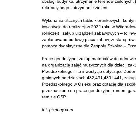
obsługi budynku, utrzymanie terenów zielonych.
rekreacyjnego i utrzymanie zieleni.
Wykonanie ulicznych tablic kierunkowych, kontyn
inwestycje do realizacji w 2022 roku w Witera
rolniczej) i zakup urządzeń zabawowych – to i
zaplanowano budowę placu zabaw, zostaną równie
pomoce dydaktyczne dla Zespołu Szkolno – Prz
Prace geodezyjne, zakup materiałów do odnowieni
na organizację zajęć muzycznych dla dzieci, za
Przedszkolnego – to inwestycje dotyczące Zed
gminnych na działkach 432,431,430 i 441, zaku
Przedszkolnego w Osieku oraz dotację dla szkółki
przeznaczone na prace geodezyjne, remont garaż
remizie OSP.
fot. pixabay.com