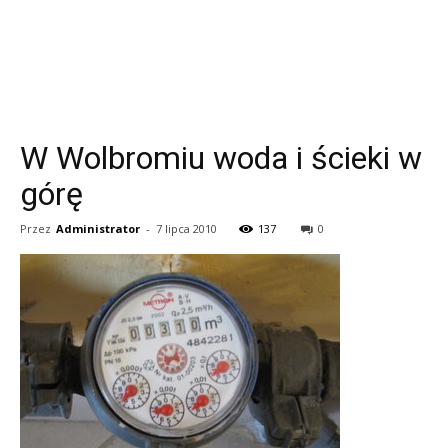
W Wolbromiu woda i ścieki w
górę
Przez
Administrator
-
7 lipca 2010
137
0