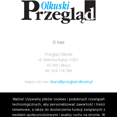
O nas
Przegląd Olkuski
ul. Marcina Bylicy 1/301
32-300 Olkusz
tel: 504 178 786
Napisz do nas:
biuro@przeglad.olkuski.pl
Ważne! Używamy plików cookies i podobnych rozwiązań
Podążaj za nami
technologicznych, aby personalizować zawartość i treści
reklamowe, a także do dostarczenia funkcji związanych z
mediami społecznościowymi i analizy ruchu na stronie. W