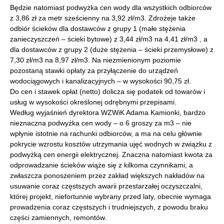
Będzie natomiast podwyżka cen wody dla wszystkich odbiorców
z 3,86 zł za metr sześcienny na 3,92 zł/m3. Zdrożeje także
odbiór ścieków dla dostawców z grupy 1 (małe stężenia
zanieczyszczeń – ścieki bytowe) z 3,44 zł/m3 na 4,41 zł/m3 , a
dla dostawców z grupy 2 (duże stężenia – ścieki przemysłowe) z
7,30 zł/m3 na 8,97 zł/m3. Na niezmienionym poziomie
pozostaną stawki opłaty za przyłączenie do urządzeń
wodociągowych i kanalizacyjnych – w wysokości 90,75 zł.
Do cen i stawek opłat (netto) dolicza się podatek od towarów i
usług w wysokości określonej odrębnymi przepisami.
Według wyjaśnień dyrektora WZWiK Adama Kamionki, bardzo
nieznaczna podwyżka cen wody – o 6 groszy za m3 – nie
wpłynie istotnie na rachunki odbiorców, a ma na celu głównie
pokrycie wzrostu kosztów utrzymania ujęć wodnych w związku z
podwyżką cen energii elektrycznej. Znaczna natomiast kwota za
odprowadzanie ścieków wiąże się z kilkoma czynnikami, a
zwłaszcza ponoszeniem przez zakład większych nakładów na
usuwanie coraz częstszych awarii przestarzałej oczyszczalni,
której projekt, niefortunnie wybrany przed laty, obecnie wymaga
prowadzenia coraz częstszych i trudniejszych, z powodu braku
części zamiennych, remontów.