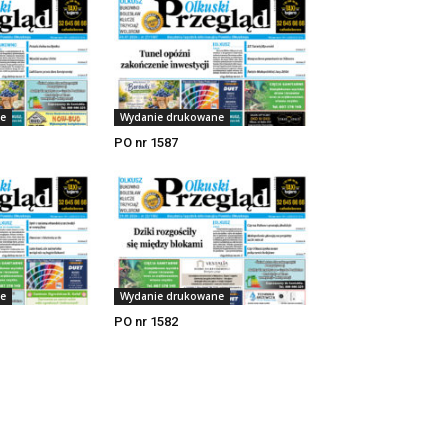
e
Wydanie drukowane
PO nr 1587
e
Wydanie drukowane
PO nr 1582