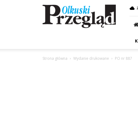
Przegląd
Olkuski
K
Strona główna
Wydanie drukowane
PO nr 887