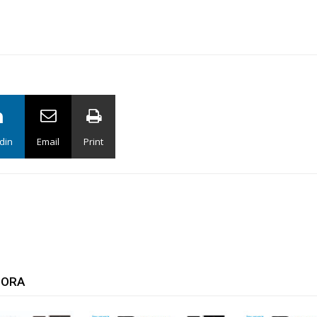
din
Email
Print
TORA