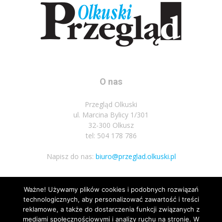
O nas
Przegląd Olkuski
ul. Marcina Bylicy 1/301
32-300 Olkusz
tel: 504 178 786
Napisz do nas:
biuro@przeglad.olkuski.pl
Ważne! Używamy plików cookies i podobnych rozwiązań
Podążaj za nami
technologicznych, aby personalizować zawartość i treści
reklamowe, a także do dostarczenia funkcji związanych z
mediami społecznościowymi i analizy ruchu na stronie. W