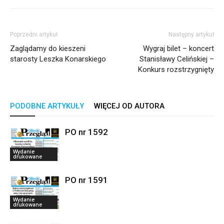
Poprzedni artykuł
Następny artykuł
Zaglądamy do kieszeni
Wygraj bilet – koncert
starosty Leszka Konarskiego
Stanisławy Celińskiej –
Konkurs rozstrzygnięty
PODOBNE ARTYKUŁY
WIĘCEJ OD AUTORA
PO nr 1592
Wydanie
drukowane
PO nr 1591
Wydanie
drukowane