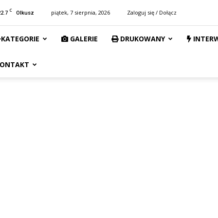
C
22.7
piątek, 7 sierpnia, 2026
Zaloguj się / Dołącz
Olkusz
KATEGORIE
GALERIE
DRUKOWANY
INTER
ONTAKT