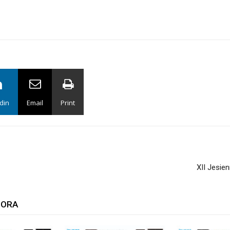
din
Email
Print
XII Jesie
TORA