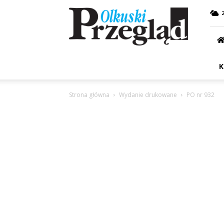
Przegląd
Olkuski
K
Strona główna
Wydanie drukowane
PO nr 932