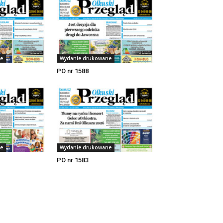
e
Wydanie drukowane
PO nr 1588
e
Wydanie drukowane
PO nr 1583