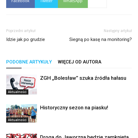
Facebook
Twitter
WhatsApp
Poprzedni artykuł
Następny artykuł
Idzie jak po grudzie
Siegną po kasę na monitoring?
PODOBNE ARTYKUŁY
WIĘCEJ OD AUTORA
ZGH „Bolesław” szuka źródła hałasu
Aktualności
Historyczny sezon na piasku!
Aktualności
Droga do Jaworzna będzie zamknięta