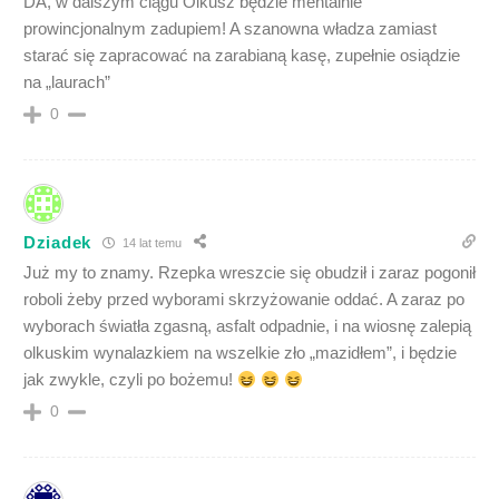
DA, w dalszym ciągu Olkusz będzie mentalnie
prowincjonalnym zadupiem! A szanowna władza zamiast
starać się zapracować na zarabianą kasę, zupełnie osiądzie
na „laurach”
0
Dziadek
14 lat temu
Już my to znamy. Rzepka wreszcie się obudził i zaraz pogonił
roboli żeby przed wyborami skrzyżowanie oddać. A zaraz po
wyborach światła zgasną, asfalt odpadnie, i na wiosnę zalepią
olkuskim wynalazkiem na wszelkie zło „mazidłem”, i będzie
jak zwykle, czyli po bożemu!
0