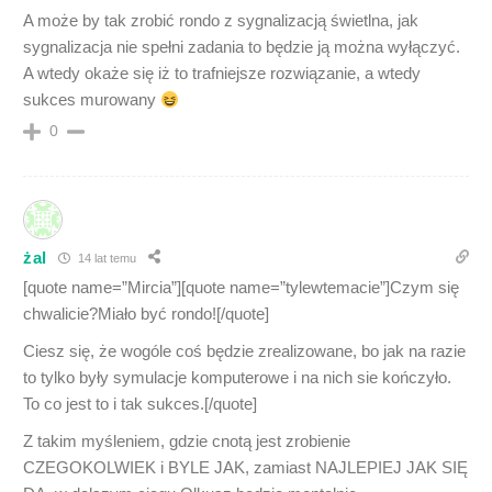
A może by tak zrobić rondo z sygnalizacją świetlna, jak
sygnalizacja nie spełni zadania to będzie ją można wyłączyć.
A wtedy okaże się iż to trafniejsze rozwiązanie, a wtedy
sukces murowany
0
żal
14 lat temu
[quote name=”Mircia”][quote name=”tylewtemacie”]Czym się
chwalicie?Miało być rondo![/quote]
Ciesz się, że wogóle coś będzie zrealizowane, bo jak na razie
to tylko były symulacje komputerowe i na nich sie kończyło.
To co jest to i tak sukces.[/quote]
Z takim myśleniem, gdzie cnotą jest zrobienie
CZEGOKOLWIEK i BYLE JAK, zamiast NAJLEPIEJ JAK SIĘ