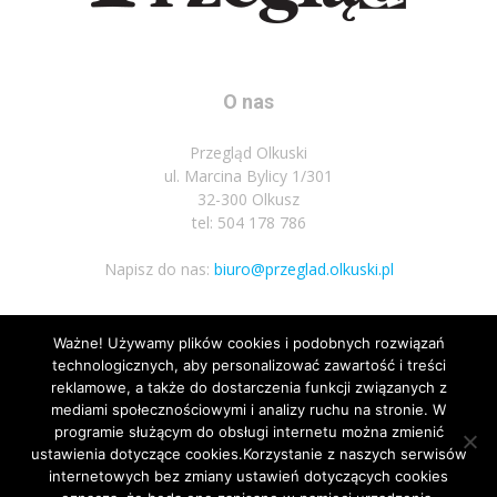
O nas
Przegląd Olkuski
ul. Marcina Bylicy 1/301
32-300 Olkusz
tel: 504 178 786
Napisz do nas:
biuro@przeglad.olkuski.pl
Ważne! Używamy plików cookies i podobnych rozwiązań
Podążaj za nami
technologicznych, aby personalizować zawartość i treści
reklamowe, a także do dostarczenia funkcji związanych z
mediami społecznościowymi i analizy ruchu na stronie. W
programie służącym do obsługi internetu można zmienić
ustawienia dotyczące cookies.Korzystanie z naszych serwisów
internetowych bez zmiany ustawień dotyczących cookies
10