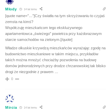
Młody
14 lat temu
[quote name=”…”]Czy światła na tym skrzyżowaniu to czyjaś
zemsta na kimś?
Współczuję mieszkańcom tego ekskluzywnego
apartamentowca „świeżego” powietrza przy każdorazowym
starcie samochodów na zielonym.[/quote]
Władze olkuskie krzywdzą mieszkańców wyrażając zgodę na
budownictwo mieszkaniowe w takim miejscu, przykładów
takich można mnożyć chociażby pozwolenia na budowę
domów jednorodzinnych przy drodze chrzanowskiej tak blisko
drogi że niezgodnie z prawem …
0
Mircia
14 lat temu