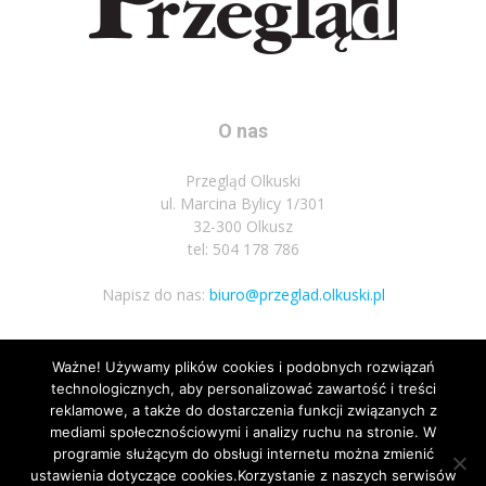
O nas
Przegląd Olkuski
ul. Marcina Bylicy 1/301
32-300 Olkusz
tel: 504 178 786
Napisz do nas:
biuro@przeglad.olkuski.pl
Ważne! Używamy plików cookies i podobnych rozwiązań
Podążaj za nami
technologicznych, aby personalizować zawartość i treści
reklamowe, a także do dostarczenia funkcji związanych z
mediami społecznościowymi i analizy ruchu na stronie. W
programie służącym do obsługi internetu można zmienić
ustawienia dotyczące cookies.Korzystanie z naszych serwisów