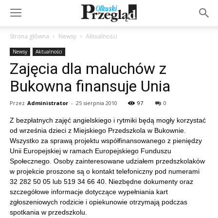
Strona główna
Newsy
Aktualności
Newsy
Aktualności
Zajęcia dla maluchów z
Bukowna finansuje Unia
Przez
Administrator
-
25 sierpnia 2010
97
0
Z bezpłatnych zajęć angielskiego i rytmiki będą mogły korzystać
od września dzieci z Miejskiego Przedszkola w Bukownie.
Wszystko za sprawą projektu współfinansowanego z pieniędzy
Unii Europejskiej w ramach Europejskiego Funduszu
Społecznego. Osoby zainteresowane udziałem przedszkolaków
w projekcie proszone są o kontakt telefoniczny pod numerami
32 282 50 05 lub 519 34 66 40. Niezbędne dokumenty oraz
szczegółowe informacje dotyczące wypełniania kart
zgłoszeniowych rodzicie i opiekunowie otrzymają podczas
spotkania w przedszkolu.