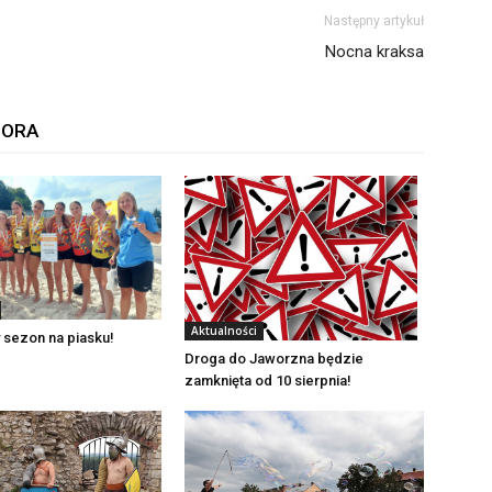
Następny artykuł
Nocna kraksa
TORA
Aktualności
 sezon na piasku!
Droga do Jaworzna będzie
zamknięta od 10 sierpnia!