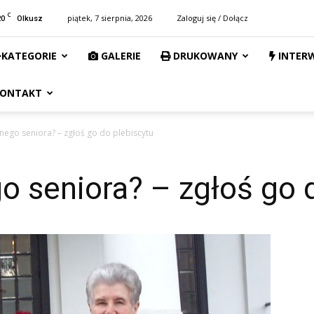
C
20
piątek, 7 sierpnia, 2026
Zaloguj się / Dołącz
Olkusz
KATEGORIE
GALERIE
DRUKOWANY
INTER
ONTAKT
nego seniora? – zgłoś go do plebiscytu
 seniora? – zgłoś go 