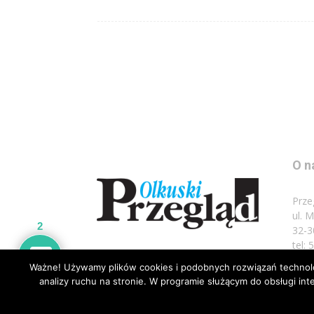
O n
Prze
ul. 
2
32-3
tel:
Ważne! Używamy plików cookies i podobnych rozwiązań technolog
Napi
analizy ruchu na stronie. W programie służącym do obsługi i