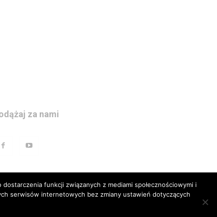
odążaj za nami
 dostarczenia funkcji związanych z mediami społecznościowymi i
szych serwisów internetowych bez zmiany ustawień dotyczących