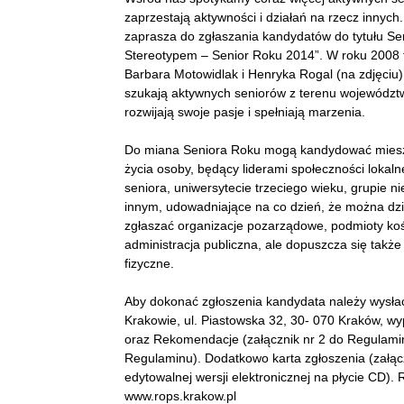
zaprzestają aktywności i działań na rzecz innych
zaprasza do zgłaszania kandydatów do tytułu Se
Stereotypem – Senior Roku 2014”. W roku 2008 t
Barbara Motowidlak i Henryka Rogal (na zdjęciu
szukają aktywnych seniorów z terenu województwa
rozwijają swoje pasje i spełniają marzenia.
Do miana Seniora Roku mogą kandydować mieszk
życia osoby, będący liderami społeczności lokalne
seniora, uniwersytecie trzeciego wieku, grupie n
innym, udowadniające na co dzień, że można dz
zgłaszać organizacje pozarządowe, podmioty kości
administracja publiczna, ale dopuszcza się takż
fizyczne.
Aby dokonać zgłoszenia kandydata należy wysłać
Krakowie, ul. Piastowska 32, 30- 070 Kraków, wy
oraz Rekomendacje (załącznik nr 2 do Regulaminu)
Regulaminu). Dodatkowo karta zgłoszenia (załąc
edytowalnej wersji elektronicznej na płycie CD)
www.rops.krakow.pl