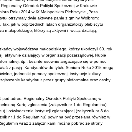
. Regionalny Ośrodek Polityki Społecznej w Krakowie
niora Roku 2014 w IX Małopolskim Plebiscycie „Poza
ytuł otrzymały dwie aktywne panie z gminy Wolbrom:
).
Tak, jak w poprzednich latach organizatorzy plebiscytu
 małopolskiego, którzy są aktywni i wciąż działają,
ańcy województwa małopolskiego, którzy ukończyli 60. rok
j, aktywnie działający w organizacji pozarządowej, klubie
ieformalnej, itp., bezinteresownie angażujące się w pomoc
iałać z pasją. Kandydatów do tytułu Seniora Roku 2015 mogą
elne, jednostki pomocy społecznej, instytucje kultury,
e zgłaszanie kandydatur przez grupy nieformalne oraz osoby
 pod adres: Regionalny Ośrodek Polityki Społecznej w
pełnioną Kartę zgłoszenia (załącznik nr 1 do Regulaminu)
 i oświadczenie instytucji zgłaszającej (załącznik nr 3 do
znik nr 1 do Regulaminu) powinna być przesłana również w
. Regulamin wraz z załącznikami można pobrać ze strony