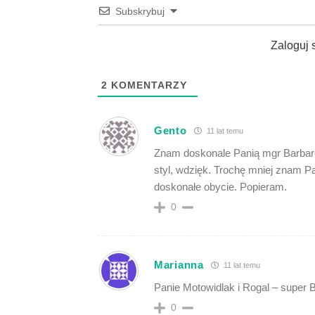
Subskrybuj
Zaloguj 
2
KOMENTARZY
Gento
11 lat temu
Znam doskonale Panią mgr Barbarę M
styl, wdzięk. Trochę mniej znam P
doskonałe obycie. Popieram.
0
Marianna
11 lat temu
Panie Motowidlak i Rogal – super B
0