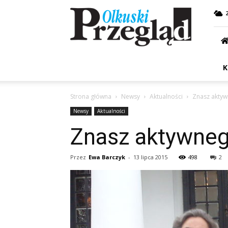
Przegląd
Olkuski
K
Strona główna
Newsy
Aktualności
Znasz aktyw
Newsy
Aktualności
Znasz aktywnego
Przez
Ewa Barczyk
-
13 lipca 2015
498
2