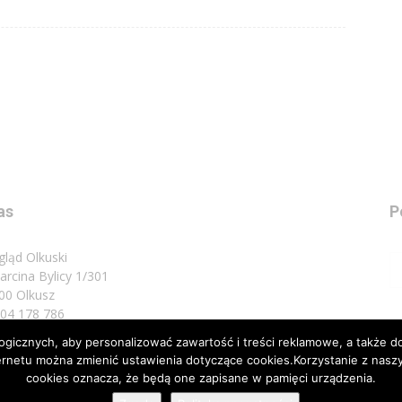
as
P
gląd Olkuski
Marcina Bylicy 1/301
00 Olkusz
 504 178 786
icznych, aby personalizować zawartość i treści reklamowe, a także do
sz do nas:
biuro@przeglad.olkuski.pl
nternetu można zmienić ustawienia dotyczące cookies.Korzystanie z na
cookies oznacza, że będą one zapisane w pamięci urządzenia.