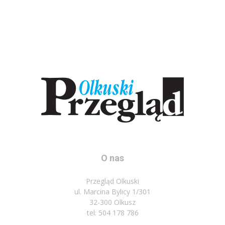
O nas
Przegląd Olkuski
ul. Marcina Bylicy 1/301
32-300 Olkusz
tel: 504 178 786