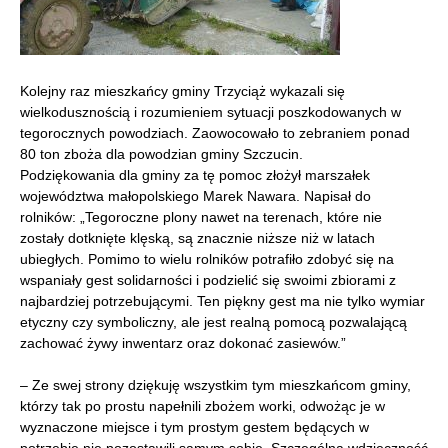
Kolejny raz mieszkańcy gminy Trzyciąż wykazali się
wielkodusznością i rozumieniem sytuacji poszkodowanych w
tegorocznych powodziach. Zaowocowało to zebraniem ponad
80 ton zboża dla powodzian gminy Szczucin.
Podziękowania dla gminy za tę pomoc złożył marszałek
województwa małopolskiego Marek Nawara. Napisał do
rolników: „Tegoroczne plony nawet na terenach, które nie
zostały dotknięte klęską, są znacznie niższe niż w latach
ubiegłych. Pomimo to wielu rolników potrafiło zdobyć się na
wspaniały gest solidarności i podzielić się swoimi zbiorami z
najbardziej potrzebującymi. Ten piękny gest ma nie tylko wymiar
etyczny czy symboliczny, ale jest realną pomocą pozwalającą
zachować żywy inwentarz oraz dokonać zasiewów.”
– Ze swej strony dziękuję wszystkim tym mieszkańcom gminy,
którzy tak po prostu napełnili zbożem worki, odwożąc je w
wyznaczone miejsce i tym prostym gestem będących w