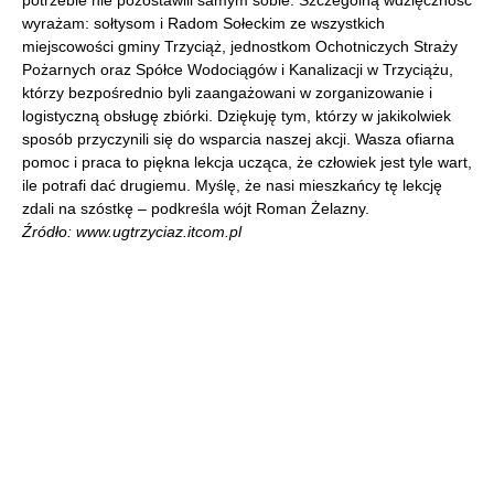
potrzebie nie pozostawili samym sobie. Szczególną wdzięczność
wyrażam: sołtysom i Radom Sołeckim ze wszystkich
miejscowości gminy Trzyciąż, jednostkom Ochotniczych Straży
Pożarnych oraz Spółce Wodociągów i Kanalizacji w Trzyciążu,
którzy bezpośrednio byli zaangażowani w zorganizowanie i
logistyczną obsługę zbiórki. Dziękuję tym, którzy w jakikolwiek
sposób przyczynili się do wsparcia naszej akcji. Wasza ofiarna
pomoc i praca to piękna lekcja ucząca, że człowiek jest tyle wart,
ile potrafi dać drugiemu. Myślę, że nasi mieszkańcy tę lekcję
zdali na szóstkę – podkreśla wójt Roman Żelazny.
Źródło: www.ugtrzyciaz.itcom.pl