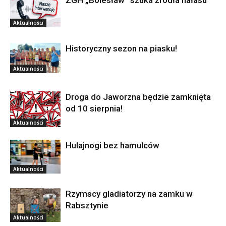
ZGH „Bolesław” szuka źródła hałasu
Aktualności
Historyczny sezon na piasku!
Aktualności
Droga do Jaworzna będzie zamknięta
od 10 sierpnia!
Aktualności
Hulajnogi bez hamulców
Aktualności
Rzymscy gladiatorzy na zamku w
Rabsztynie
Aktualności