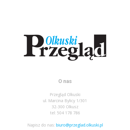
O nas
Przegląd Olkuski
ul. Marcina Bylicy 1/301
32-300 Olkusz
tel: 504 178 786
Napisz do nas:
biuro@przeglad.olkuski.pl