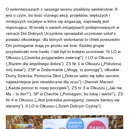
O wolontariuszach z naszego terenu pisaliśmy wielokrotnie. A
jest o czym, bo ilość różnego akcji, projektów, większych i
mniejszych inicjatyw w które się angażują, naprawdę jest
imponująca. W środę o swoich inicjatywach podejmowanych w
ramach Dni Dobrych Uczynków
opowiadali uczniowie szkół z
powiatu olkuskiego, dla których wolontariat to chleb powszedni.
Oni pomaganie mają po prostu we krwi. Każdej grupie
przyświecało inne hasło. I tak byli to kolejno uczniowie: IV LO w
Olkuszu („Czwórka przyjacielem zwierząt”), I LO w Olkuszu
(„Razem dla wspólnego dobra”), ZS Nr 1 w Olkuszu („Pokoloruj
mój świat”), ZSP w Zedermanie („Mogę, to pomogę”), olkuskie
Domy Dziecka: Pomocna Dłoń („Dobrze widzi się tylko sercem,
najważniejsze jest niewidoczne dla oczu”) i Dworek Marzeń
(„Każda pomoc to nowy początek”), ZS nr 3 w Olkuszu („Jak nie
My – to kto?”), SP w Chechle („Pomagam, bo lubię i warto!”), ZS
Nr 4 w Olkuszu („Jest potrzeba pomagamy, zawsze bardzo się
staramy”), II LO w Olkuszu („Dzień Dobrym Czynię”).