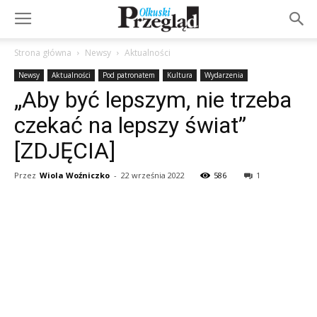
Strona główna
Newsy
Aktualności
Newsy
Aktualności
Pod patronatem
Kultura
Wydarzenia
„Aby być lepszym, nie trzeba
czekać na lepszy świat”
[ZDJĘCIA]
Przez
Wiola Woźniczko
-
22 września 2022
586
1