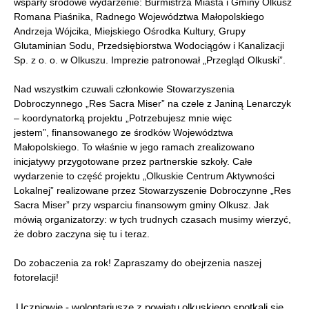
wsparły środowe wydarzenie: Burmistrza Miasta i Gminy Olkusz
Romana Piaśnika, Radnego Województwa Małopolskiego
Andrzeja Wójcika, Miejskiego Ośrodka Kultury, Grupy
Glutaminian Sodu, Przedsiębiorstwa Wodociągów i Kanalizacji
Sp. z o. o. w Olkuszu. Imprezie patronował „Przegląd Olkuski”.
Nad wszystkim czuwali członkowie Stowarzyszenia
Dobroczynnego „Res Sacra Miser” na czele z Janiną Lenarczyk
– koordynatorką projektu „Potrzebujesz mnie więc
jestem”, finansowanego ze środków Województwa
Małopolskiego. To właśnie w jego ramach zrealizowano
inicjatywy przygotowane przez partnerskie szkoły. Całe
wydarzenie to część projektu „Olkuskie Centrum Aktywności
Lokalnej” realizowane przez Stowarzyszenie Dobroczynne „Res
Sacra Miser” przy wsparciu finansowym gminy Olkusz. Jak
mówią organizatorzy: w tych trudnych czasach musimy wierzyć,
że dobro zaczyna się tu i teraz.
Do zobaczenia za rok! Zapraszamy do obejrzenia naszej
fotorelacji!
Uczniowie - wolontariusze z powiatu olkuskiego spotkali się