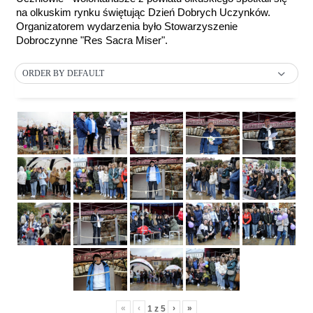
na olkuskim rynku świętując Dzień Dobrych Uczynków.
Organizatorem wydarzenia było Stowarzyszenie
Dobroczynne "Res Sacra Miser".
ORDER BY DEFAULT
«
‹
›
»
1
z
5