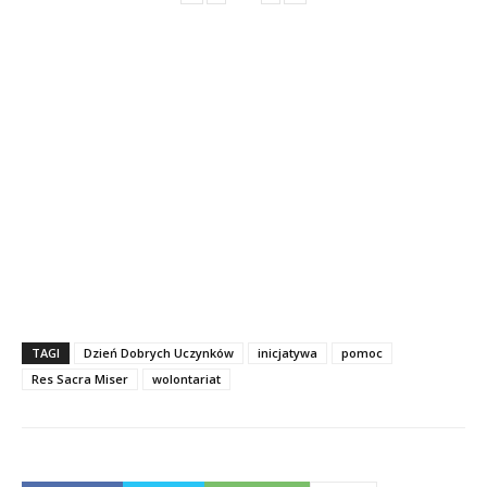
TAGI
Dzień Dobrych Uczynków
inicjatywa
pomoc
Res Sacra Miser
wolontariat