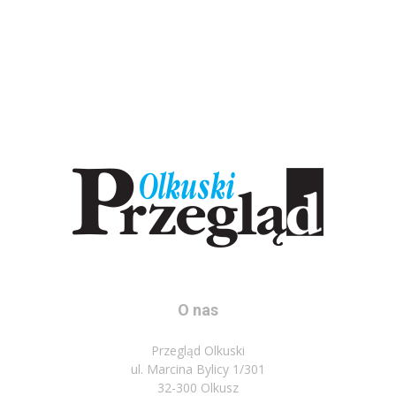
O nas
Przegląd Olkuski
ul. Marcina Bylicy 1/301
32-300 Olkusz