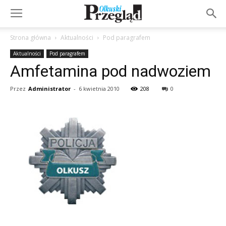
Strona główna
Aktualności
Pod paragrafem
Aktualności
Pod paragrafem
Amfetamina pod nadwoziem
Przez
Administrator
-
6 kwietnia 2010
208
0