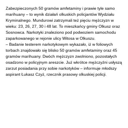
Zabezpieczonych 50 gramów amfetaminy i prawie tyle samo
marihuany – to wynik działań olkuskich policjantów Wydziału
Kryminalnego. Mundurowi zatrzymali też pięciu mężczyzn w
wieku: 23, 26, 27, 30 i 48 lat. To mieszkańcy gminy Olkusz oraz
Sosnowca. Narkotyki znaleziono pod podwoziem samochodu
zaparkowanego w rejonie ulicy Witosa w Olkuszu.
– Badanie testerem narkotykowym wykazało, iż w foliowych
torbach znajdowało się blisko 50 gramów amfetaminy oraz 45
gramów marihuany. Dwóch mężczyzn zwolniono, pozostałych
osadzono w policyjnym areszcie. Już wkrótce mężczyźni usłyszą
zarzut posiadania przy sobie narkotyków – informuje młodszy
aspirant Łukasz Czyż, rzecznik prasowy olkuskiej policji.