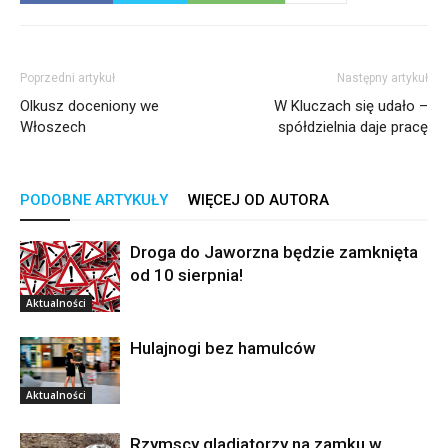
Poprzedni artykuł
Następny artykuł
Olkusz doceniony we
W Kluczach się udało –
Włoszech
spółdzielnia daje pracę
PODOBNE ARTYKUŁY
WIĘCEJ OD AUTORA
Droga do Jaworzna będzie zamknięta
od 10 sierpnia!
Aktualności
Hulajnogi bez hamulców
Aktualności
Rzymscy gladiatorzy na zamku w