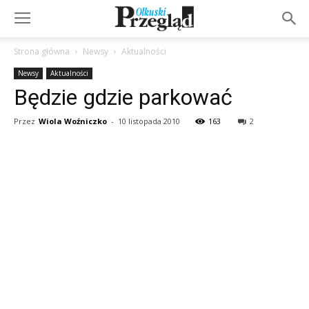
Strona główna
Newsy
Aktualności
Newsy
Aktualności
Będzie gdzie parkować
Przez
Wiola Woźniczko
-
10 listopada 2010
163
2