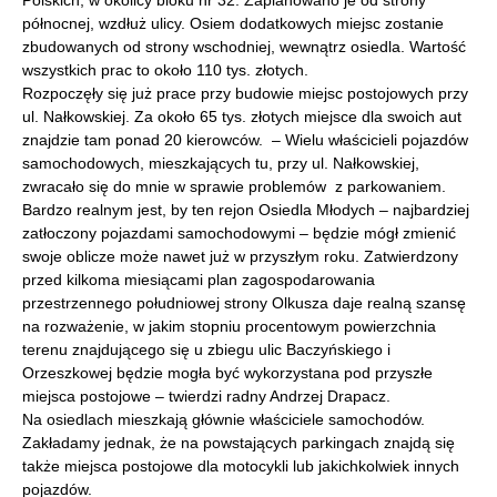
Polskich, w okolicy bloku nr 32. Zaplanowano je od strony
północnej, wzdłuż ulicy. Osiem dodatkowych miejsc zostanie
zbudowanych od strony wschodniej, wewnątrz osiedla. Wartość
wszystkich prac to około 110 tys. złotych.
Rozpoczęły się już prace przy budowie miejsc postojowych przy
ul. Nałkowskiej. Za około 65 tys. złotych miejsce dla swoich aut
znajdzie tam ponad 20 kierowców. – Wielu właścicieli pojazdów
samochodowych, mieszkających tu, przy ul. Nałkowskiej,
zwracało się do mnie w sprawie problemów z parkowaniem.
Bardzo realnym jest, by ten rejon Osiedla Młodych – najbardziej
zatłoczony pojazdami samochodowymi – będzie mógł zmienić
swoje oblicze może nawet już w przyszłym roku. Zatwierdzony
przed kilkoma miesiącami plan zagospodarowania
przestrzennego południowej strony Olkusza daje realną szansę
na rozważenie, w jakim stopniu procentowym powierzchnia
terenu znajdującego się u zbiegu ulic Baczyńskiego i
Orzeszkowej będzie mogła być wykorzystana pod przyszłe
miejsca postojowe – twierdzi radny Andrzej Drapacz.
Na osiedlach mieszkają głównie właściciele samochodów.
Zakładamy jednak, że na powstających parkingach znajdą się
także miejsca postojowe dla motocykli lub jakichkolwiek innych
pojazdów.