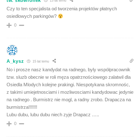
tw. skowronek
13 lat temu
Czy to ten specjalista od tworzenia projektów płatnych
osiedlowych parkingów?
0
A_kysz
15 lat temu
No i prosze nasz kandydat na radnego, byly wspólpracownik
tzw. sluzb obecnie w roli męza opatrznościowego zalatwil dla
Osiedla Mlodych kolejne prakingi. Niespotykana skromnośc,
z takimi umiejetnosciami i mozliwosciami kandydowac jedynie
na radnego . Burmistrz nie mogl, a radny zrobo. Drapacza na
burmistrza!!!!!!!
Lubu dubu, lubu dubu niech zyje Drapacz …..
0