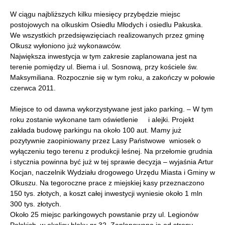
W ciągu najbliższych kilku miesięcy przybędzie miejsc
postojowych na olkuskim Osiedlu Młodych i osiedlu Pakuska.
We wszystkich przedsięwzięciach realizowanych przez gminę
Olkusz wyłoniono już wykonawców.
Największa inwestycja w tym zakresie zaplanowana jest na
terenie pomiędzy ul. Biema i ul. Sosnową, przy kościele św.
Maksymiliana. Rozpocznie się w tym roku, a zakończy w połowie
czerwca 2011.
Miejsce to od dawna wykorzystywane jest jako parking. – W tym
roku zostanie wykonane tam oświetlenie i alejki. Projekt
zakłada budowę parkingu na około 100 aut. Mamy już
pozytywnie zaopiniowany przez Lasy Państwowe wniosek o
wyłączeniu tego terenu z produkcji leśnej. Na przełomie grudnia
i stycznia powinna być już w tej sprawie decyzja – wyjaśnia Artur
Kocjan, naczelnik Wydziału drogowego Urzędu Miasta i Gminy w
Olkuszu. Na tegoroczne prace z miejskiej kasy przeznaczono
150 tys. złotych, a koszt całej inwestycji wyniesie około 1 mln
300 tys. złotych.
Około 25 miejsc parkingowych powstanie przy ul. Legionów