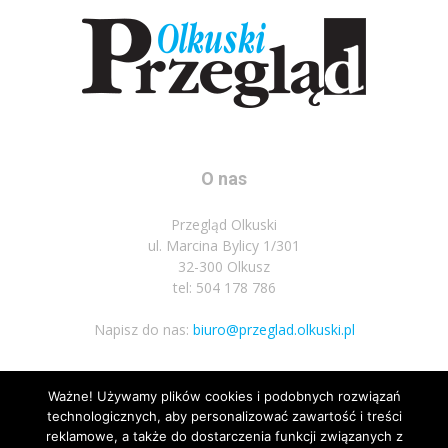
O nas
Przegląd Olkuski
ul. Marcina Bylicy 1/301
32-300 Olkusz
tel: 504 178 786
Napisz do nas:
biuro@przeglad.olkuski.pl
Ważne! Używamy plików cookies i podobnych rozwiązań
Podążaj za nami
technologicznych, aby personalizować zawartość i treści
reklamowe, a także do dostarczenia funkcji związanych z