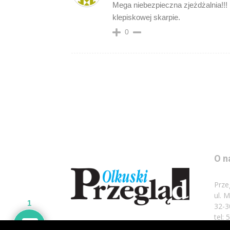
Mega niebezpieczna zjeżdżalnia!!! 
klepiskowej skarpie.
0
O n
Prze
ul. 
1
32-3
tel: