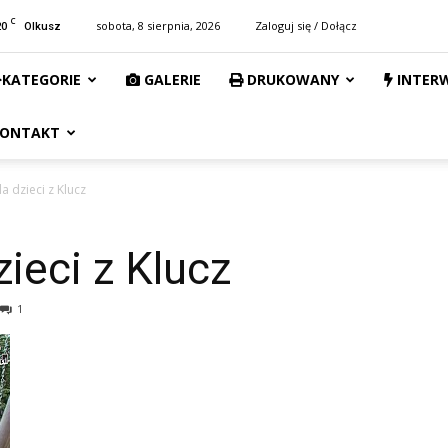
C
20
sobota, 8 sierpnia, 2026
Zaloguj się / Dołącz
Olkusz
KATEGORIE
GALERIE
DRUKOWANY
INTER
ONTAKT
 dzieci z Klucz
ieci z Klucz
1