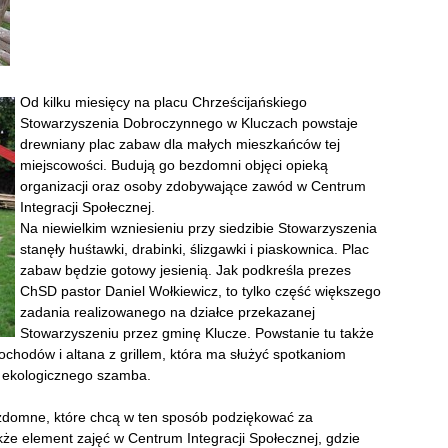
Od kilku miesięcy na placu Chrześcijańskiego
Stowarzyszenia Dobroczynnego w Kluczach powstaje
drewniany plac zabaw dla małych mieszkańców tej
miejscowości. Budują go bezdomni objęci opieką
organizacji oraz osoby zdobywające zawód w Centrum
Integracji Społecznej.
Na niewielkim wzniesieniu przy siedzibie Stowarzyszenia
stanęły huśtawki, drabinki, ślizgawki i piaskownica. Plac
zabaw będzie gotowy jesienią. Jak podkreśla prezes
ChSD pastor Daniel Wołkiewicz, to tylko część większego
zadania realizowanego na działce przekazanej
Stowarzyszeniu przez gminę Klucze. Powstanie tu także
ochodów i altana z grillem, która ma służyć spotkaniom
a ekologicznego szamba.
ezdomne, które chcą w ten sposób podziękować za
że element zajęć w Centrum Integracji Społecznej, gdzie