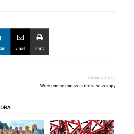
din
Email
Print
Następny artykuł
Wreszcie bezpiecznie dotrą na zakupy
TORA