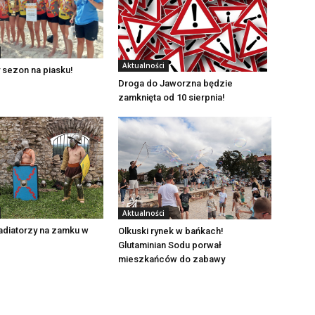
Aktualności
 sezon na piasku!
Droga do Jaworzna będzie
zamknięta od 10 sierpnia!
Aktualności
adiatorzy na zamku w
Olkuski rynek w bańkach!
Glutaminian Sodu porwał
mieszkańców do zabawy