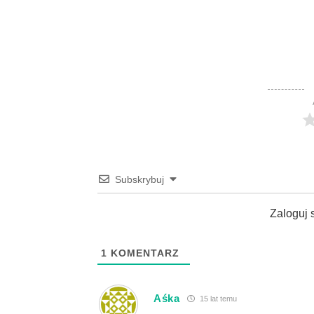
Subskrybuj
Zaloguj 
1
KOMENTARZ
Aśka
15 lat temu