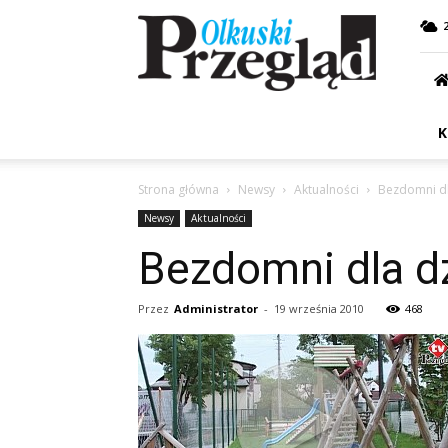
Przegląd
Olkuski
K
Strona główna
Newsy
Aktualności
Bezdomni dla
Newsy
Aktualności
Bezdomni dla dz
Przez
Administrator
-
19 września 2010
468