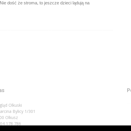
Nie dość że stroma, to jeszcze dzieci lądują na
as
P
gląd Olkuski
Marcina Bylicy 1/301
00 Olkusz
 504 178 786