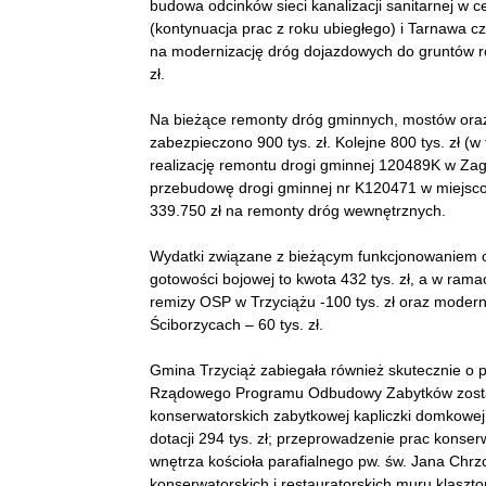
budowa odcinków sieci kanalizacji sanitarnej w c
(kontynuacja prac z roku ubiegłego) i Tarnawa cz
na modernizację dróg dojazdowych do gruntów rol
zł.
Na bieżące remonty dróg gminnych, mostów ora
zabezpieczono 900 tys. zł. Kolejne 800 tys. zł (w
realizację remontu drogi gminnej 120489K w Za
przebudowę drogi gminnej nr K120471 w miejsc
339.750 zł na remonty dróg wewnętrznych.
Wydatki związane z bieżącym funkcjonowaniem o
gotowości bojowej to kwota 432 tys. zł, a w ra
remizy OSP w Trzyciążu -100 tys. zł oraz mode
Ściborzycach – 60 tys. zł.
Gmina Trzyciąż zabiegała również skutecznie o 
Rządowego Programu Odbudowy Zabytków zosta
konserwatorskich zabytkowej kapliczki domkowe
dotacji 294 tys. zł; przeprowadzenie prac konse
wnętrza kościoła parafialnego pw. św. Jana Chrzc
konserwatorskich i restauratorskich muru klaszto