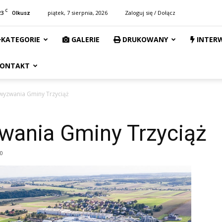
C
23
piątek, 7 sierpnia, 2026
Zaloguj się / Dołącz
Olkusz
KATEGORIE
GALERIE
DRUKOWANY
INTER
ONTAKT
yzwania Gminy Trzyciąż
ania Gminy Trzyciąż
0