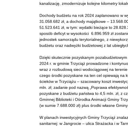
kanalizację, zmodernizuje kolejne kilometry lokal
Dochody budżetu na rok 2024 zaplanowano w wys
31.058.682 zł, a dochody majątkowe – 13.568.00
51.523.641 zł, w tym: wydatki bieżące to 28.828.
sposób deficyt w wysokości 6.896.959 zł zosta
jednostek samorządu terytorialnego, z niewyko
budżetu oraz nadwyżki budżetowej z lat ubiegłyc
Dzięki skutecznie pozyskanym pozabudżetowym
2024 r. w gminie Trzyciąż prowadzone i kontynu
wraz z rozbudową sieci wodociągowej na terenie 
czego środki pozyskane na ten cel opiewają na 
ścieków w Trzyciążu – szacowany koszt inwestycji
mln. zł; zadanie pod nazwą „Poprawa efektywnoś
pozyskane z budżetu państwa to 4,5 mln. zł, z 
Gminnej Biblioteki i Ośrodka Animacji Gminy Trz
(w sumie 7.688.000 zł) plus środki własne Gminy 
W planach inwestycyjnych Gminy Trzyciąż znalazł
sanitarnej: w Jangrocie – ulica Strażacka i w Ta