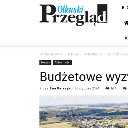
Przegląd
Olkuski
K
Strona główna
Newsy
Aktualności
Budżetowe w
Newsy
Aktualności
Budżetowe wyzw
Przez
Ewa Barczyk
-
23 stycznia 2024
637