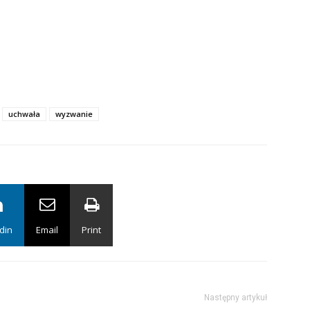
uchwała
wyzwanie
din
Email
Print
Następny artykuł