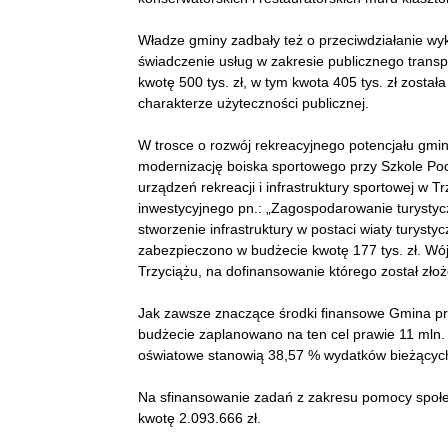
Władze gminy zadbały też o przeciwdziałanie w
świadczenie usług w zakresie publicznego trans
kwotę 500 tys. zł, w tym kwota 405 tys. zł zos
charakterze użyteczności publicznej.
W trosce o rozwój rekreacyjnego potencjału gmin
modernizację boiska sportowego przy Szkole Pod
urządzeń rekreacji i infrastruktury sportowej w T
inwestycyjnego pn.: „Zagospodarowanie turysty
stworzenie infrastruktury w postaci wiaty turysty
zabezpieczono w budżecie kwotę 177 tys. zł. W
Trzyciążu, na dofinansowanie którego został zł
Jak zawsze znaczące środki finansowe Gmina p
budżecie zaplanowano na ten cel prawie 11 mln. 
oświatowe stanowią 38,57 % wydatków bieżącyc
Na sfinansowanie zadań z zakresu pomocy społe
kwotę 2.093.666 zł.