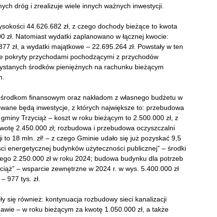
nych dróg i zrealizuje wiele innych ważnych inwestycji.
okości 44.626.682 zł, z czego dochody bieżące to kwota
0 zł. Natomiast wydatki zaplanowano w łącznej kwocie:
377 zł, a wydatki majątkowe – 22.695.264 zł. Powstały w ten
nie pokryty przychodami pochodzącymi z przychodów
rzystanych środków pieniężnych na rachunku bieżącym
h.
 środkom finansowym oraz nakładom z własnego budżetu w
owane będą inwestycje, z których największe to: przebudowa
gminy Trzyciąż – koszt w roku bieżącym to 2.500.000 zł, z
kwotę 2.450.000 zł; rozbudowa i przebudowa oczyszczalni
 to 18 mln. zł! – z czego Gminie udało się już pozyskać 9,5
ci energetycznej budynków użyteczności publicznej” – środki
czego 2.250.000 zł w roku 2024; budowa budynku dla potrzeb
yciąż” – wsparcie zewnętrzne w 2024 r. w wys. 5.400.000 zł
– 977 tys. zł.
y się również: kontynuacja rozbudowy sieci kanalizacji
rnawie – w roku bieżącym za kwotę 1.050.000 zł, a także