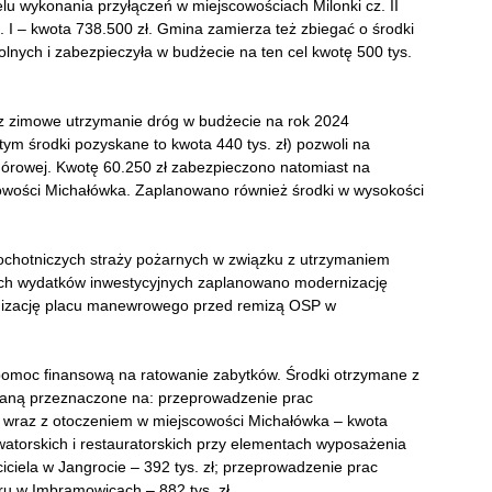
elu wykonania przyłączeń w miejscowościach Milonki cz. II
. I – kwota 738.500 zł. Gmina zamierza też zbiegać o środki
nych i zabezpieczyła w budżecie na ten cel kwotę 500 tys.
z zimowe utrzymanie dróg w budżecie na rok 2024
 tym środki pozyskane to kwota 440 tys. zł) pozwoli na
górowej. Kwotę 60.250 zł zabezpieczono natomiast na
owości Michałówka. Zaplanowano również środki w wysokości
chotniczych straży pożarnych w związku z utrzymaniem
mach wydatków inwestycyjnych zaplanowano modernizację
rnizację placu manewrowego przed remizą OSP w
pomoc finansową na ratowanie zabytków. Środki otrzymane z
ną przeznaczone na: przeprowadzenie prac
j wraz z otoczeniem w miejscowości Michałówka – kwota
rwatorskich i restauratorskich przy elementach wyposażenia
iciela w Jangrocie – 392 tys. zł; przeprowadzenie prac
ru w Imbramowicach – 882 tys. zł.