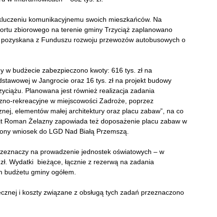
ykluczeniu komunikacyjnemu swoich mieszkańców. Na
portu zbiorowego na terenie gminy Trzyciąż zaplanowano
tała pozyskana z Funduszu rozwoju przewozów autobusowych o
y w budżecie zabezpieczono kwoty: 616 tys. zł na
stawowej w Jangrocie oraz 16 tys. zł na projekt budowy
rzyciążu. Planowana jest również realizacja zadania
czno-rekreacyjne w miejscowości Zadroże, poprzez
cznej, elementów małej architektury oraz placu zabaw”, na co
ójt Roman Żelazny zapowiada też doposażenie placu zabaw w
ożony wniosek do LGD Nad Białą Przemszą.
rzeznaczy na prowadzenie jednostek oświatowych – w
zł. Wydatki bieżące, łącznie z rezerwą na zadania
h budżetu gminy ogółem.
cznej i koszty związane z obsługą tych zadań przeznaczono