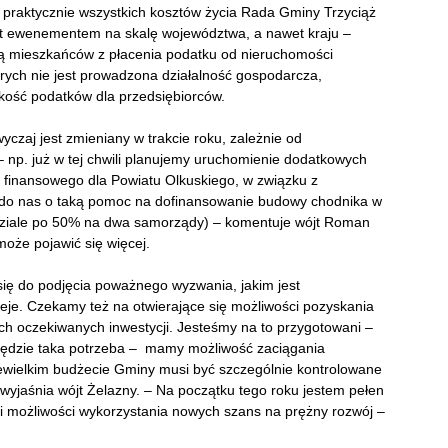
praktycznie wszystkich kosztów życia Rada Gminy Trzyciąż
st ewenementem na skalę województwa, a nawet kraju –
cą mieszkańców z płacenia podatku od nieruchomości
ych nie jest prowadzona działalność gospodarcza,
kość podatków dla przedsiębiorców.
yczaj jest zmieniany w trakcie roku, zależnie od
 – np. już w tej chwili planujemy uruchomienie dodatkowych
a finansowego dla Powiatu Olkuskiego, w związku z
 do nas o taką pomoc na dofinansowanie budowy chodnika w
dziale po 50% na dwa samorządy) – komentuje wójt Roman
może pojawić się więcej.
się do podjęcia poważnego wyzwania, jakim jest
ieje. Czekamy też na otwierające się możliwości pozyskania
ych oczekiwanych inwestycji. Jesteśmy na to przygotowani –
i będzie taka potrzeba – mamy możliwość zaciągania
ewielkim budżecie Gminy musi być szczególnie kontrolowane
wyjaśnia wójt Żelazny. – Na początku tego roku jestem pełen
i możliwości wykorzystania nowych szans na prężny rozwój –