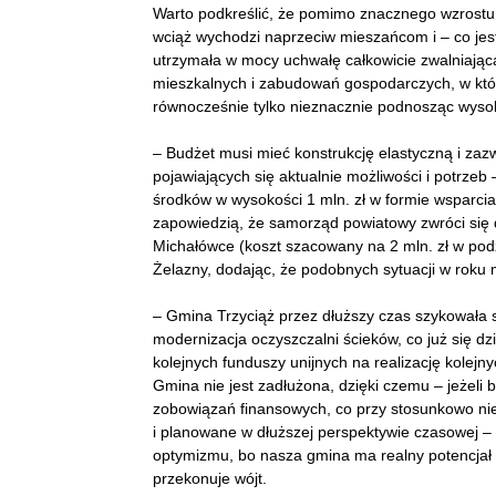
Warto podkreślić, że pomimo znacznego wzrostu 
wciąż wychodzi naprzeciw mieszańcom i – co je
utrzymała w mocy uchwałę całkowicie zwalniają
mieszkalnych i zabudowań gospodarczych, w któr
równocześnie tylko nieznacznie podnosząc wyso
– Budżet musi mieć konstrukcję elastyczną i zazw
pojawiających się aktualnie możliwości i potrzeb
środków w wysokości 1 mln. zł w formie wsparci
zapowiedzią, że samorząd powiatowy zwróci się
Michałówce (koszt szacowany na 2 mln. zł w po
Żelazny, dodając, że podobnych sytuacji w roku 
– Gmina Trzyciąż przez dłuższy czas szykowała 
modernizacja oczyszczalni ścieków, co już się dz
kolejnych funduszy unijnych na realizację kolejn
Gmina nie jest zadłużona, dzięki czemu – jeżel
zobowiązań finansowych, co przy stosunkowo ni
i planowane w dłuższej perspektywie czasowej – 
optymizmu, bo nasza gmina ma realny potencjał 
przekonuje wójt.