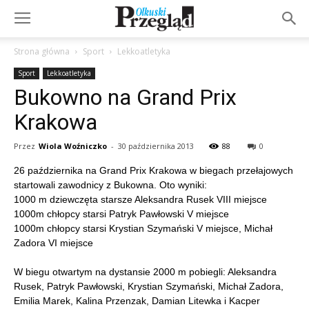
Strona główna
Sport
Lekkoatletyka
Sport
Lekkoatletyka
Bukowno na Grand Prix
Krakowa
Przez
Wiola Woźniczko
-
30 października 2013
88
0
26 października na Grand Prix Krakowa w biegach przełajowych
startowali zawodnicy z Bukowna.
Oto wyniki:
1000 m dziewczęta starsze Aleksandra Rusek VIII miejsce
1000m chłopcy starsi Patryk Pawłowski V miejsce
1000m chłopcy starsi Krystian Szymański V miejsce, Michał
Zadora VI miejsce
W biegu otwartym na dystansie 2000 m pobiegli: Aleksandra
Rusek, Patryk Pawłowski, Krystian Szymański, Michał Zadora,
Emilia Marek, Kalina Przenzak, Damian Litewka i Kacper