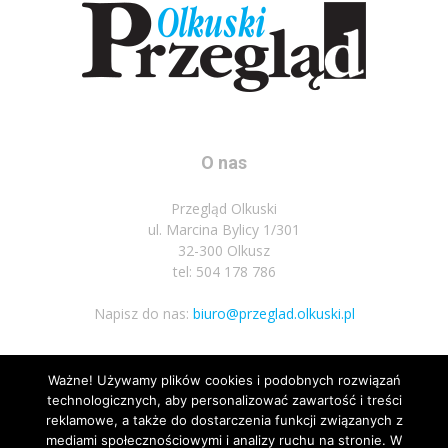
O nas
Przegląd Olkuski
ul. Marcina Bylicy 1/301
32-300 Olkusz
tel: 504 178 786
Napisz do nas:
biuro@przeglad.olkuski.pl
Ważne! Używamy plików cookies i podobnych rozwiązań
Podążaj za nami
technologicznych, aby personalizować zawartość i treści
reklamowe, a także do dostarczenia funkcji związanych z
mediami społecznościowymi i analizy ruchu na stronie. W