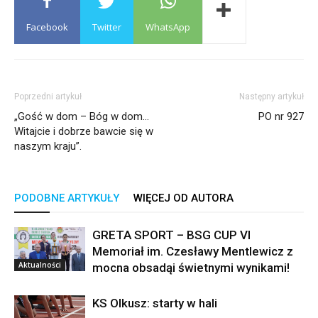
Facebook
Twitter
WhatsApp
Poprzedni artykuł
Następny artykuł
„Gość w dom – Bóg w dom…
PO nr 927
Witajcie i dobrze bawcie się w
naszym kraju”.
PODOBNE ARTYKUŁY
WIĘCEJ OD AUTORA
GRETA SPORT – BSG CUP VI
Memoriał im. Czesławy Mentlewicz z
Aktualności
mocna obsadąi świetnymi wynikami!
KS Olkusz: starty w hali