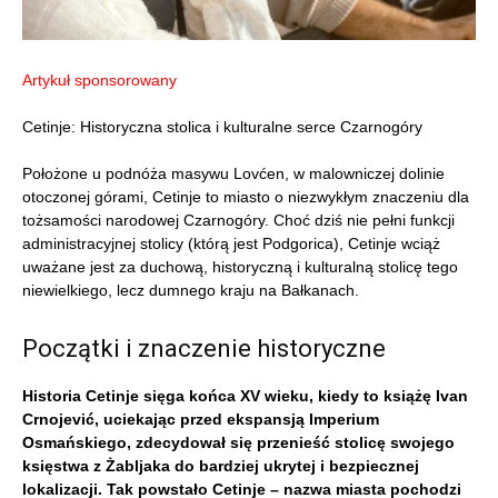
Artykuł sponsorowany
Cetinje: Historyczna stolica i kulturalne serce Czarnogóry
Położone u podnóża masywu Lovćen, w malowniczej dolinie
otoczonej górami, Cetinje to miasto o niezwykłym znaczeniu dla
tożsamości narodowej Czarnogóry. Choć dziś nie pełni funkcji
administracyjnej stolicy (którą jest Podgorica), Cetinje wciąż
uważane jest za duchową, historyczną i kulturalną stolicę tego
niewielkiego, lecz dumnego kraju na Bałkanach.
Początki i znaczenie historyczne
Historia Cetinje sięga końca XV wieku, kiedy to książę Ivan
Crnojević, uciekając przed ekspansją Imperium
Osmańskiego, zdecydował się przenieść stolicę swojego
księstwa z Żabljaka do bardziej ukrytej i bezpiecznej
lokalizacji. Tak powstało Cetinje – nazwa miasta pochodzi