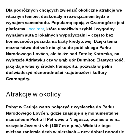
Dla podróżnych chcących zwiedzić okoliczne atrakcje we
własnym tempie, doskonałym rozwiązaniem będzie
wynajem samochodu. Popularną opcją w Czarnogórze jest
platforma
Localrent
, która umożliwia szybki i wygodny
wynajem auta z lokalnych wypożyczalni – często bez
konieczności posiadania karty kredytowej. Dzięki temu
można łatwo dotrzeć nie tylko do pobliskiego Parku
Narodowego Lovćen, ale także nad Zatokę Kotorską, na
wybrzeże Adriatyku czy w głąb gór Durmitor. Elastyczność,
jaką daje własny środek transportu, pozwala w pełni
doświadczyć różnorodności krajobrazów i kultury
Czarnogóry.
Atrakcje w okolicy
Pobyt w Cetinje warto połączyć z wycieczką do Parku
Narodowego Lovćen, gdzie znajduje się monumentalne
mauzoleum Piotra II Petrowicia-Niegosza, wzniesione na
szczycie Jezerski vrh (1657 m n.p.m.). Widoki z tego
miejsca zapierają dech w piersiach – przy dobrej pogodzie