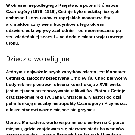
W okresie niepodległego Księstwa, a potem Królestwa
Czarnogóry (1878–1918), Cetinje było siedzibą licznych
ambasad i konsulatów europejskich mocarstw. Styl
architektoniczny wielu budynków z tego okresu
odzwierciedla wpływy zachodnie – od neorenesansu po
styl wiedeńskiej secesji – co dodaje miastu wyjątkowego
uroku.
Dziedzictwo religijne
Jednym z najważniejszych zabytków miasta jest Monaster
Cetinjski, założony przez Ivana Crnojevića. Choć pierwotny
budynek nie przetrwał, obecna konstrukcja z XVIII wieku
jest miejscem przechowywania relikwii św. Piotra z Cetinje
oraz rzekomej ręki św. Jana Chrzciciela. Klasztor do dziś
pełni funkcję siedziby metropolity Czarnogóry i Przymorza,
a także stanowi ważne miejsce pielgrzymek.
Oprócz Monasteru, warto wspomnieć o cerkwi na Ćipurze –
miejscu, gdzie znajdowała się pierwsza siedziba władców
czarnogórskich – oraz o licznych kapliczkach i krzyżach