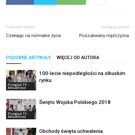
Poprzedni artykuł
Następny artykuł
Czekając na normalne życie
Poszukiwany mężczyzna
PODOBNE ARTYKUŁY
WIĘCEJ OD AUTORA
100-lecie niepodległości na olkuskim
rynku
Przegląd TV -
Aktualności
Święto Wojska Polskiego 2018
Przegląd TV -
Aktualności
Obchody święta uchwalenia