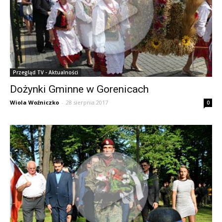
Przegląd TV - Aktualności
Dożynki Gminne w Gorenicach
Wiola Woźniczko
-
28 sierpnia 2017
0