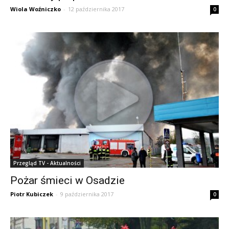
Wiola Woźniczko
-
12 października 2017
0
Przegląd TV - Aktualności
Pożar śmieci w Osadzie
Piotr Kubiczek
-
9 października 2017
0