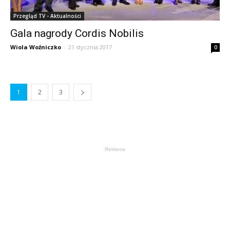
Przegląd TV - Aktualności
Gala nagrody Cordis Nobilis
Wiola Woźniczko
-
21 stycznia 2017
0
1
2
3
Reklama