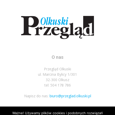
O nas
Przegląd Olkuski
ul. Marcina Bylicy 1/301
32-300 Olkusz
tel: 504 178 786
Napisz do nas:
biuro@przeglad.olkuski.pl
Ważne! Używamy plików cookies i podobnych rozwiązań