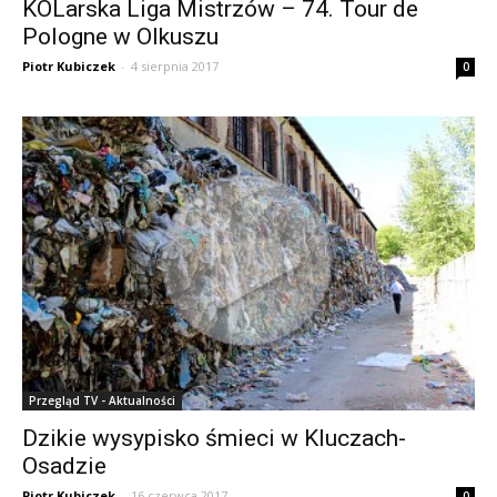
KOLarska Liga Mistrzów – 74. Tour de
Pologne w Olkuszu
Piotr Kubiczek
-
4 sierpnia 2017
0
Przegląd TV - Aktualności
Dzikie wysypisko śmieci w Kluczach-
Osadzie
Piotr Kubiczek
-
16 czerwca 2017
0