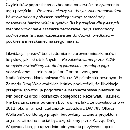
Czytelników poprosił nas o zbadanie możliwości przywrócenia
tego przejścia. –
Rezerwat cieszy się dużym zainteresowaniem.
W weekendy na pobliskim parkingu swoje samochody
pozostawia bardzo wielu turystów. Brak przejścia dla pieszych
stanowi utrudnienie i stwarza zagrożenie, gdyż samochody
podróżujące tą trasą rozpędzają się do dużych prędkości
–
podkreśla mieszkaniec naszego miasta.
Likwidacja „pasów” budzi zdumienie zarówno mieszkańców i
turystów, jak i służb leśnych.
– Po zlikwidowaniu przez ZDW
przejścia zwróciliśmy się do tej jednostki z prośbą o jego
przywrócenie
— relacjonuje Jan Gamrat, zastępca
Nadleśniczego Nadleśnictwa Olkusz. W piśmie skierowanym do
Zarządu Dróg Wojewódzkich leśnicy podkreślali, że likwidacja
przejścia spowoduje pogorszenie bezpieczeństwa pieszych na
tym odcinku drogi i ograniczy dostępność Rezerwatu Pazurek.
Nie bez znaczenia powinien być również fakt, że powstało ono w
2012 roku w ramach zadania „Przebudowa DW 783 Olkusz-
Wolbrom”, do którego projekt budowlany łącznie z projektem
organizacji ruchu musiał być uzgodniony przez Zarząd Dróg
Wojewódzkich, po uprzednim otrzymaniu pozytywnej opinii