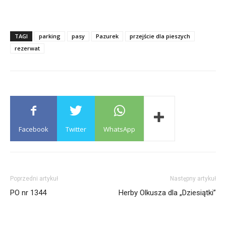
TAGI
parking
pasy
Pazurek
przejście dla pieszych
rezerwat
Facebook
Twitter
WhatsApp
Poprzedni artykuł
Następny artykuł
PO nr 1344
Herby Olkusza dla „Dziesiątki”