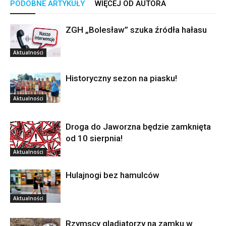
PODOBNE ARTYKUŁY
WIĘCEJ OD AUTORA
ZGH „Bolesław” szuka źródła hałasu
Aktualności
Historyczny sezon na piasku!
Aktualności
Droga do Jaworzna będzie zamknięta
od 10 sierpnia!
Aktualności
Hulajnogi bez hamulców
Aktualności
Rzymscy gladiatorzy na zamku w