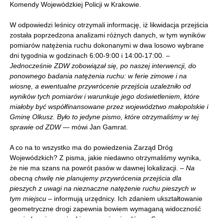
Komendy Wojewódzkiej Policji w Krakowie.
W odpowiedzi leśnicy otrzymali informację, iż likwidacja przejścia
została poprzedzona analizami różnych danych, w tym wyników
pomiarów natężenia ruchu dokonanymi w dwa losowo wybrane
dni tygodnia w godzinach 6:00-9:00 i 14:00-17:00.
–
Jednocześnie ZDW zobowiązał się, po naszej interwencji, do
ponownego badania natężenia ruchu: w ferie zimowe i na
wiosnę, a ewentualne przywrócenie przejścia uzależniło od
wyników tych pomiarów i warunkuje jego doświetleniem, które
miałoby być współfinansowane przez województwo małopolskie i
Gminę Olkusz. Było to jedyne pismo, które otrzymaliśmy w tej
sprawie od ZDW
— mówi Jan Gamrat.
A co na to wszystko ma do powiedzenia Zarząd Dróg
Wojewódzkich? Z pisma, jakie niedawno otrzymaliśmy wynika,
że nie ma szans na powrót pasów w dawnej lokalizacji.
– Na
obecną chwilę nie planujemy przywrócenia przejścia dla
pieszych z uwagi na nieznaczne natężenie ruchu pieszych w
tym miejscu
– informują urzędnicy. Ich zdaniem ukształtowanie
geometryczne drogi zapewnia bowiem wymaganą widoczność