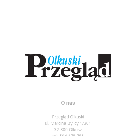
O nas
Przegląd Olkuski
ul. Marcina Bylicy 1/301
32-300 Olkusz
tel: 504 178 786