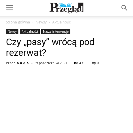
Strona główna
Newsy
Aktualności
Newsy
Aktualności
Nasze interwencje
Czy „pasy” wrócą pod
rezerwat?
Przez
a.n.q.a.
-
29 października 2021
498
0