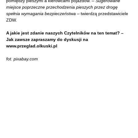
pomiędzy pieszymi a kierowcami pojazdów. –
Sugerowane
miejsce poprzeczne przechodzenia pieszych przez drogę
spełnia wymagania bezpieczeństwa
– twierdzą przedstawiciele
ZDW.
A jakie jest zdanie naszych Czytelników na ten temat? –
Jak zawsze zapraszamy do dyskusji na
www.przeglad.olkuski.pl
fot.
pixabay.com