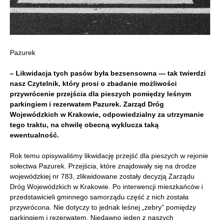
Pazurek
– Likwidacja tych pasów była bezsensowna — tak twierdzi
nasz Czytelnik, który prosi o zbadanie możliwości
przywrócenie przejścia dla pieszych pomiędzy leśnym
parkingiem i rezerwatem Pazurek. Zarząd Dróg
Wojewódzkich w Krakowie, odpowiedzialny za utrzymanie
tego traktu, na chwilę obecną wyklucza taką
ewentualność.
Rok temu opisywaliśmy likwidację przejść dla pieszych w rejonie
sołectwa Pazurek. Przejścia, które znajdowały się na drodze
wojewódzkiej nr 783, zlikwidowane zostały decyzją Zarządu
Dróg Wojewódzkich w Krakowie. Po interwencji mieszkańców i
przedstawicieli gminnego samorządu część z nich została
przywrócona. Nie dotyczy to jednak leśnej „zebry” pomiędzy
parkingiem i rezerwatem. Niedawno jeden z naszych