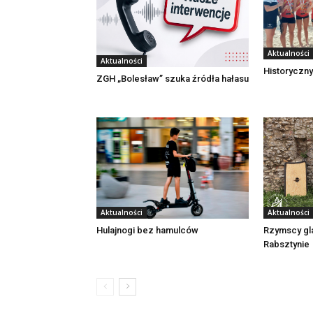
Aktualności
Aktualności
Historyczny
ZGH „Bolesław” szuka źródła hałasu
Aktualności
Aktualności
Rzymscy gl
Hulajnogi bez hamulców
Rabsztynie