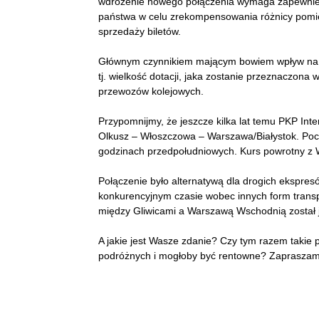
wdrożenie nowego połączenia wymaga zapewnien
państwa w celu zrekompensowania różnicy pomię
sprzedaży biletów.
Głównym czynnikiem mającym bowiem wpływ na z
tj. wielkość dotacji, jaka zostanie przeznaczona
przewozów kolejowych.
Przypomnijmy, że jeszcze kilka lat temu PKP Inte
Olkusz – Włoszczowa – Warszawa/Białystok. Poci
godzinach przedpołudniowych. Kurs powrotny z 
Połączenie było alternatywą dla drogich ekspre
konkurencyjnym czasie wobec innych form transp
między Gliwicami a Warszawą Wschodnią został j
A jakie jest Wasze zdanie? Czy tym razem takie 
podróżnych i mogłoby być rentowne? Zapraszam