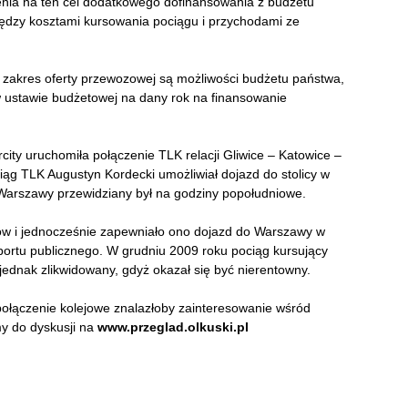
ia na ten cel dodatkowego dofinansowania z budżetu
dzy kosztami kursowania pociągu i przychodami ze
akres oferty przewozowej są możliwości budżetu państwa,
 w ustawie budżetowej na dany rok na finansowanie
rcity uruchomiła połączenie TLK relacji Gliwice – Katowice –
ąg TLK Augustyn Kordecki umożliwiał dojazd do stolicy w
Warszawy przewidziany był na godziny popołudniowe.
sów i jednocześnie zapewniało ono dojazd do Warszawy w
ortu publicznego. W grudniu 2009 roku pociąg kursujący
ednak zlikwidowany, gdyż okazał się być nierentowny.
połączenie kolejowe znalazłoby zainteresowanie wśród
y do dyskusji na
www.przeglad.olkuski.pl