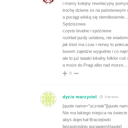
i mamy kolejny rewelacyjny pomys
trochę dziwne że na państwowym n
a pociągi wloką się niemiłosierni
Sędziszowa
często brudne i spóźnione
rozkład jazdy ustalony, nie wiadomo
jak ktoś ma czas i nerwy to polec
busem zajedzie wygodnie i co najm
ale to już taaaki lokalny folklor co
a może do Pragi albo nad morze…
0
dyzio marzyciel
9 lat temu
[quote name=”uczniak”][quote na
Nie ma takiego miejsca na świecie 
abyś dojechał Braciejówki
bezpośrednio pociągiem[/quote]