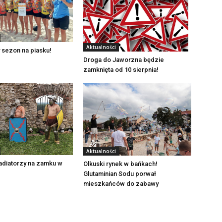
Aktualności
 sezon na piasku!
Droga do Jaworzna będzie
zamknięta od 10 sierpnia!
Aktualności
adiatorzy na zamku w
Olkuski rynek w bańkach!
Glutaminian Sodu porwał
mieszkańców do zabawy