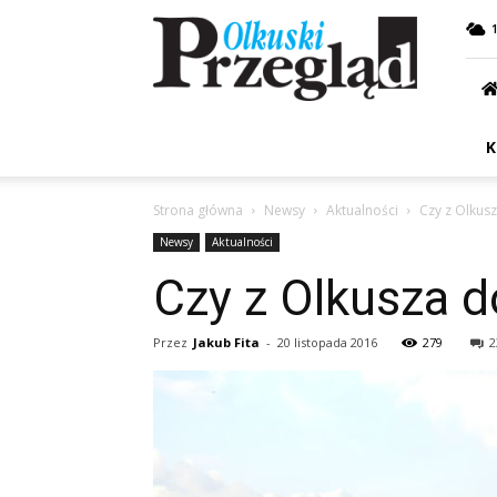
Przegląd
Olkuski
K
Strona główna
Newsy
Aktualności
Czy z Olkus
Newsy
Aktualności
Czy z Olkusza 
Przez
Jakub Fita
-
20 listopada 2016
279
2