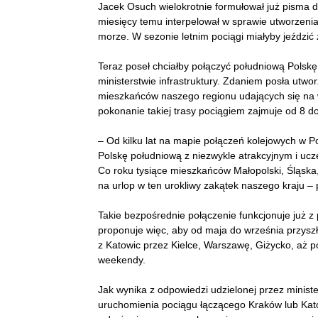
Jacek Osuch wielokrotnie formułował już pisma d
miesięcy temu interpelował w sprawie utworzeni
morze. W sezonie letnim pociągi miałyby jeździć 
Teraz poseł chciałby połączyć południową Polskę
ministerstwie infrastruktury. Zdaniem posła utwor
mieszkańców naszego regionu udających się na 
pokonanie takiej trasy pociągiem zajmuje od 8 do
– Od kilku lat na mapie połączeń kolejowych w 
Polskę południową z niezwykle atrakcyjnym i uc
Co roku tysiące mieszkańców Małopolski, Śląska,
na urlop w ten urokliwy zakątek naszego kraju – p
Takie bezpośrednie połączenie funkcjonuje już 
proponuje więc, aby od maja do września przysz
z Katowic przez Kielce, Warszawę, Giżycko, aż po
weekendy.
Jak wynika z odpowiedzi udzielonej przez ministe
uruchomienia pociągu łączącego Kraków lub Kato