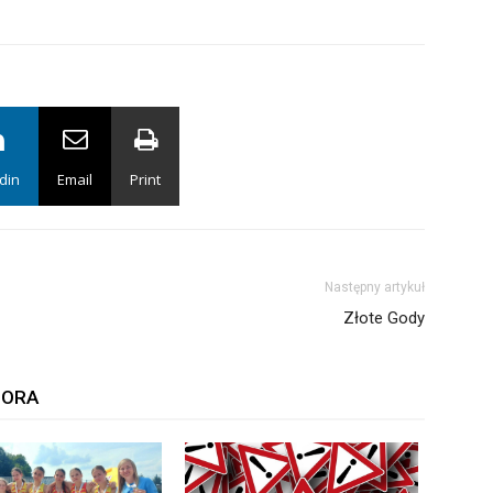
din
Email
Print
Następny artykuł
Złote Gody
TORA