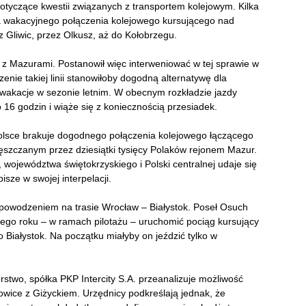
otyczące kwestii związanych z transportem kolejowym. Kilka
a wakacyjnego połączenia kolejowego kursującego nad
z Gliwic, przez Olkusz, aż do Kołobrzegu.
 z Mazurami. Postanowił więc interweniować w tej sprawie w
zenie takiej linii stanowiłoby dogodną alternatywę dla
wakacje w sezonie letnim. W obecnym rozkładzie jazdy
 16 godzin i wiąże się z koniecznością przesiadek.
Polsce brakuje dogodnego połączenia kolejowego łączącego
zęszczanym przez dziesiątki tysięcy Polaków rejonem Mazur.
 województwa świętokrzyskiego i Polski centralnej udaje się
isze w swojej interpelacji.
z powodzeniem na trasie Wrocław – Białystok. Poseł Osuch
łego roku – w ramach pilotażu – uruchomić pociąg kursujący
 Białystok. Na początku miałyby on jeździć tylko w
rstwo, spółka PKP Intercity S.A. przeanalizuje możliwość
wice z Giżyckiem. Urzędnicy podkreślają jednak, że