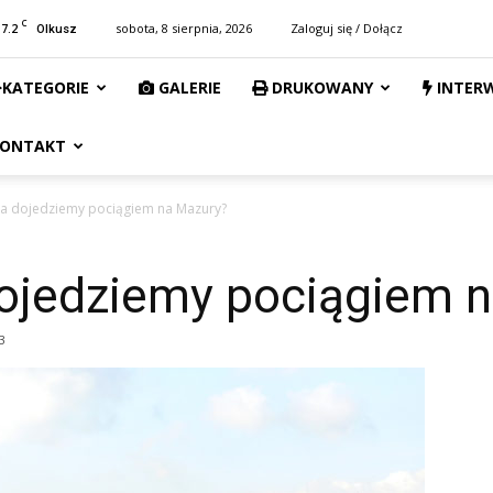
C
17.2
sobota, 8 sierpnia, 2026
Zaloguj się / Dołącz
Olkusz
KATEGORIE
GALERIE
DRUKOWANY
INTER
ONTAKT
za dojedziemy pociągiem na Mazury?
dojedziemy pociągiem 
3