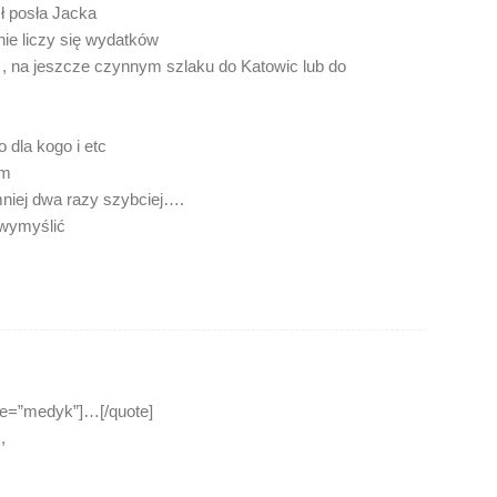
ł posła Jacka
ie liczy się wydatków
e…, na jeszcze czynnym szlaku do Katowic lub do
 dla kogo i etc
am
niej dwa razy szybciej….
ś wymyślić
me=”medyk”]…[/quote]
,