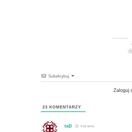
Subskrybuj
Zaloguj 
23
KOMENTARZY
teD
9 lat temu