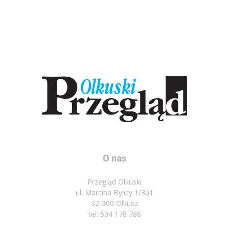
O nas
Przegląd Olkuski
ul. Marcina Bylicy 1/301
32-300 Olkusz
tel: 504 178 786