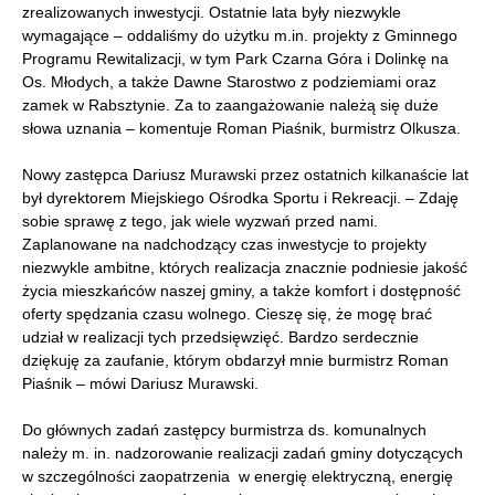
zrealizowanych inwestycji. Ostatnie lata były niezwykle
wymagające – oddaliśmy do użytku m.in. projekty z Gminnego
Programu Rewitalizacji, w tym Park Czarna Góra i Dolinkę na
Os. Młodych, a także Dawne Starostwo z podziemiami oraz
zamek w Rabsztynie. Za to zaangażowanie należą się duże
słowa uznania – komentuje Roman Piaśnik, burmistrz Olkusza.
Nowy zastępca Dariusz Murawski przez ostatnich kilkanaście lat
był dyrektorem Miejskiego Ośrodka Sportu i Rekreacji. – Zdaję
sobie sprawę z tego, jak wiele wyzwań przed nami.
Zaplanowane na nadchodzący czas inwestycje to projekty
niezwykle ambitne, których realizacja znacznie podniesie jakość
życia mieszkańców naszej gminy, a także komfort i dostępność
oferty spędzania czasu wolnego. Cieszę się, że mogę brać
udział w realizacji tych przedsięwzięć. Bardzo serdecznie
dziękuję za zaufanie, którym obdarzył mnie burmistrz Roman
Piaśnik – mówi Dariusz Murawski.
Do głównych zadań zastępcy burmistrza ds. komunalnych
należy m. in. nadzorowanie realizacji zadań gminy dotyczących
w szczególności zaopatrzenia w energię elektryczną, energię