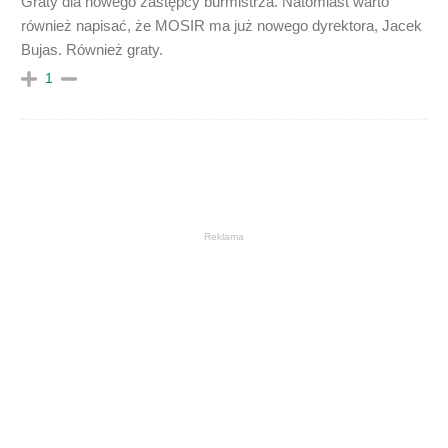
Graty dla nowego zastępcy burmistrza. Natomiast warto
również napisać, że MOSIR ma już nowego dyrektora, Jacek
Bujas. Również graty.
1
Reklama