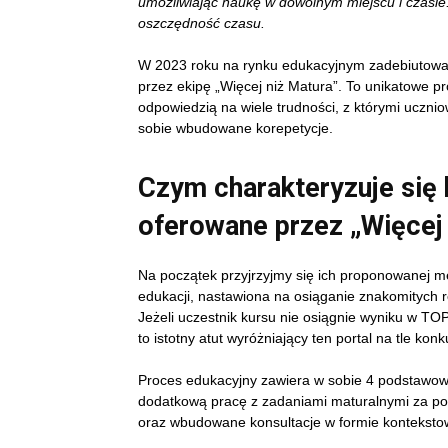
umożliwiając naukę w dowolnym miejscu i czasie
oszczędność czasu.
W 2023 roku na rynku edukacyjnym zadebiutowały
przez ekipę „Więcej niż Matura”. To unikatowe p
odpowiedzią na wiele trudności, z którymi uczni
sobie wbudowane korepetycje.
Czym charakteryzuje się 
oferowane przez „Więcej 
Na początek przyjrzyjmy się ich proponowanej m
edukacji, nastawiona na osiąganie znakomitych re
Jeżeli uczestnik kursu nie osiągnie wyniku w TO
to istotny atut wyróżniający ten portal na tle konk
Proces edukacyjny zawiera w sobie 4 podstawowe
dodatkową pracę z zadaniami maturalnymi za p
oraz wbudowane konsultacje w formie kontekstow