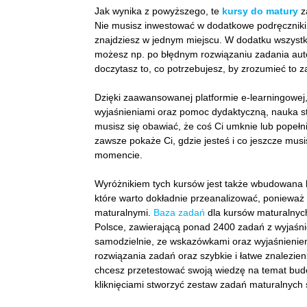
Jak wynika z powyższego, te
kursy do matury
z
Nie musisz inwestować w dodatkowe podręczniki,
znajdziesz w jednym miejscu. W dodatku wszystk
możesz np. po błędnym rozwiązaniu zadania auto
doczytasz to, co potrzebujesz, by zrozumieć to 
Dzięki zaawansowanej platformie e-learningowej,
wyjaśnieniami oraz pomoc dydaktyczną, nauka sta
musisz się obawiać, że coś Ci umknie lub popełn
zawsze pokaże Ci, gdzie jesteś i co jeszcze mus
momencie.
Wyróżnikiem tych kursów jest także wbudowana b
które warto dokładnie przeanalizować, poniewa
maturalnymi.
Baza zadań
dla kursów maturalnych 
Polsce, zawierającą ponad 2400 zadań z wyjaśn
samodzielnie, ze wskazówkami oraz wyjaśnieniem
rozwiązania zadań oraz szybkie i łatwe znalezieni
chcesz przetestować swoją wiedzę na temat bu
kliknięciami stworzyć zestaw zadań maturalnych 