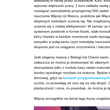
wkładanej w naukę przez uczestników. Kurs, kore
wykonać większość pracy. 1 kurs zakłada naukę pr
rozwiązać samodzielnie przynajmniej 500 zadań 
nauczania Więcej niż Matura, podobnie jak Więce
aktywnych metodach uczenia się. Nie znajdziemy
uczenia się o niskiej efektywności. W zamian za 
systemem powtórek w formie fiszek, stałe konsu
który również w każdym momencie nauki wymaga
wszystko w połączeniu czyni metodykę nauczania
skupione jest na osiąganiu zrozumienia i ćwicze
Jeśli zdajemy maturę z Biologii lub Chemii warto
zwłaszcza że można je dostosować do własnych po
skorzystania tylko z modułu bazy zadań maturaln
bardzo wysokiego rezultatu na maturze. Będzie 
domowej, gdyż na
kursach przygotowawczych
ucznia, co pozwalają od razu się na niej skupić.
plastyczność i cena, co powoduje, że można je ł
Więcej szczegółów na temat tego kursu znajdzies