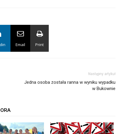
din
Email
Print
Następny artykuł
Jedna osoba została ranna w wyniku wypadku
w Bukownie
TORA