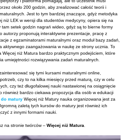
petytorzy i platforma pomagają, ale to uczestnik musi
zez około 200 godzin, aby zrealizować całość teorii i
maturalnych. Jest to tym bardziej znaczące, gdyż metodyka
j niż LEK w wersji dla studentów medycyny, opiera się na
 tam setek godzin nagrań wideo, gdyż są to bierne formy
to autorzy proponują interaktywne prezentacje, pracę z
ltacje z egzaminatorami maturalnymi oraz moduł bazy zadań,
 aktywnego zaangażowania w naukę ze strony ucznia. To
 Więcej niż Matura bardzo praktycznym podejściem, które
nia umiejętności rozwiązywania zadań maturalnych.
 zainteresować się tymi kursami maturalnymi online,
trzeb, czy to na kilka miesięcy przed maturą, czy w celu
ych, czy też długofalowej nauki nastawionej na osiągnięcie
to również bardzo ciekawa propozycja dla osób w edukacji
 do matury
Więcej niż Matury nauka organizowana jest za
 Ogromną zaletą tych kursów do matury jest również ich
ączyć z innymi formami nauki.
z na stronie twórców –
Więcej niż Matura
.