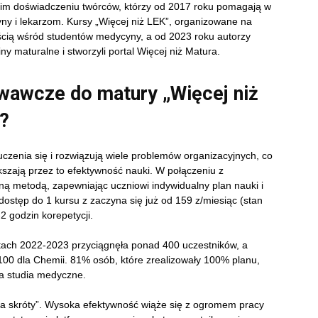
tnim doświadczeniu twórców, którzy od 2017 roku pomagają w
 i lekarzom. Kursy „Więcej niż LEK”, organizowane na
ością wśród studentów medycyny, a od 2023 roku autorzy
y maturalne i stworzyli portal Więcej niż Matura.
wawcze do matury „Więcej niż
e?
czenia się i rozwiązują wiele problemów organizacyjnych, co
szają przez to efektywność nauki. W połączeniu z
ą metodą, zapewniając uczniowi indywidualny plan nauki i
 dostęp do 1 kursu z zaczyna się już od 159 z/miesiąc (stan
2 godzin korepetycji.
atach 2022-2023 przyciągnęła ponad 400 uczestników, a
/100 dla Chemii. 81% osób, które zrealizowały 100% planu,
na studia medyczne.
 „na skróty”. Wysoka efektywność wiąże się z ogromem pracy