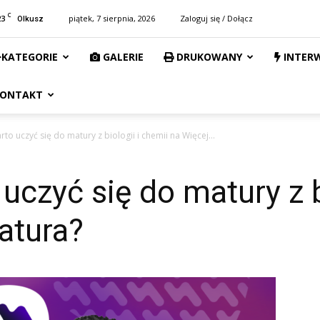
C
23
piątek, 7 sierpnia, 2026
Zaloguj się / Dołącz
Olkusz
KATEGORIE
GALERIE
DRUKOWANY
INTER
ONTAKT
to uczyć się do matury z biologii i chemii na Więcej...
uczyć się do matury z b
atura?