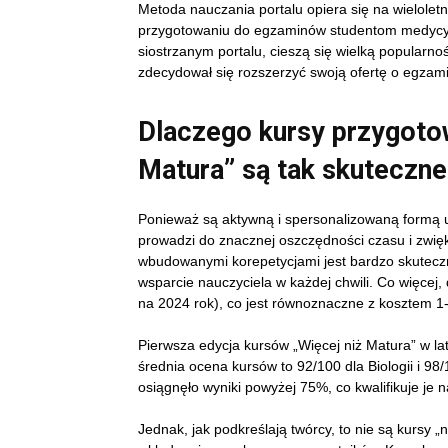
Metoda nauczania portalu opiera się na wielole
przygotowaniu do egzaminów studentom medycyny
siostrzanym portalu, cieszą się wielką popularn
zdecydował się rozszerzyć swoją ofertę o egzamin
Dlaczego kursy przygoto
Matura” są tak skuteczn
Ponieważ są aktywną i spersonalizowaną formą u
prowadzi do znacznej oszczędności czasu i zwięk
wbudowanymi korepetycjami jest bardzo skuteczn
wsparcie nauczyciela w każdej chwili. Co więcej,
na 2024 rok), co jest równoznaczne z kosztem 1-
Pierwsza edycja kursów „Więcej niż Matura” w l
średnia ocena kursów to 92/100 dla Biologii i 98
osiągnęło wyniki powyżej 75%, co kwalifikuje je 
Jednak, jak podkreślają twórcy, to nie są kursy