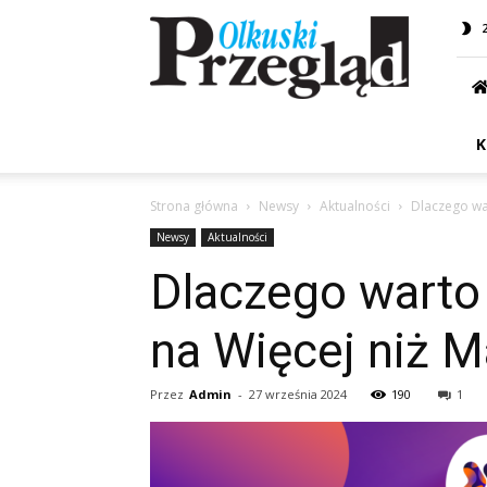
Przegląd
Olkuski
K
Strona główna
Newsy
Aktualności
Dlaczego war
Newsy
Aktualności
Dlaczego warto 
na Więcej niż M
Przez
Admin
-
27 września 2024
190
1