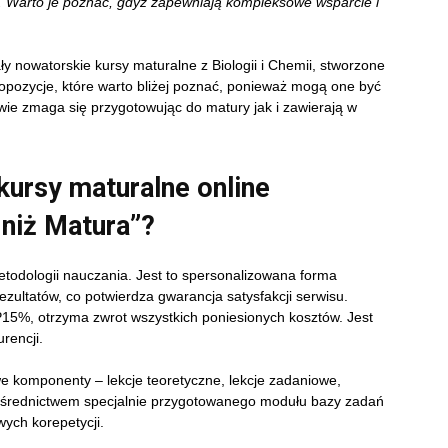
. Warto je poznać, gdyż zapewniają kompleksowe wsparcie i
 nowatorskie kursy maturalne z Biologii i Chemii, stworzone
ropozycje, które warto bliżej poznać, ponieważ mogą one być
owie zmaga się przygotowując do matury jak i zawierają w
kursy maturalne online
niż Matura”?
etodologii nauczania. Jest to spersonalizowana forma
zultatów, co potwierdza gwarancja satysfakcji serwisu.
P15%, otrzyma zwrot wszystkich poniesionych kosztów. Jest
urencji.
 komponenty – lekcje teoretyczne, lekcje zadaniowe,
ośrednictwem specjalnie przygotowanego modułu bazy zadań
ych korepetycji.