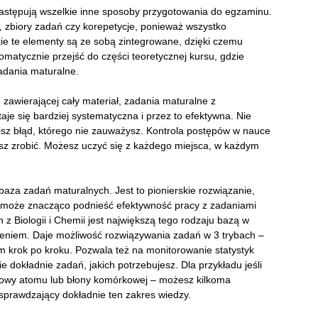
astępują wszelkie inne sposoby przygotowania do egzaminu.
 zbiory zadań czy korepetycje, ponieważ wszystko
ie te elementy są ze sobą zintegrowane, dzięki czemu
matycznie przejść do części teoretycznej kursu, gdzie
zadania maturalne.
 zawierającej cały materiał, zadania maturalne z
je się bardziej systematyczna i przez to efektywna. Nie
isz błąd, którego nie zauważysz. Kontrola postępów w nauce
isz zrobić. Możesz uczyć się z każdego miejsca, w każdym
aza zadań maturalnych. Jest to pionierskie rozwiązanie,
ż może znacząco podnieść efektywność pracy z zadaniami
z Biologii i Chemii jest największą tego rodzaju bazą w
ieniem. Daje możliwość rozwiązywania zadań w 3 trybach –
 krok po kroku. Pozwala też na monitorowanie statystyk
e dokładnie zadań, jakich potrzebujesz. Dla przykładu jeśli
dowy atomu lub błony komórkowej – możesz kilkoma
sprawdzający dokładnie ten zakres wiedzy.